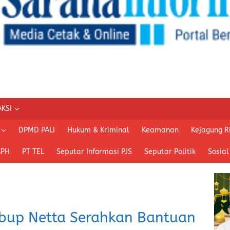
KSI
DPMD PALI
Hukum & Kriminal
Keamanan
Kejagung R
APH
PT TEL
Seputar Informasi PJS
Seputar Politik
Sosial
bup Netta Serahkan Bantuan