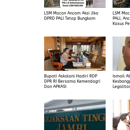
LSM Macan Ancam Aksi Jika
LSM Mac
DPRD PALI Tetap Bungkam
PALI, An
Kasus P
Dijelask
Bupati Askolani Hadiri RDP
Ismail A
DPR RI Bersama Kemendagri
Kesbang
Dan APKASI
Legalita
Banyuas