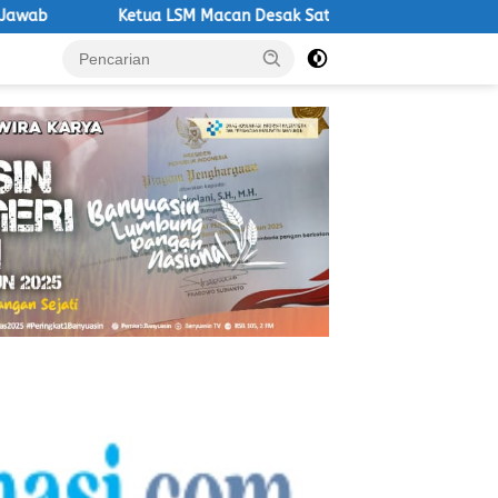
M Macan Desak Satpol PP Tegakkan Aturan, Operasional PKS Tanpa