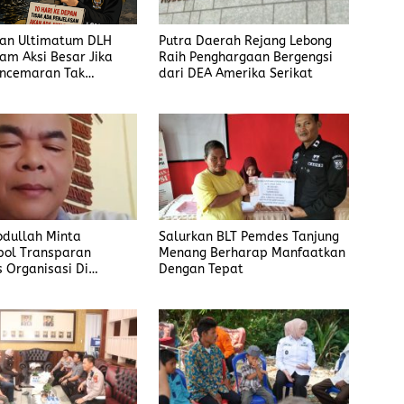
an Ultimatum DLH
Putra Daerah Rejang Lebong
cam Aksi Besar Jika
Raih Penghargaan Bergengsi
encemaran Tak
dari DEA Amerika Serikat
an
bdullah Minta
Salurkan BLT Pemdes Tanjung
pol Transparan
Menang Berharap Manfaatkan
s Organisasi Di
Dengan Tepat
in