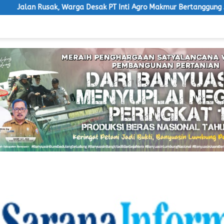
a Desak PT Inti Agro Makmur Bertanggung Jawab
Ketua LS