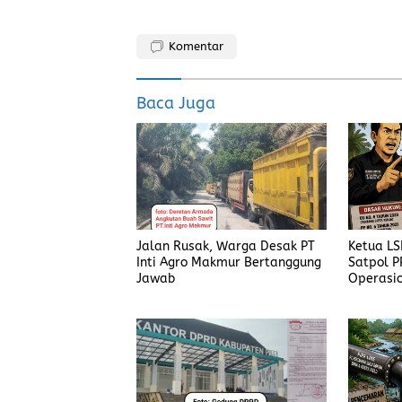
a
a
m
h
ce
st
ai
a
Komentar
b
o
l
re
o
d
Baca Juga
o
o
k
n
Jalan Rusak, Warga Desak PT
Ketua L
Inti Agro Makmur Bertanggung
Satpol P
Jawab
Operasio
Harus Di