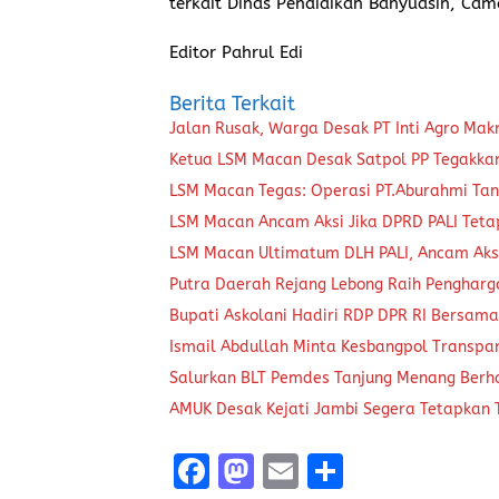
terkait Dinas Pendidikan Banyuasin, Cam
Editor Pahrul Edi
Berita Terkait
Jalan Rusak, Warga Desak PT Inti Agro Ma
Ketua LSM Macan Desak Satpol PP Tegakkan 
LSM Macan Tegas: Operasi PT.Aburahmi Tanp
LSM Macan Ancam Aksi Jika DPRD PALI Tet
LSM Macan Ultimatum DLH PALI, Ancam Aksi
Putra Daerah Rejang Lebong Raih Pengharg
Bupati Askolani Hadiri RDP DPR RI Bersam
Ismail Abdullah Minta Kesbangpol Transpar
Salurkan BLT Pemdes Tanjung Menang Ber
AMUK Desak Kejati Jambi Segera Tetapkan
F
M
E
S