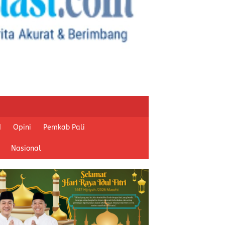
I
Opini
Pemkab Pali
Nasional