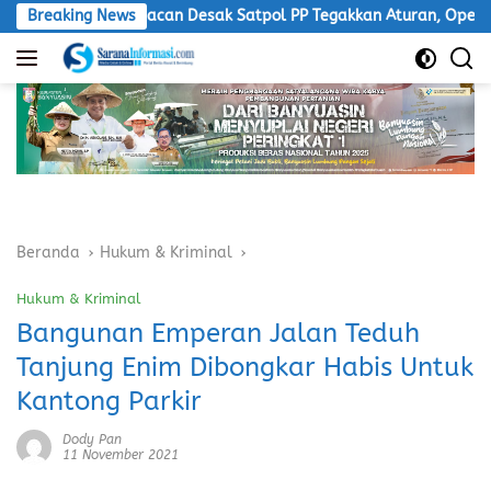
Langsung
LSM Macan Desak Satpol PP Tegakkan Aturan, Operasional PKS Tan
Breaking News
ke
konten
Beranda
Hukum & Kriminal
Hukum & Kriminal
Bangunan Emperan Jalan Teduh
Tanjung Enim Dibongkar Habis Untuk
Kantong Parkir
Dody Pan
11 November 2021