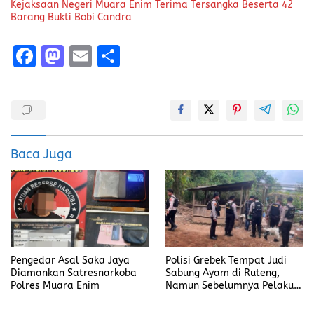
Kejaksaan Negeri Muara Enim Terima Tersangka Beserta 42
Barang Bukti Bobi Candra
F
M
E
S
a
a
m
h
ce
st
ai
a
b
o
l
re
o
d
Baca Juga
o
o
k
n
Pengedar Asal Saka Jaya
Polisi Grebek Tempat Judi
Diamankan Satresnarkoba
Sabung Ayam di Ruteng,
Polres Muara Enim
Namun Sebelumnya Pelaku
Judi Mengaku Menyetor ke
Polisi Tiap Minggu