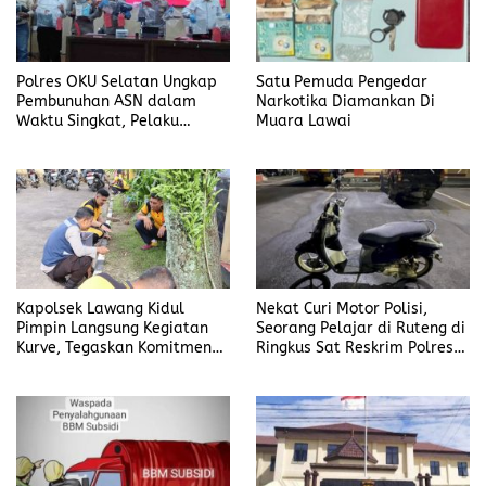
Polres OKU Selatan Ungkap
Satu Pemuda Pengedar
Pembunuhan ASN dalam
Narkotika Diamankan Di
Waktu Singkat, Pelaku
Muara Lawai
Kekasih Korban
Kapolsek Lawang Kidul
Nekat Curi Motor Polisi,
Pimpin Langsung Kegiatan
Seorang Pelajar di Ruteng di
Kurve, Tegaskan Komitmen
Ringkus Sat Reskrim Polres
Disiplin Dan Kebersihan
Manggarai
Institusi