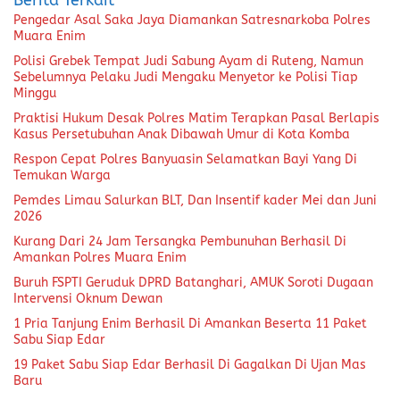
Berita Terkait
Pengedar Asal Saka Jaya Diamankan Satresnarkoba Polres
Muara Enim
Polisi Grebek Tempat Judi Sabung Ayam di Ruteng, Namun
Sebelumnya Pelaku Judi Mengaku Menyetor ke Polisi Tiap
Minggu
Praktisi Hukum Desak Polres Matim Terapkan Pasal Berlapis
Kasus Persetubuhan Anak Dibawah Umur di Kota Komba
Respon Cepat Polres Banyuasin Selamatkan Bayi Yang Di
Temukan Warga
Pemdes Limau Salurkan BLT, Dan Insentif kader Mei dan Juni
2026
Kurang Dari 24 Jam Tersangka Pembunuhan Berhasil Di
Amankan Polres Muara Enim
Buruh FSPTI Geruduk DPRD Batanghari, AMUK Soroti Dugaan
Intervensi Oknum Dewan
1 Pria Tanjung Enim Berhasil Di Amankan Beserta 11 Paket
Sabu Siap Edar
19 Paket Sabu Siap Edar Berhasil Di Gagalkan Di Ujan Mas
Baru