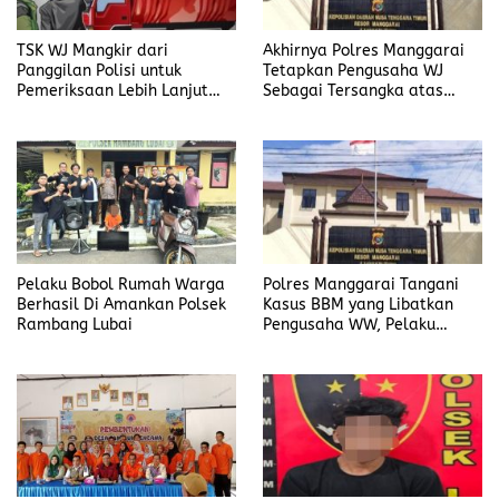
TSK WJ Mangkir dari
Akhirnya Polres Manggarai
Panggilan Polisi untuk
Tetapkan Pengusaha WJ
Pemeriksaan Lebih Lanjut
Sebagai Tersangka atas
Dalam Kasus
Kasus Dugaan
Penyalahgunaan BBM, Ada
Penyalahgunaan BBM
Apa?
Pelaku Bobol Rumah Warga
Polres Manggarai Tangani
Berhasil Di Amankan Polsek
Kasus BBM yang Libatkan
Rambang Lubai
Pengusaha WW, Pelaku
Diancam Hukuman Penjara
Paling Lama 6 Tahun