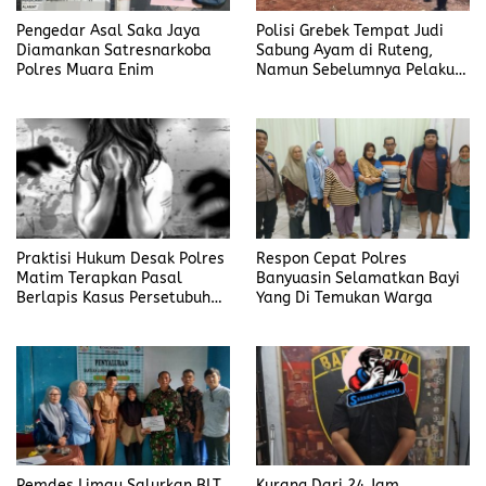
Pengedar Asal Saka Jaya
Polisi Grebek Tempat Judi
Diamankan Satresnarkoba
Sabung Ayam di Ruteng,
Polres Muara Enim
Namun Sebelumnya Pelaku
Judi Mengaku Menyetor ke
Polisi Tiap Minggu
Praktisi Hukum Desak Polres
Respon Cepat Polres
Matim Terapkan Pasal
Banyuasin Selamatkan Bayi
Berlapis Kasus Persetubuhan
Yang Di Temukan Warga
Anak Dibawah Umur di Kota
Komba
Pemdes Limau Salurkan BLT,
Kurang Dari 24 Jam