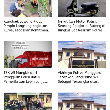
Kapolsek Lawang Kidul
Nekat Curi Motor Polisi,
Pimpin Langsung Kegiatan
Seorang Pelajar di Ruteng di
Kurve, Tegaskan Komitmen
Ringkus Sat Reskrim Polres
Disiplin Dan Kebersihan
Manggarai
Institusi
TSK WJ Mangkir dari
Akhirnya Polres Manggarai
Panggilan Polisi untuk
Tetapkan Pengusaha WJ
Pemeriksaan Lebih Lanjut
Sebagai Tersangka atas
Dalam Kasus
Kasus Dugaan
Penyalahgunaan BBM, Ada
Penyalahgunaan BBM
Apa?