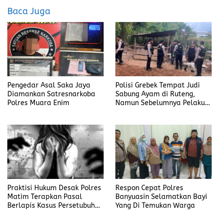
o
d
Baca Juga
o
o
k
n
Pengedar Asal Saka Jaya
Polisi Grebek Tempat Judi
Diamankan Satresnarkoba
Sabung Ayam di Ruteng,
Polres Muara Enim
Namun Sebelumnya Pelaku
Judi Mengaku Menyetor ke
Polisi Tiap Minggu
Praktisi Hukum Desak Polres
Respon Cepat Polres
Matim Terapkan Pasal
Banyuasin Selamatkan Bayi
Berlapis Kasus Persetubuhan
Yang Di Temukan Warga
Anak Dibawah Umur di Kota