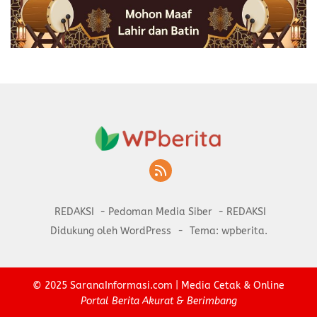
REDAKSI
Pedoman Media Siber
REDAKSI
Didukung oleh WordPress
-
Tema: wpberita.
© 2025
SaranaInformasi.com
| Media Cetak & Online
Portal Berita Akurat & Berimbang