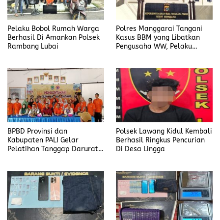
Pelaku Bobol Rumah Warga
Polres Manggarai Tangani
Berhasil Di Amankan Polsek
Kasus BBM yang Libatkan
Rambang Lubai
Pengusaha WW, Pelaku
Diancam Hukuman Penjara
Paling Lama 6 Tahun
BPBD Provinsi dan
Polsek Lawang Kidul Kembali
Kabupaten PALI Gelar
Berhasil Ringkus Pencurian
Pelatihan Tanggap Darurat
Di Desa Lingga
di Desa Modong