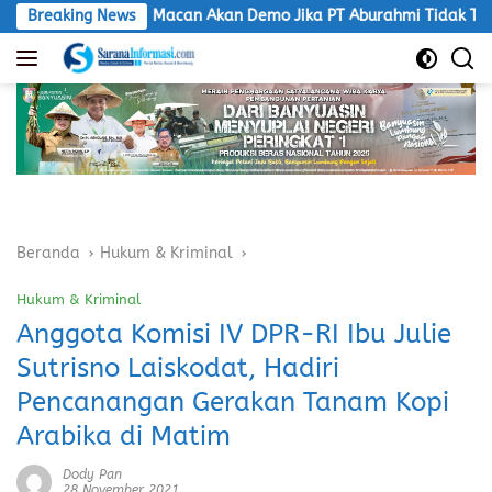
Langsung
LSM Macan Akan Demo Jika PT Aburahmi Tidak Taat Aturan
Breaking News
ke
konten
Beranda
Hukum & Kriminal
Hukum & Kriminal
Anggota Komisi IV DPR-RI Ibu Julie
Sutrisno Laiskodat, Hadiri
Pencanangan Gerakan Tanam Kopi
Arabika di Matim
Dody Pan
28 November 2021