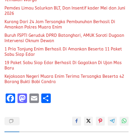
Pemdes Limau Salurkan BLT, Dan Insentif kader Mei dan Juni
2026
Kurang Dari 24 Jam Tersangka Pembunuhan Berhasil Di
Amankan Polres Muara Enim
Buruh FSPTI Geruduk DPRD Batanghari, AMUK Soroti Dugaan
Intervensi Oknum Dewan
1 Pria Tanjung Enim Berhasil Di Amankan Beserta 11 Paket
Sabu Siap Edar
19 Paket Sabu Siap Edar Berhasil Di Gagalkan Di Ujan Mas
Baru
Kejaksaan Negeri Muara Enim Terima Tersangka Beserta 42
Barang Bukti Bobi Candra
F
M
E
S
a
a
m
h
ce
st
ai
a
b
o
l
re