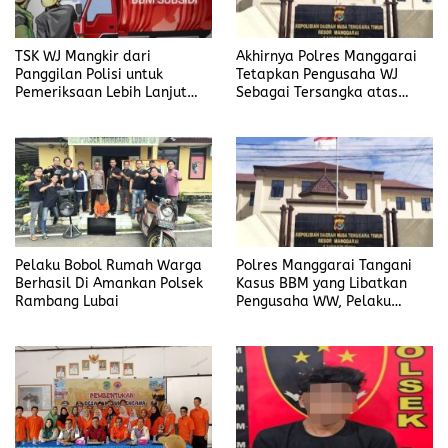
TSK WJ Mangkir dari
Akhirnya Polres Manggarai
Panggilan Polisi untuk
Tetapkan Pengusaha WJ
Pemeriksaan Lebih Lanjut
Sebagai Tersangka atas
Dalam Kasus
Kasus Dugaan
Penyalahgunaan BBM, Ada
Penyalahgunaan BBM
Apa?
Pelaku Bobol Rumah Warga
Polres Manggarai Tangani
Berhasil Di Amankan Polsek
Kasus BBM yang Libatkan
Rambang Lubai
Pengusaha WW, Pelaku
Diancam Hukuman Penjara
Paling Lama 6 Tahun