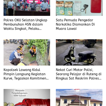
Polres OKU Selatan Ungkap
Satu Pemuda Pengedar
Pembunuhan ASN dalam
Narkotika Diamankan Di
Waktu Singkat, Pelaku
Muara Lawai
Kekasih Korban
Kapolsek Lawang Kidul
Nekat Curi Motor Polisi,
Pimpin Langsung Kegiatan
Seorang Pelajar di Ruteng di
Kurve, Tegaskan Komitmen
Ringkus Sat Reskrim Polres
Disiplin Dan Kebersihan
Manggarai
Institusi