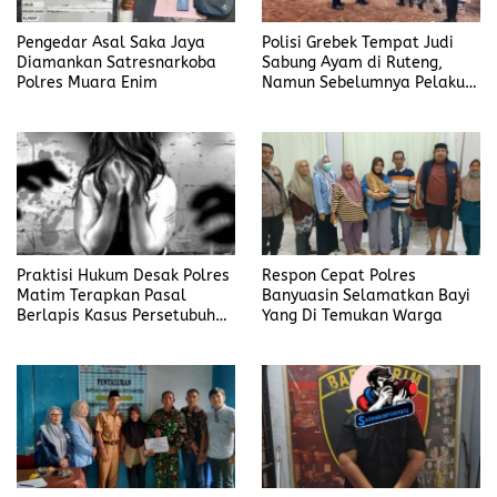
Pengedar Asal Saka Jaya
Polisi Grebek Tempat Judi
Diamankan Satresnarkoba
Sabung Ayam di Ruteng,
Polres Muara Enim
Namun Sebelumnya Pelaku
Judi Mengaku Menyetor ke
Polisi Tiap Minggu
Praktisi Hukum Desak Polres
Respon Cepat Polres
Matim Terapkan Pasal
Banyuasin Selamatkan Bayi
Berlapis Kasus Persetubuhan
Yang Di Temukan Warga
Anak Dibawah Umur di Kota
Komba