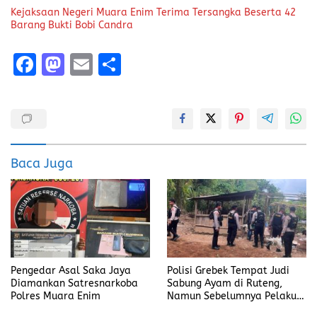
Kejaksaan Negeri Muara Enim Terima Tersangka Beserta 42
Barang Bukti Bobi Candra
F
M
E
S
a
a
m
h
ce
st
ai
a
b
o
l
re
o
d
Baca Juga
o
o
k
n
Pengedar Asal Saka Jaya
Polisi Grebek Tempat Judi
Diamankan Satresnarkoba
Sabung Ayam di Ruteng,
Polres Muara Enim
Namun Sebelumnya Pelaku
Judi Mengaku Menyetor ke