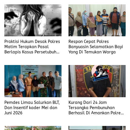
Polisi Tiap Minggu
Praktisi Hukum Desak Polres
Respon Cepat Polres
Matim Terapkan Pasal
Banyuasin Selamatkan Bayi
Berlapis Kasus Persetubuhan
Yang Di Temukan Warga
Anak Dibawah Umur di Kota
Komba
Pemdes Limau Salurkan BLT,
Kurang Dari 24 Jam
Dan Insentif kader Mei dan
Tersangka Pembunuhan
Juni 2026
Berhasil Di Amankan Polres
Muara Enim