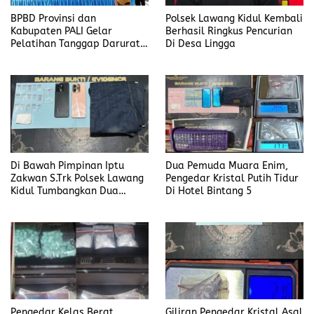
BPBD Provinsi dan
Polsek Lawang Kidul Kembali
Kabupaten PALI Gelar
Berhasil Ringkus Pencurian
Pelatihan Tanggap Darurat
Di Desa Lingga
di Desa Modong
Di Bawah Pimpinan Iptu
Dua Pemuda Muara Enim,
Zakwan S.Trk Polsek Lawang
Pengedar Kristal Putih Tidur
Kidul Tumbangkan Dua
Di Hotel Bintang 5
Pengedar Sabu
Pengedar Kelas Berat
Giliran Pengedar Kristal Asal