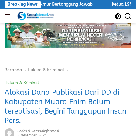
Langsung
Agro Makmur Bertanggung Jawab
Breaking News
Ketua LSM Macan Desak Sa
ke
konten
Beranda
Hukum & Kriminal
Hukum & Kriminal
Alokasi Dana Publikasi Dari DD di
Kabupaten Muara Enim Belum
terealisasi, Begini Tanggapan Insan
Pers.
Redaksi Saranainformasi
9 Desember 2021