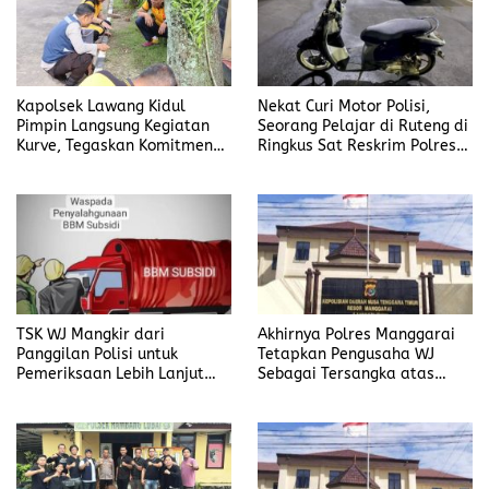
Kapolsek Lawang Kidul
Nekat Curi Motor Polisi,
Pimpin Langsung Kegiatan
Seorang Pelajar di Ruteng di
Kurve, Tegaskan Komitmen
Ringkus Sat Reskrim Polres
Disiplin Dan Kebersihan
Manggarai
Institusi
TSK WJ Mangkir dari
Akhirnya Polres Manggarai
Panggilan Polisi untuk
Tetapkan Pengusaha WJ
Pemeriksaan Lebih Lanjut
Sebagai Tersangka atas
Dalam Kasus
Kasus Dugaan
Penyalahgunaan BBM, Ada
Penyalahgunaan BBM
Apa?