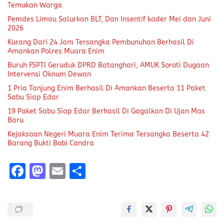
Temukan Warga
Pemdes Limau Salurkan BLT, Dan Insentif kader Mei dan Juni
2026
Kurang Dari 24 Jam Tersangka Pembunuhan Berhasil Di
Amankan Polres Muara Enim
Buruh FSPTI Geruduk DPRD Batanghari, AMUK Soroti Dugaan
Intervensi Oknum Dewan
1 Pria Tanjung Enim Berhasil Di Amankan Beserta 11 Paket
Sabu Siap Edar
19 Paket Sabu Siap Edar Berhasil Di Gagalkan Di Ujan Mas
Baru
Kejaksaan Negeri Muara Enim Terima Tersangka Beserta 42
Barang Bukti Bobi Candra
F
M
E
S
a
a
m
h
ce
st
ai
a
b
o
l
re