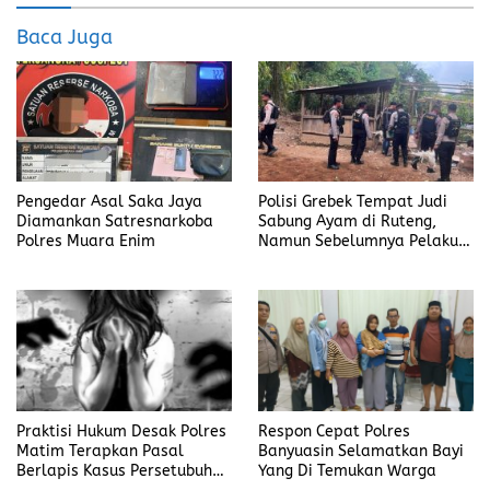
o
d
Baca Juga
o
o
k
n
Pengedar Asal Saka Jaya
Polisi Grebek Tempat Judi
Diamankan Satresnarkoba
Sabung Ayam di Ruteng,
Polres Muara Enim
Namun Sebelumnya Pelaku
Judi Mengaku Menyetor ke
Polisi Tiap Minggu
Praktisi Hukum Desak Polres
Respon Cepat Polres
Matim Terapkan Pasal
Banyuasin Selamatkan Bayi
Berlapis Kasus Persetubuhan
Yang Di Temukan Warga