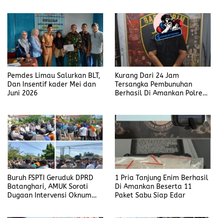
Anak Dibawah Umur di Kota
Komba
Pemdes Limau Salurkan BLT,
Kurang Dari 24 Jam
Dan Insentif kader Mei dan
Tersangka Pembunuhan
Juni 2026
Berhasil Di Amankan Polres
Muara Enim
Buruh FSPTI Geruduk DPRD
1 Pria Tanjung Enim Berhasil
Batanghari, AMUK Soroti
Di Amankan Beserta 11
Dugaan Intervensi Oknum
Paket Sabu Siap Edar
Dewan