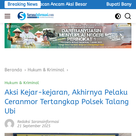
Langsung
 LSM Macan Ancam Aksi Besar
Breaking News
Bupati Banyuasin Hadiri Ex
ke
konten
Beranda
Hukum & Kriminal
Hukum & Kriminal
Aksi Kejar-kejaran, Akhirnya Pelaku
Ceranmor Tertangkap Polsek Talang
Ubi
Redaksi Saranainformasi
21 September 2025