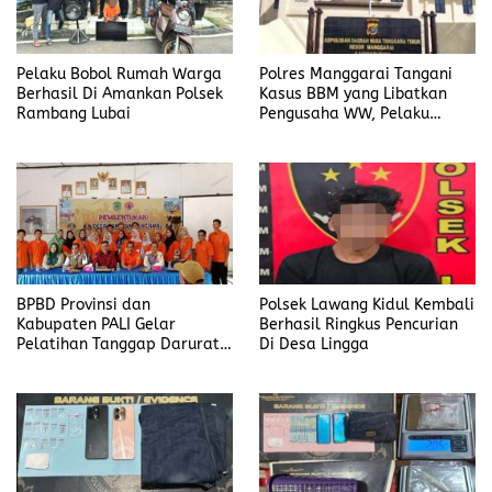
Pelaku Bobol Rumah Warga
Polres Manggarai Tangani
Berhasil Di Amankan Polsek
Kasus BBM yang Libatkan
Rambang Lubai
Pengusaha WW, Pelaku
Diancam Hukuman Penjara
Paling Lama 6 Tahun
BPBD Provinsi dan
Polsek Lawang Kidul Kembali
Kabupaten PALI Gelar
Berhasil Ringkus Pencurian
Pelatihan Tanggap Darurat
Di Desa Lingga
di Desa Modong