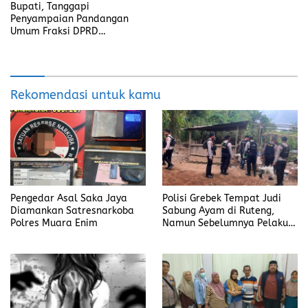
Bupati, Tanggapi
Penyampaian Pandangan
Umum Fraksi DPRD
Kabupaten Banyuasin
Rekomendasi untuk kamu
Pengedar Asal Saka Jaya
Polisi Grebek Tempat Judi
Diamankan Satresnarkoba
Sabung Ayam di Ruteng,
Polres Muara Enim
Namun Sebelumnya Pelaku
Judi Mengaku Menyetor ke
Polisi Tiap Minggu