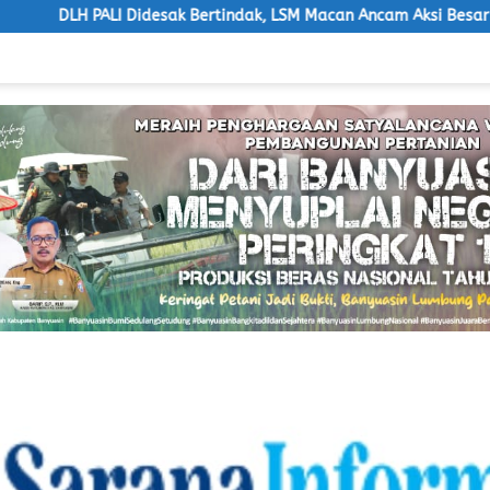
esak Bertindak, LSM Macan Ancam Aksi Besar
Bupati Bany