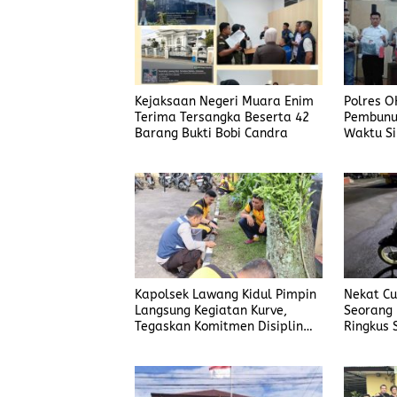
Kejaksaan Negeri Muara Enim
Polres O
Terima Tersangka Beserta 42
Pembunu
Barang Bukti Bobi Candra
Waktu Si
Korban
Kapolsek Lawang Kidul Pimpin
Nekat Cur
Langsung Kegiatan Kurve,
Seorang 
Tegaskan Komitmen Disiplin
Ringkus 
Dan Kebersihan Institusi
Manggar