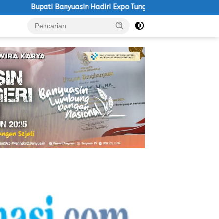
uasin Hadiri Expo Tungkal Ilir Ke 9 Agenda Rutin Tahunan