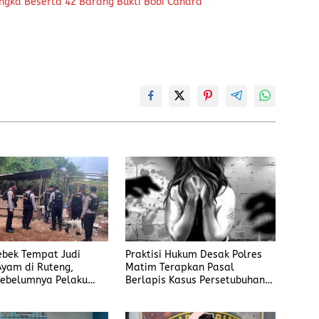
ngka Beserta 42 Barang Bukti Bobi Candra
rebek Tempat Judi
Praktisi Hukum Desak Polres
yam di Ruteng,
Matim Terapkan Pasal
ebelumnya Pelaku
Berlapis Kasus Persetubuhan
gaku Menyetor ke
Anak Dibawah Umur di Kota
iap Minggu
Komba