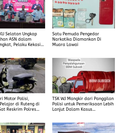
KU Selatan Ungkap
Satu Pemuda Pengedar
han ASN dalam
Narkotika Diamankan Di
ngkat, Pelaku Kekasih
Muara Lawai
i Motor Polisi,
TSK WJ Mangkir dari Panggilan
Pelajar di Ruteng di
Polisi untuk Pemeriksaan Lebih
Sat Reskrim Polres
Lanjut Dalam Kasus
ai
Penyalahgunaan BBM, Ada
Apa?