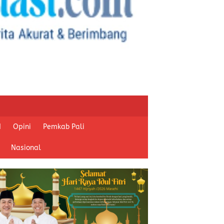
I
Opini
Pemkab Pali
Nasional