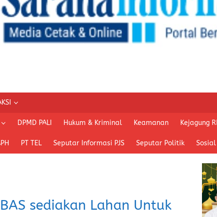
KSI
DPMD PALI
Hukum & Kriminal
Keamanan
Kejagung R
APH
PT TEL
Seputar Informasi PJS
Seputar Politik
Sosial
. BAS sediakan Lahan Untuk