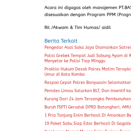
Acara ini digagas oleh manajemen PT.B
disesuaikan dengan Program PPM (Prog
Ril /Akwam & Tim Humas/ aidil
Berita Terkait
Pengedar Asal Saka Jaya Diamankan Satre
Polisi Grebek Tempat Judi Sabung Ayam di
Menyetor ke Polisi Tiap Minggu
Praktisi Hukum Desak Polres Matim Terapk
Umur di Kota Komba
Respon Cepat Polres Banyuasin Selamatka
Pemdes Limau Salurkan BLT, Dan Insentif ka
Kurang Dari 24 Jam Tersangka Pembunuhan
Buruh FSPTI Geruduk DPRD Batanghari, AMU
1 Pria Tanjung Enim Berhasil Di Amankan B
19 Paket Sabu Siap Edar Berhasil Di Gagal