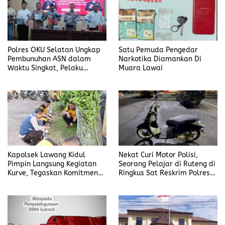
Polres OKU Selatan Ungkap
Satu Pemuda Pengedar
Pembunuhan ASN dalam
Narkotika Diamankan Di
Waktu Singkat, Pelaku
Muara Lawai
Kekasih Korban
Kapolsek Lawang Kidul
Nekat Curi Motor Polisi,
Pimpin Langsung Kegiatan
Seorang Pelajar di Ruteng di
Kurve, Tegaskan Komitmen
Ringkus Sat Reskrim Polres
Disiplin Dan Kebersihan
Manggarai
Institusi