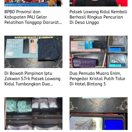
BPBD Provinsi dan
Polsek Lawang Kidul Kembali
Kabupaten PALI Gelar
Berhasil Ringkus Pencurian
Pelatihan Tanggap Darurat
Di Desa Lingga
di Desa Modong
Di Bawah Pimpinan Iptu
Dua Pemuda Muara Enim,
Zakwan S.Trk Polsek Lawang
Pengedar Kristal Putih Tidur
Kidul Tumbangkan Dua
Di Hotel Bintang 5
Pengedar Sabu