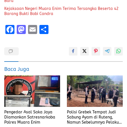
Baru
Kejaksaan Negeri Muara Enim Terima Tersangka Beserta 42
Barang Bukti Bobi Candra
F
M
E
S
a
a
m
h
ce
st
ai
a
b
o
l
re
o
d
Baca Juga
o
o
k
n
Pengedar Asal Saka Jaya
Polisi Grebek Tempat Judi
Diamankan Satresnarkoba
Sabung Ayam di Ruteng,
Polres Muara Enim
Namun Sebelumnya Pelaku