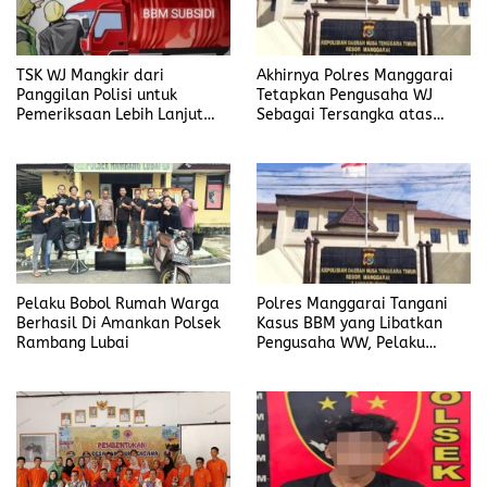
TSK WJ Mangkir dari
Akhirnya Polres Manggarai
Panggilan Polisi untuk
Tetapkan Pengusaha WJ
Pemeriksaan Lebih Lanjut
Sebagai Tersangka atas
Dalam Kasus
Kasus Dugaan
Penyalahgunaan BBM, Ada
Penyalahgunaan BBM
Apa?
Pelaku Bobol Rumah Warga
Polres Manggarai Tangani
Berhasil Di Amankan Polsek
Kasus BBM yang Libatkan
Rambang Lubai
Pengusaha WW, Pelaku
Diancam Hukuman Penjara
Paling Lama 6 Tahun