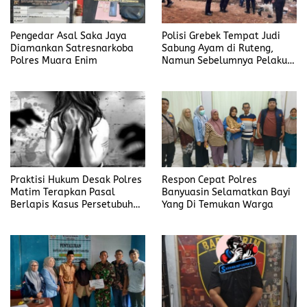
Pengedar Asal Saka Jaya
Polisi Grebek Tempat Judi
Diamankan Satresnarkoba
Sabung Ayam di Ruteng,
Polres Muara Enim
Namun Sebelumnya Pelaku
Judi Mengaku Menyetor ke
Polisi Tiap Minggu
Praktisi Hukum Desak Polres
Respon Cepat Polres
Matim Terapkan Pasal
Banyuasin Selamatkan Bayi
Berlapis Kasus Persetubuhan
Yang Di Temukan Warga
Anak Dibawah Umur di Kota
Komba