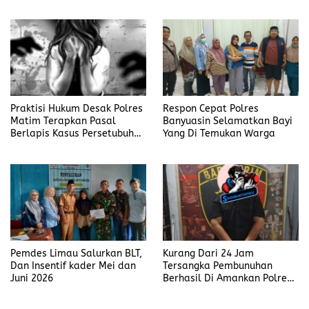
Judi Mengaku Menyetor ke
Polisi Tiap Minggu
Praktisi Hukum Desak Polres
Respon Cepat Polres
Matim Terapkan Pasal
Banyuasin Selamatkan Bayi
Berlapis Kasus Persetubuhan
Yang Di Temukan Warga
Anak Dibawah Umur di Kota
Komba
Pemdes Limau Salurkan BLT,
Kurang Dari 24 Jam
Dan Insentif kader Mei dan
Tersangka Pembunuhan
Juni 2026
Berhasil Di Amankan Polres
Muara Enim