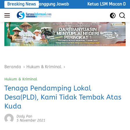
Langsung
ur Bertanggung Jawab
Breaking News
Ketua LSM Macan Desak Satpol PP T
ke
konten
Beranda
Hukum & Kriminal
Hukum & Kriminal
Tenaga Pendamping Lokal
Desa(PLD), Kami Tidak Tembak Atas
Kuda
Dody Pan
5 November 2021