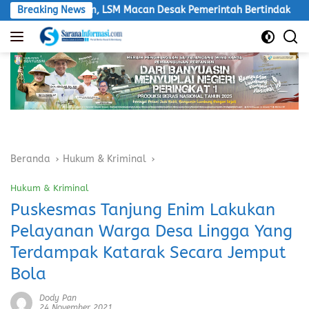
Langsung
lan Umum, LSM Macan Desak Pemerintah Bertindak
Breaking News
DLH PA
ke
konten
Beranda
Hukum & Kriminal
Hukum & Kriminal
Puskesmas Tanjung Enim Lakukan
Pelayanan Warga Desa Lingga Yang
Terdampak Katarak Secara Jemput
Bola
Dody Pan
24 November 2021