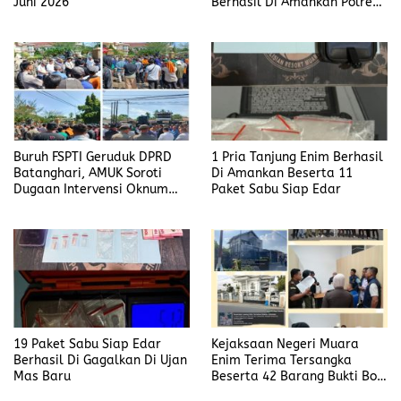
Juni 2026
Berhasil Di Amankan Polres
Muara Enim
Buruh FSPTI Geruduk DPRD
1 Pria Tanjung Enim Berhasil
Batanghari, AMUK Soroti
Di Amankan Beserta 11
Dugaan Intervensi Oknum
Paket Sabu Siap Edar
Dewan
19 Paket Sabu Siap Edar
Kejaksaan Negeri Muara
Berhasil Di Gagalkan Di Ujan
Enim Terima Tersangka
Mas Baru
Beserta 42 Barang Bukti Bobi
Candra