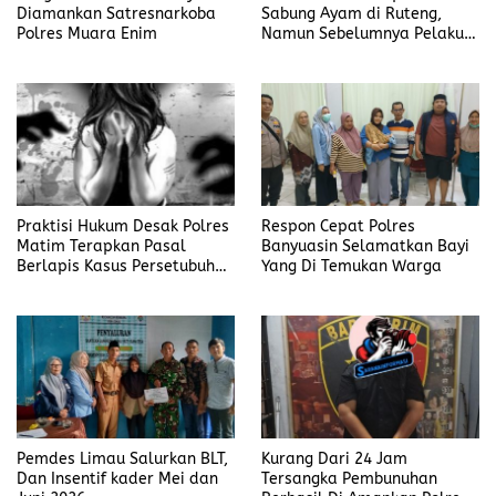
Diamankan Satresnarkoba
Sabung Ayam di Ruteng,
Polres Muara Enim
Namun Sebelumnya Pelaku
Judi Mengaku Menyetor ke
Polisi Tiap Minggu
Praktisi Hukum Desak Polres
Respon Cepat Polres
Matim Terapkan Pasal
Banyuasin Selamatkan Bayi
Berlapis Kasus Persetubuhan
Yang Di Temukan Warga
Anak Dibawah Umur di Kota
Komba
Pemdes Limau Salurkan BLT,
Kurang Dari 24 Jam
Dan Insentif kader Mei dan
Tersangka Pembunuhan