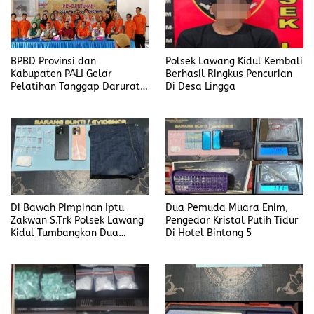
BPBD Provinsi dan
Polsek Lawang Kidul Kembali
Kabupaten PALI Gelar
Berhasil Ringkus Pencurian
Pelatihan Tanggap Darurat
Di Desa Lingga
di Desa Modong
Di Bawah Pimpinan Iptu
Dua Pemuda Muara Enim,
Zakwan S.Trk Polsek Lawang
Pengedar Kristal Putih Tidur
Kidul Tumbangkan Dua
Di Hotel Bintang 5
Pengedar Sabu