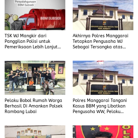
TSK WJ Mangkir dari
Akhirnya Polres Manggarai
Panggilan Polisi untuk
Tetapkan Pengusaha WJ
Pemeriksaan Lebih Lanjut
Sebagai Tersangka atas
Dalam Kasus
Kasus Dugaan
Penyalahgunaan BBM, Ada
Penyalahgunaan BBM
Apa?
Pelaku Bobol Rumah Warga
Polres Manggarai Tangani
Berhasil Di Amankan Polsek
Kasus BBM yang Libatkan
Rambang Lubai
Pengusaha WW, Pelaku
Diancam Hukuman Penjara
Paling Lama 6 Tahun