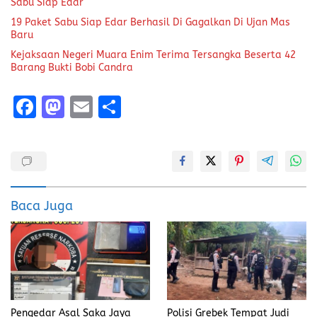
Sabu Siap Edar
19 Paket Sabu Siap Edar Berhasil Di Gagalkan Di Ujan Mas
Baru
Kejaksaan Negeri Muara Enim Terima Tersangka Beserta 42
Barang Bukti Bobi Candra
F
M
E
S
a
a
m
h
ce
st
ai
a
b
o
l
re
o
d
Baca Juga
o
o
k
n
Pengedar Asal Saka Jaya
Polisi Grebek Tempat Judi