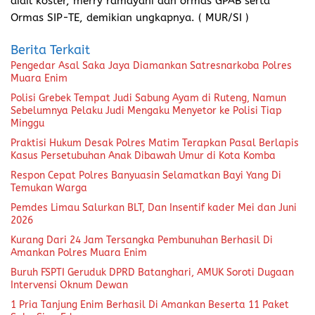
aidil koster, merry ramayani dan ormas GPAB serta
Ormas SIP-TE, demikian ungkapnya. ( MUR/SI )
Berita Terkait
Pengedar Asal Saka Jaya Diamankan Satresnarkoba Polres
Muara Enim
Polisi Grebek Tempat Judi Sabung Ayam di Ruteng, Namun
Sebelumnya Pelaku Judi Mengaku Menyetor ke Polisi Tiap
Minggu
Praktisi Hukum Desak Polres Matim Terapkan Pasal Berlapis
Kasus Persetubuhan Anak Dibawah Umur di Kota Komba
Respon Cepat Polres Banyuasin Selamatkan Bayi Yang Di
Temukan Warga
Pemdes Limau Salurkan BLT, Dan Insentif kader Mei dan Juni
2026
Kurang Dari 24 Jam Tersangka Pembunuhan Berhasil Di
Amankan Polres Muara Enim
Buruh FSPTI Geruduk DPRD Batanghari, AMUK Soroti Dugaan
Intervensi Oknum Dewan
1 Pria Tanjung Enim Berhasil Di Amankan Beserta 11 Paket