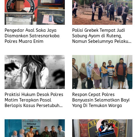
Pengedar Asal Saka Jaya
Polisi Grebek Tempat Judi
Diamankan Satresnarkoba
Sabung Ayam di Ruteng,
Polres Muara Enim
Namun Sebelumnya Pelaku
Judi Mengaku Menyetor ke
Polisi Tiap Minggu
Praktisi Hukum Desak Polres
Respon Cepat Polres
Matim Terapkan Pasal
Banyuasin Selamatkan Bayi
Berlapis Kasus Persetubuhan
Yang Di Temukan Warga
Anak Dibawah Umur di Kota
Komba