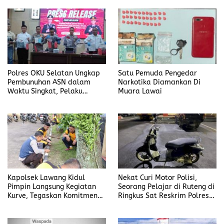
Polres OKU Selatan Ungkap
Satu Pemuda Pengedar
Pembunuhan ASN dalam
Narkotika Diamankan Di
Waktu Singkat, Pelaku
Muara Lawai
Kekasih Korban
Kapolsek Lawang Kidul
Nekat Curi Motor Polisi,
Pimpin Langsung Kegiatan
Seorang Pelajar di Ruteng di
Kurve, Tegaskan Komitmen
Ringkus Sat Reskrim Polres
Disiplin Dan Kebersihan
Manggarai
Institusi