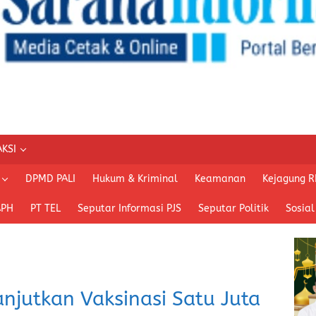
KSI
DPMD PALI
Hukum & Kriminal
Keamanan
Kejagung R
APH
PT TEL
Seputar Informasi PJS
Seputar Politik
Sosial
njutkan Vaksinasi Satu Juta