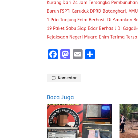
Kurang Dari 24 Jam Tersangka Pembunuhan
Buruh FSPTI Geruduk DPRD Batanghari, AMU
1 Pria Tanjung Enim Berhasil Di Amankan B
19 Paket Sabu Siap Edar Berhasil Di Gagal
Kejaksaan Negeri Muara Enim Terima Tersa
F
M
E
S
a
a
m
h
ce
st
ai
a
Komentar
b
o
l
re
o
d
Baca Juga
o
o
k
n