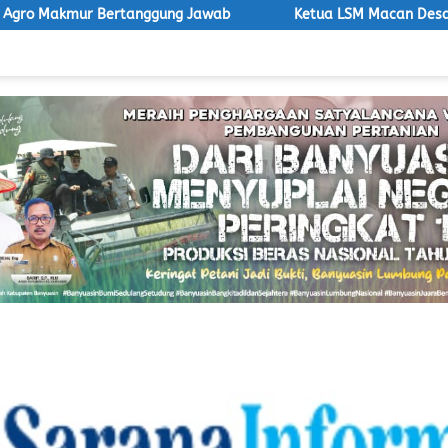
ggung Jawab
Ketua LSM Macan Desak Satpol PP Tegakkan A