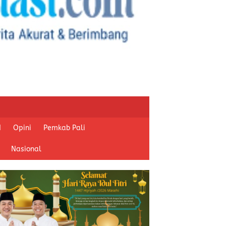
I
Opini
Pemkab Pali
Nasional