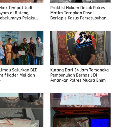
rebek Tempat Judi
Praktisi Hukum Desak Polres
yam di Ruteng,
Matim Terapkan Pasal
ebelumnya Pelaku
Berlapis Kasus Persetubuhan
gaku Menyetor ke
Anak Dibawah Umur di Kota
iap Minggu
Komba
imau Salurkan BLT,
Kurang Dari 24 Jam Tersangka
ntif kader Mei dan
Pembunuhan Berhasil Di
6
Amankan Polres Muara Enim