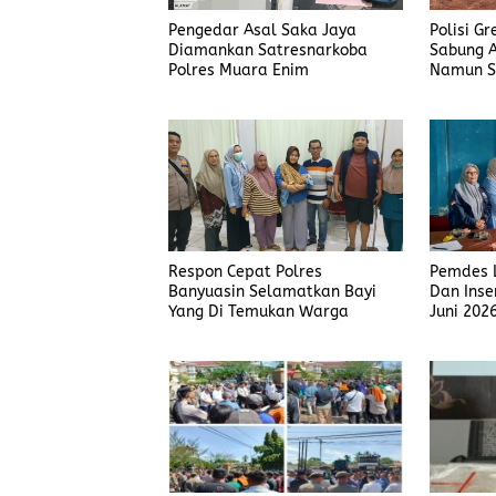
Pengedar Asal Saka Jaya
Polisi G
Diamankan Satresnarkoba
Sabung A
Polres Muara Enim
Namun S
Judi Men
Polisi T
Respon Cepat Polres
Pemdes L
Banyuasin Selamatkan Bayi
Dan Inse
Yang Di Temukan Warga
Juni 202