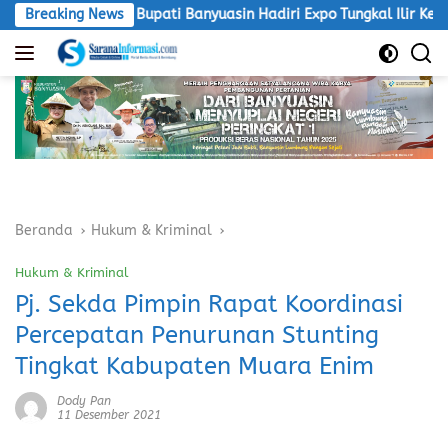
Langsung
esar
Breaking News
Bupati Banyuasin Hadiri Expo Tungkal Ilir Ke 9 Agen
ke
konten
Beranda
Hukum & Kriminal
Hukum & Kriminal
Pj. Sekda Pimpin Rapat Koordinasi
Percepatan Penurunan Stunting
Tingkat Kabupaten Muara Enim
Dody Pan
11 Desember 2021