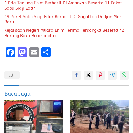
1 Pria Tanjung Enim Berhasil Di Amankan Beserta 11 Paket
Sabu Siap Edar
19 Paket Sabu Siap Edar Berhasil Di Gagalkan Di Ujan Mas
Baru
Kejaksaan Negeri Muara Enim Terima Tersangka Beserta 42
Barang Bukti Bobi Candra
F
M
E
S
a
a
m
h
ce
st
ai
a
b
o
l
re
o
d
Baca Juga
o
o
k
n