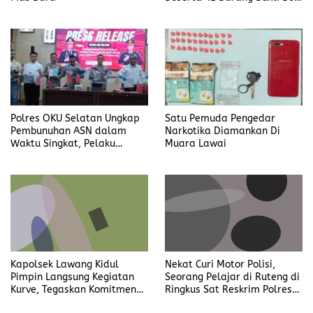
Candra
Polres OKU Selatan Ungkap
Satu Pemuda Pengedar
Pembunuhan ASN dalam
Narkotika Diamankan Di
Waktu Singkat, Pelaku
Muara Lawai
Kekasih Korban
Kapolsek Lawang Kidul
Nekat Curi Motor Polisi,
Pimpin Langsung Kegiatan
Seorang Pelajar di Ruteng di
Kurve, Tegaskan Komitmen
Ringkus Sat Reskrim Polres
Disiplin Dan Kebersihan
Manggarai