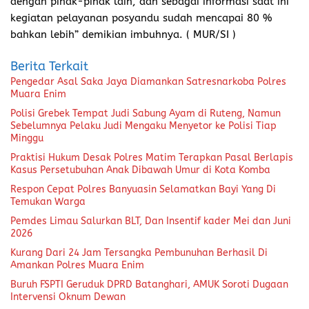
dengan pihak-pihak lain, dan sebagai informasi saat ini
kegiatan pelayanan posyandu sudah mencapai 80 %
bahkan lebih” demikian imbuhnya. ( MUR/SI )
Berita Terkait
Pengedar Asal Saka Jaya Diamankan Satresnarkoba Polres
Muara Enim
Polisi Grebek Tempat Judi Sabung Ayam di Ruteng, Namun
Sebelumnya Pelaku Judi Mengaku Menyetor ke Polisi Tiap
Minggu
Praktisi Hukum Desak Polres Matim Terapkan Pasal Berlapis
Kasus Persetubuhan Anak Dibawah Umur di Kota Komba
Respon Cepat Polres Banyuasin Selamatkan Bayi Yang Di
Temukan Warga
Pemdes Limau Salurkan BLT, Dan Insentif kader Mei dan Juni
2026
Kurang Dari 24 Jam Tersangka Pembunuhan Berhasil Di
Amankan Polres Muara Enim
Buruh FSPTI Geruduk DPRD Batanghari, AMUK Soroti Dugaan
Intervensi Oknum Dewan