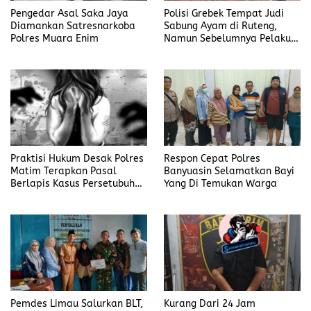
Pengedar Asal Saka Jaya
Polisi Grebek Tempat Judi
Diamankan Satresnarkoba
Sabung Ayam di Ruteng,
Polres Muara Enim
Namun Sebelumnya Pelaku
Judi Mengaku Menyetor ke
Polisi Tiap Minggu
Praktisi Hukum Desak Polres
Respon Cepat Polres
Matim Terapkan Pasal
Banyuasin Selamatkan Bayi
Berlapis Kasus Persetubuhan
Yang Di Temukan Warga
Anak Dibawah Umur di Kota
Komba
Pemdes Limau Salurkan BLT,
Kurang Dari 24 Jam