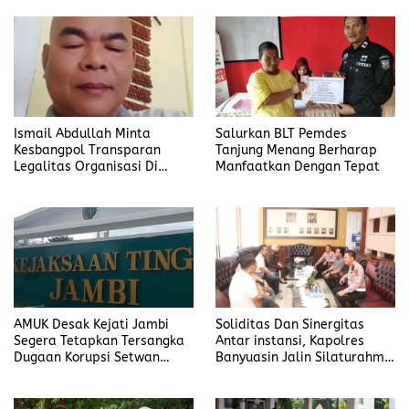
Ismail Abdullah Minta
Salurkan BLT Pemdes
Kesbangpol Transparan
Tanjung Menang Berharap
Legalitas Organisasi Di
Manfaatkan Dengan Tepat
Banyuasin
AMUK Desak Kejati Jambi
Soliditas Dan Sinergitas
Segera Tetapkan Tersangka
Antar instansi, Kapolres
Dugaan Korupsi Setwan
Banyuasin Jalin Silaturahmi
DPRD Merangin
Kejari Banyuasin