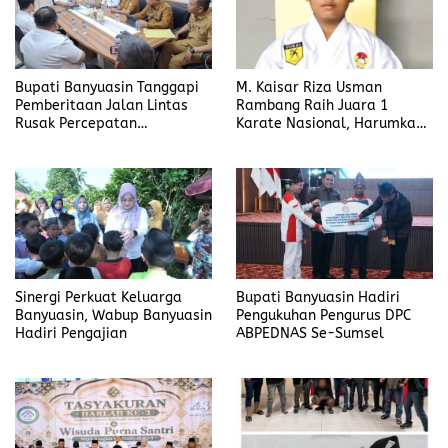
Bupati Banyuasin Tanggapi
M. Kaisar Riza Usman
Pemberitaan Jalan Lintas
Rambang Raih Juara 1
Rusak Percepatan
Karate Nasional, Harumkan
Penanganan
Nama Prabumulih dan Desa
Lubuk Raman
Sinergi Perkuat Keluarga
Bupati Banyuasin Hadiri
Banyuasin, Wabup Banyuasin
Pengukuhan Pengurus DPC
Hadiri Pengajian
ABPEDNAS Se-Sumsel