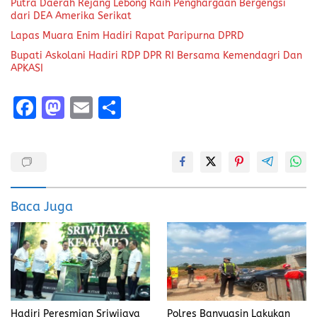
Putra Daerah Rejang Lebong Raih Penghargaan Bergengsi
dari DEA Amerika Serikat
Lapas Muara Enim Hadiri Rapat Paripurna DPRD
Bupati Askolani Hadiri RDP DPR RI Bersama Kemendagri Dan
APKASI
F
M
E
S
a
a
m
h
ce
st
ai
a
b
o
l
re
o
d
Baca Juga
o
o
k
n
Hadiri Peresmian Sriwijaya
Polres Banyuasin Lakukan