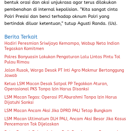
bentuk orasi dan aksi unjukrasa agar terus dilakukan
pembenahan di internal kepolisian. “Kita sangat cinta
Polri Presisi dan benci terhadap oknum Polri yang
bertindak diluar ketentuan,” tutup Agusti Randa. (Us).
Berita Terkait
Hadiri Peresmian Sriwijaya Kemampo, Wabup Neta Indian
Tegaskan Komitmen
Polres Banyuasin Lakukan Pengaturan Lalu Lintas Pintu Tol
Pulau Rimau
Jalan Rusak, Warga Desak PT Inti Agro Makmur Bertanggung
Jawab
Ketua LSM Macan Desak Satpol PP Tegakkan Aturan,
Operasional PKS Tanpa Izin Harus Disanksi
LSM Macan Tegas: Operasi PT.Aburahmi Tanpa Izin Harus
Dijatuhi Sanksi
LSM Macan Ancam Aksi Jika DPRD PALI Tetap Bungkam
LSM Macan Ultimatum DLH PALI, Ancam Aksi Besar Jika Kasus
Pencemaran Tak Dijelaskan