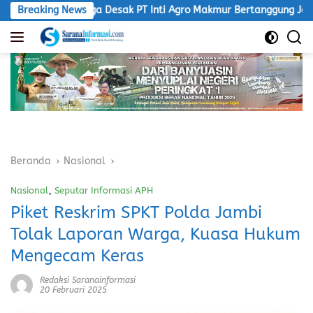
Langsung
arga Desak PT Inti Agro Makmur Bertanggung Jawab
Breaking News
Ketu
ke
konten
Beranda
Nasional
Nasional
,
Seputar Informasi APH
Piket Reskrim SPKT Polda Jambi
Tolak Laporan Warga, Kuasa Hukum
Mengecam Keras
Redaksi Saranainformasi
20 Februari 2025