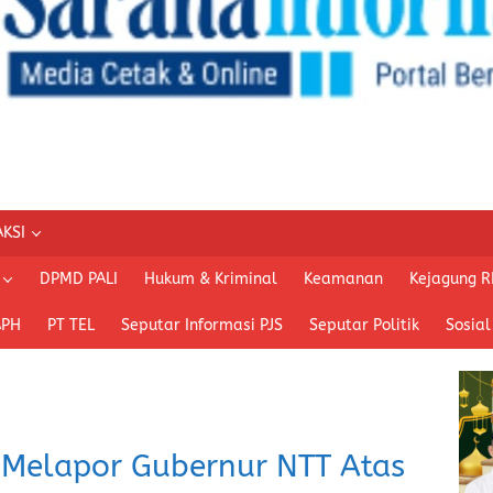
KSI
DPMD PALI
Hukum & Kriminal
Keamanan
Kejagung R
APH
PT TEL
Seputar Informasi PJS
Seputar Politik
Sosial
Melapor Gubernur NTT Atas