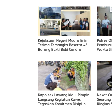
Kejaksaan Negeri Muara Enim
Polres O
Terima Tersangka Beserta 42
Pembunu
Barang Bukti Bobi Candra
Waktu Si
Korban
Kapolsek Lawang Kidul Pimpin
Nekat Cur
Langsung Kegiatan Kurve,
Seorang 
Tegaskan Komitmen Disiplin
Ringkus 
Dan Kebersihan Institusi
Manggar