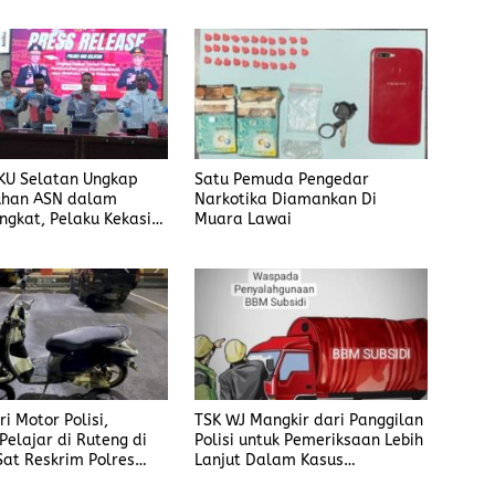
KU Selatan Ungkap
Satu Pemuda Pengedar
han ASN dalam
Narkotika Diamankan Di
ngkat, Pelaku Kekasih
Muara Lawai
i Motor Polisi,
TSK WJ Mangkir dari Panggilan
Pelajar di Ruteng di
Polisi untuk Pemeriksaan Lebih
Sat Reskrim Polres
Lanjut Dalam Kasus
ai
Penyalahgunaan BBM, Ada