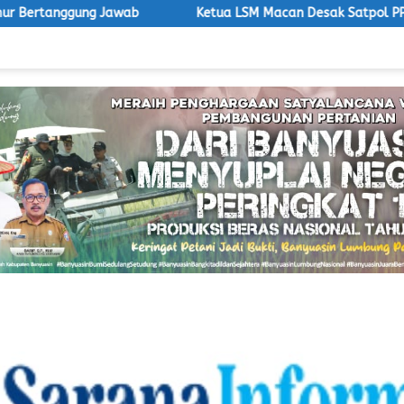
b
Ketua LSM Macan Desak Satpol PP Tegakkan Aturan, Oper