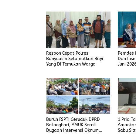
Judi Men
Polisi T
Respon Cepat Polres
Pemdes L
Banyuasin Selamatkan Bayi
Dan Inse
Yang Di Temukan Warga
Juni 202
Buruh FSPTI Geruduk DPRD
1 Pria T
Batanghari, AMUK Soroti
Amankan
Dugaan Intervensi Oknum
Sabu Sia
Dewan