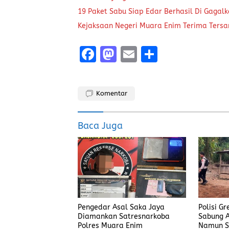
19 Paket Sabu Siap Edar Berhasil Di Gagal
Kejaksaan Negeri Muara Enim Terima Tersa
F
M
E
S
a
a
m
h
ce
st
ai
a
Komentar
b
o
l
re
o
d
Baca Juga
o
o
k
n
Pengedar Asal Saka Jaya
Polisi G
Diamankan Satresnarkoba
Sabung A
Polres Muara Enim
Namun S