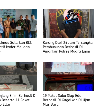
gaku Menyetor ke
Anak Dibawah Umur di Kota
iap Minggu
Komba
imau Salurkan BLT,
Kurang Dari 24 Jam Tersangka
ntif kader Mei dan
Pembunuhan Berhasil Di
6
Amankan Polres Muara Enim
anjung Enim Berhasil Di
19 Paket Sabu Siap Edar
 Beserta 11 Paket
Berhasil Di Gagalkan Di Ujan
p Edar
Mas Baru