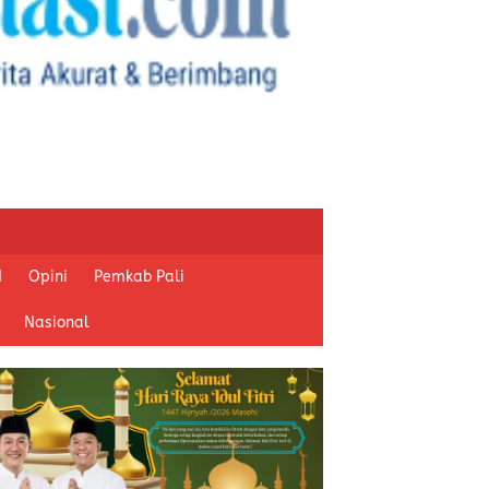
I
Opini
Pemkab Pali
Nasional