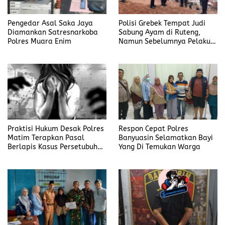
Pengedar Asal Saka Jaya
Polisi Grebek Tempat Judi
Diamankan Satresnarkoba
Sabung Ayam di Ruteng,
Polres Muara Enim
Namun Sebelumnya Pelaku
Judi Mengaku Menyetor ke
Polisi Tiap Minggu
Praktisi Hukum Desak Polres
Respon Cepat Polres
Matim Terapkan Pasal
Banyuasin Selamatkan Bayi
Berlapis Kasus Persetubuhan
Yang Di Temukan Warga
Anak Dibawah Umur di Kota
Komba