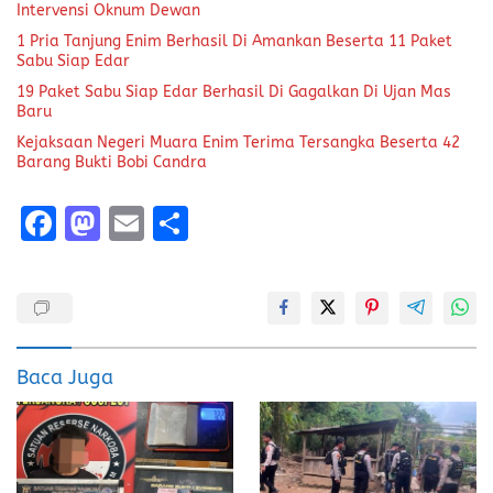
Intervensi Oknum Dewan
1 Pria Tanjung Enim Berhasil Di Amankan Beserta 11 Paket
Sabu Siap Edar
19 Paket Sabu Siap Edar Berhasil Di Gagalkan Di Ujan Mas
Baru
Kejaksaan Negeri Muara Enim Terima Tersangka Beserta 42
Barang Bukti Bobi Candra
F
M
E
S
a
a
m
h
ce
st
ai
a
b
o
l
re
o
d
Baca Juga
o
o
k
n