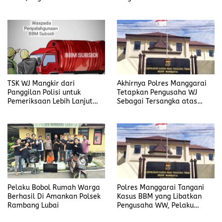
Disiplin Dan Kebersihan
Manggarai
Institusi
TSK WJ Mangkir dari
Akhirnya Polres Manggarai
Panggilan Polisi untuk
Tetapkan Pengusaha WJ
Pemeriksaan Lebih Lanjut
Sebagai Tersangka atas
Dalam Kasus
Kasus Dugaan
Penyalahgunaan BBM, Ada
Penyalahgunaan BBM
Apa?
Pelaku Bobol Rumah Warga
Polres Manggarai Tangani
Berhasil Di Amankan Polsek
Kasus BBM yang Libatkan
Rambang Lubai
Pengusaha WW, Pelaku
Diancam Hukuman Penjara