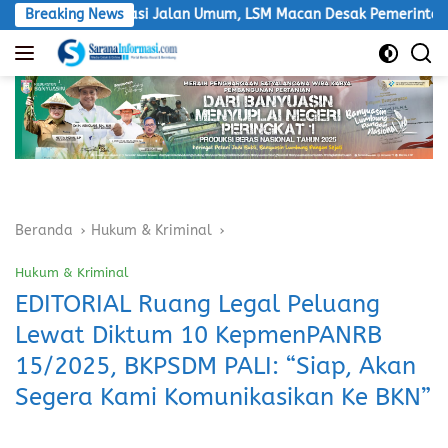
Langsung
Lintasi Jalan Umum, LSM Macan Desak Pemerintah Bertindak
Breaking News
ke
konten
Beranda
Hukum & Kriminal
Hukum & Kriminal
EDITORIAL Ruang Legal Peluang
Lewat Diktum 10 KepmenPANRB
15/2025, BKPSDM PALI: “Siap, Akan
Segera Kami Komunikasikan Ke BKN”