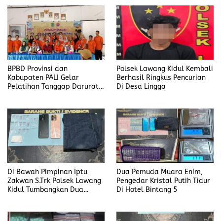
Paling Lama 6 Tahun
BPBD Provinsi dan
Polsek Lawang Kidul Kembali
Kabupaten PALI Gelar
Berhasil Ringkus Pencurian
Pelatihan Tanggap Darurat
Di Desa Lingga
di Desa Modong
Di Bawah Pimpinan Iptu
Dua Pemuda Muara Enim,
Zakwan S.Trk Polsek Lawang
Pengedar Kristal Putih Tidur
Kidul Tumbangkan Dua
Di Hotel Bintang 5
Pengedar Sabu