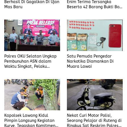
Berhasil Di Gagalkan Di Ujan
Enim Terima Tersangka
Mas Baru
Beserta 42 Barang Bukti Bobi
Candra
Polres OKU Selatan Ungkap
Satu Pemuda Pengedar
Pembunuhan ASN dalam
Narkotika Diamankan Di
Waktu Singkat, Pelaku
Muara Lawai
Kekasih Korban
Kapolsek Lawang Kidul
Nekat Curi Motor Polisi,
Pimpin Langsung Kegiatan
Seorang Pelajar di Ruteng di
Kurve, Tegaskan Komitmen
Ringkus Sat Reskrim Polres