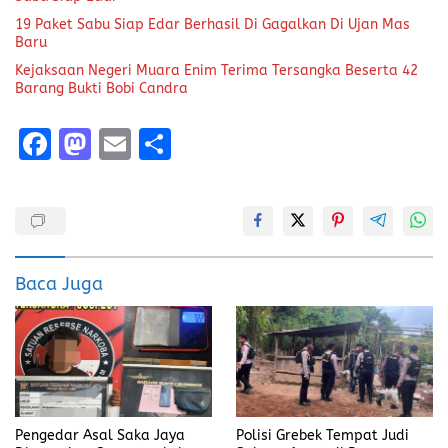
19 Paket Sabu Siap Edar Berhasil Di Gagalkan Di Ujan Mas
Baru
Kejaksaan Negeri Muara Enim Terima Tersangka Beserta 42
Barang Bukti Bobi Candra
F
M
E
S
a
a
m
h
ce
st
ai
a
b
o
l
re
o
d
Baca Juga
o
o
k
n
Pengedar Asal Saka Jaya
Polisi Grebek Tempat Judi