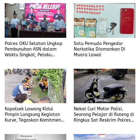
Polres OKU Selatan Ungkap
Satu Pemuda Pengedar
Pembunuhan ASN dalam
Narkotika Diamankan Di
Waktu Singkat, Pelaku
Muara Lawai
Kekasih Korban
Kapolsek Lawang Kidul
Nekat Curi Motor Polisi,
Pimpin Langsung Kegiatan
Seorang Pelajar di Ruteng di
Kurve, Tegaskan Komitmen
Ringkus Sat Reskrim Polres
Disiplin Dan Kebersihan
Manggarai
Institusi