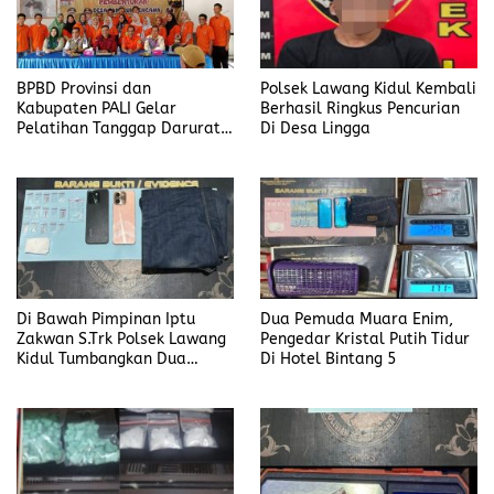
BPBD Provinsi dan
Polsek Lawang Kidul Kembali
Kabupaten PALI Gelar
Berhasil Ringkus Pencurian
Pelatihan Tanggap Darurat
Di Desa Lingga
di Desa Modong
Di Bawah Pimpinan Iptu
Dua Pemuda Muara Enim,
Zakwan S.Trk Polsek Lawang
Pengedar Kristal Putih Tidur
Kidul Tumbangkan Dua
Di Hotel Bintang 5
Pengedar Sabu