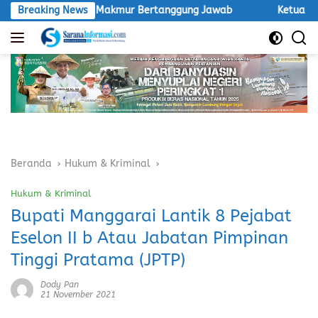
Langsung
 Agro Makmur Bertanggung Jawab
Breaking News
Ketua LSM Macan Desak 
ke
konten
Beranda
Hukum & Kriminal
Hukum & Kriminal
Bupati Manggarai Lantik 8 Pejabat
Eselon II b Atau Jabatan Pimpinan
Tinggi Pratama (JPTP)
Dody Pan
21 November 2021