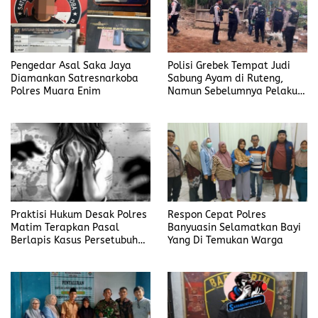
Pengedar Asal Saka Jaya
Polisi Grebek Tempat Judi
Diamankan Satresnarkoba
Sabung Ayam di Ruteng,
Polres Muara Enim
Namun Sebelumnya Pelaku
Judi Mengaku Menyetor ke
Polisi Tiap Minggu
Praktisi Hukum Desak Polres
Respon Cepat Polres
Matim Terapkan Pasal
Banyuasin Selamatkan Bayi
Berlapis Kasus Persetubuhan
Yang Di Temukan Warga
Anak Dibawah Umur di Kota
Komba