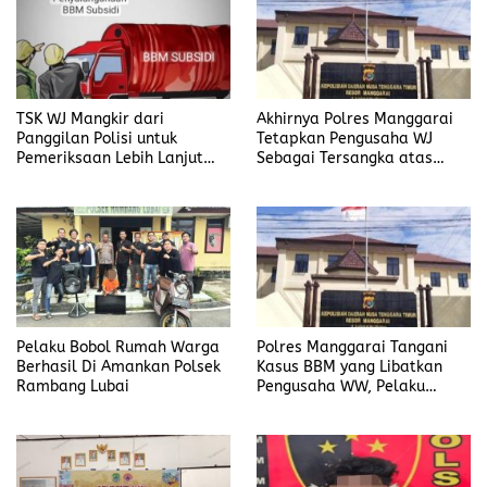
TSK WJ Mangkir dari
Akhirnya Polres Manggarai
Panggilan Polisi untuk
Tetapkan Pengusaha WJ
Pemeriksaan Lebih Lanjut
Sebagai Tersangka atas
Dalam Kasus
Kasus Dugaan
Penyalahgunaan BBM, Ada
Penyalahgunaan BBM
Apa?
Pelaku Bobol Rumah Warga
Polres Manggarai Tangani
Berhasil Di Amankan Polsek
Kasus BBM yang Libatkan
Rambang Lubai
Pengusaha WW, Pelaku
Diancam Hukuman Penjara
Paling Lama 6 Tahun