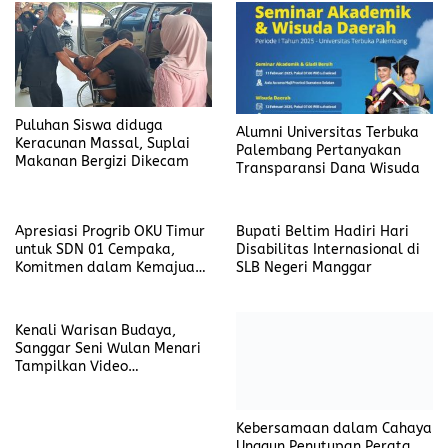
Puluhan Siswa diduga
Alumni Universitas Terbuka
Keracunan Massal, Suplai
Palembang Pertanyakan
Makanan Bergizi Dikecam
Transparansi Dana Wisuda
Apresiasi Progrib OKU Timur
Bupati Beltim Hadiri Hari
untuk SDN 01 Cempaka,
Disabilitas Internasional di
Komitmen dalam Kemajuan
SLB Negeri Manggar
Pendidikan
Kenali Warisan Budaya,
Sanggar Seni Wulan Menari
Tampilkan Video
Dokumenter Tarian dan
Ritual Suku Sawang
Kebersamaan dalam Cahaya
Unggun Penutupan Perata