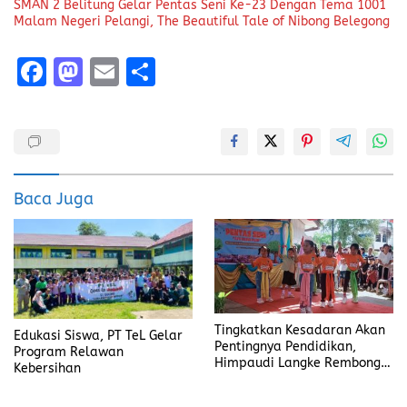
SMAN 2 Belitung Gelar Pentas Seni Ke-23 Dengan Tema 1001
Malam Negeri Pelangi, The Beautiful Tale of Nibong Belegong
F
M
E
S
a
a
m
h
ce
st
ai
a
b
o
l
re
o
d
Baca Juga
o
o
k
n
Tingkatkan Kesadaran Akan
Edukasi Siswa, PT TeL Gelar
Pentingnya Pendidikan,
Program Relawan
Himpaudi Langke Rembong
Kebersihan
Gelar Gebyar PAUD