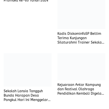
Pramuka ke-63 Tahun 2024
Kadis DiskominfoSP Beltim
Terima Kunjungan
Silaturahmi Trainer Sekolah
Wartawan MZK Institute
Kejuaraan Antar Kampung
dan Festival Olahraga
Sekolah Lansia Tangguh
Pendidikan Kembali Digelar
Bunda Harapan Desa
di Beltim
Pangkul Hari Ini Menggelar
Wisuda