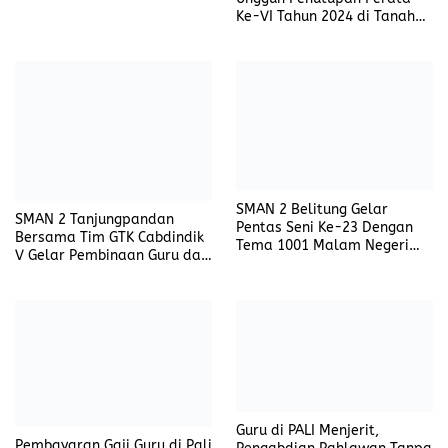
Ke-VI Tahun 2024 di Tanah
Abang Selatan
SMAN 2 Belitung Gelar
Pentas Seni Ke-23 Dengan
Tema 1001 Malam Negeri
Pelangi, The Beautiful Tale
of Nibong Belegong
SMAN 2 Tanjungpandan
Bersama Tim GTK Cabdindik
V Gelar Pembinaan Guru dan
Tenaga Kependidikan
Guru di PALI Menjerit,
Pembayaran Gaji Guru di Pali