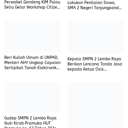
Perwabel Gandeng KIM Pulau
Lakukan Penilaian Siswa,
Seliu Gelar Workshop Citizen
SMA 2 Negeri Tanjungpandan
Jurnalism dan Pengemasan
Gelar Talk Show
Konten Sosial
Pemanfaatan E-Rapor
Beri Kuliah Umum di UNPAD,
Kepala SMPN 2 Lembo Raya
Menteri AHY Ungkap Capaian
Berikan Lencana Tanda Jasa
Sertipikat Tanah Elektronik
kepada Ketua Osis
Ningkat 46 Kali Lipat
Berprestasi dan Berkinerja
Baik
Gudep SMPN 2 Lembo Raya
Ikuti Kirab Pramuka HUT