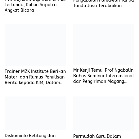
Pengabdian Pahlawan Tanpa
Tertunda, Kuhon Saputra
Tanda Jasa Terabaikan
Angkat Bicara
Mr Kenji Temui Prof Ngabalin
Trainer MZK Institute Berikan
Bahas Seminar Internasional
Materi dan Rumus Penulisan
dan Pengiriman Magang
Berita kepada KIM, Dalam
Mahasiswa ke Jepang
Workshop Citizen Journalism
DiskominfoSP Beltim
Diskominfo Belitung dan
Permudah Guru Dalam