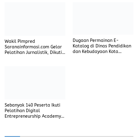
Dugaan Permainan E-
Wakil Pimpred
Katalog di Dinas Pendidikan
Saranainformasi.com Gelar
dan Kebudayaan Kota
Pelatihan Jurnalistik, Dikuti
Pangkalpinang
35 Desa dan Kelurahan
Sebanyak 140 Peserta Ikuti
Pelatihan Digital
Entrepreneurship Academy
di Beltim