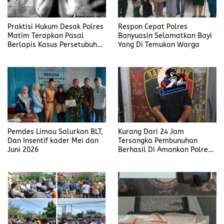
Praktisi Hukum Desak Polres
Respon Cepat Polres
Matim Terapkan Pasal
Banyuasin Selamatkan Bayi
Berlapis Kasus Persetubuhan
Yang Di Temukan Warga
Anak Dibawah Umur di Kota
Komba
Pemdes Limau Salurkan BLT,
Kurang Dari 24 Jam
Dan Insentif kader Mei dan
Tersangka Pembunuhan
Juni 2026
Berhasil Di Amankan Polres
Muara Enim