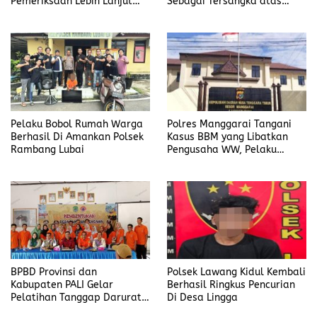
Pemeriksaan Lebih Lanjut
Sebagai Tersangka atas
Dalam Kasus
Kasus Dugaan
Penyalahgunaan BBM, Ada
Penyalahgunaan BBM
Apa?
Pelaku Bobol Rumah Warga
Polres Manggarai Tangani
Berhasil Di Amankan Polsek
Kasus BBM yang Libatkan
Rambang Lubai
Pengusaha WW, Pelaku
Diancam Hukuman Penjara
Paling Lama 6 Tahun
BPBD Provinsi dan
Polsek Lawang Kidul Kembali
Kabupaten PALI Gelar
Berhasil Ringkus Pencurian
Pelatihan Tanggap Darurat
Di Desa Lingga
di Desa Modong