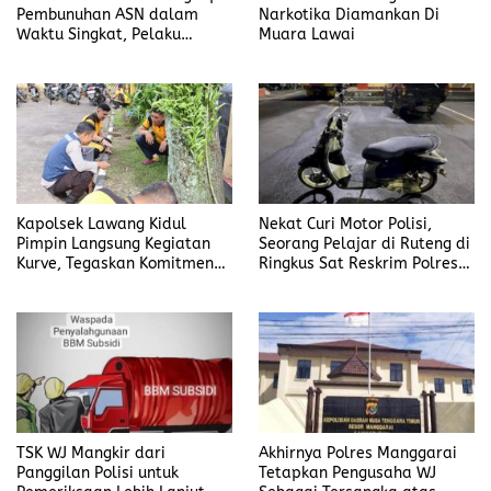
Pembunuhan ASN dalam
Narkotika Diamankan Di
Waktu Singkat, Pelaku
Muara Lawai
Kekasih Korban
Kapolsek Lawang Kidul
Nekat Curi Motor Polisi,
Pimpin Langsung Kegiatan
Seorang Pelajar di Ruteng di
Kurve, Tegaskan Komitmen
Ringkus Sat Reskrim Polres
Disiplin Dan Kebersihan
Manggarai
Institusi
TSK WJ Mangkir dari
Akhirnya Polres Manggarai
Panggilan Polisi untuk
Tetapkan Pengusaha WJ