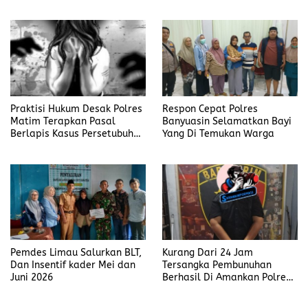
Judi Mengaku Menyetor ke
Polisi Tiap Minggu
Praktisi Hukum Desak Polres
Respon Cepat Polres
Matim Terapkan Pasal
Banyuasin Selamatkan Bayi
Berlapis Kasus Persetubuhan
Yang Di Temukan Warga
Anak Dibawah Umur di Kota
Komba
Pemdes Limau Salurkan BLT,
Kurang Dari 24 Jam
Dan Insentif kader Mei dan
Tersangka Pembunuhan
Juni 2026
Berhasil Di Amankan Polres
Muara Enim