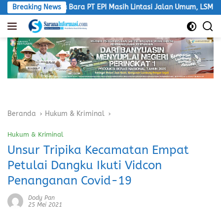
Langsung
a Batu Bara PT EPI Masih Lintasi Jalan Umum, LSM Macan Desak 
Breaking News
ke
konten
Beranda
Hukum & Kriminal
Hukum & Kriminal
Unsur Tripika Kecamatan Empat
Petulai Dangku Ikuti Vidcon
Penanganan Covid-19
Dody Pan
25 Mei 2021