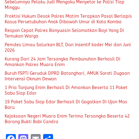
Sebelumnya Pelaku Judi Mengaku Menyetor ke Polisi Tiap
Minggu
Praktisi Hukum Desak Polres Matim Terapkan Pasal Berlapis
Kasus Persetubuhan Anak Dibawah Umur di Kota Komba
Respon Cepat Polres Banyuasin Selamatkan Bayi Yang Di
Temukan Warga
Pemdes Limau Salurkan BLT, Dan Insentif kader Mei dan Juni
2026
Kurang Dari 24 Jam Tersangka Pembunuhan Berhasil Di
Amankan Polres Muara Enim
Buruh FSPTI Geruduk DPRD Batanghari, AMUK Soroti Dugaan
Intervensi Oknum Dewan
1 Pria Tanjung Enim Berhasil Di Amankan Beserta 11 Paket
Sabu Siap Edar
19 Paket Sabu Siap Edar Berhasil Di Gagalkan Di Ujan Mas
Baru
Kejaksaan Negeri Muara Enim Terima Tersangka Beserta 42
Barang Bukti Bobi Candra
F
M
E
S