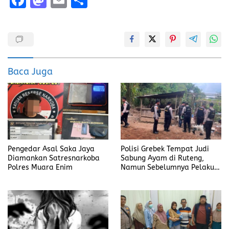
a
a
m
h
ce
st
ai
a
b
o
l
re
o
d
Baca Juga
o
o
k
n
Pengedar Asal Saka Jaya
Polisi Grebek Tempat Judi
Diamankan Satresnarkoba
Sabung Ayam di Ruteng,
Polres Muara Enim
Namun Sebelumnya Pelaku
Judi Mengaku Menyetor ke
Polisi Tiap Minggu