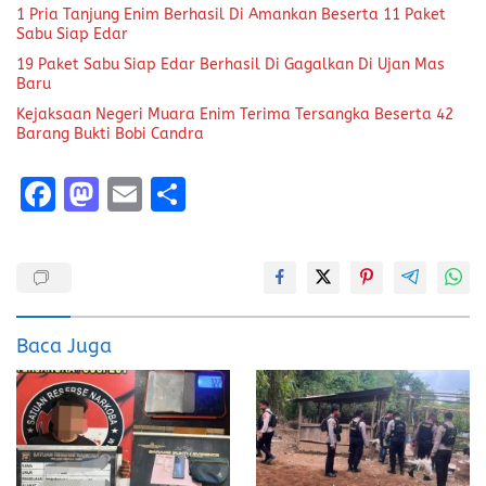
1 Pria Tanjung Enim Berhasil Di Amankan Beserta 11 Paket
Sabu Siap Edar
19 Paket Sabu Siap Edar Berhasil Di Gagalkan Di Ujan Mas
Baru
Kejaksaan Negeri Muara Enim Terima Tersangka Beserta 42
Barang Bukti Bobi Candra
F
M
E
S
a
a
m
h
ce
st
ai
a
b
o
l
re
o
d
Baca Juga
o
o
k
n