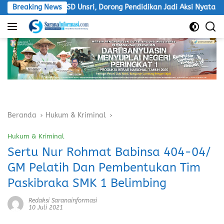
Langsung
abdian PGSD Unsri, Dorong Pendidikan Jadi Aksi Nyata
Breaking News
LS
ke
konten
Beranda
Hukum & Kriminal
Hukum & Kriminal
Sertu Nur Rohmat Babinsa 404-04/
GM Pelatih Dan Pembentukan Tim
Paskibraka SMK 1 Belimbing
Redaksi Saranainformasi
10 Juli 2021