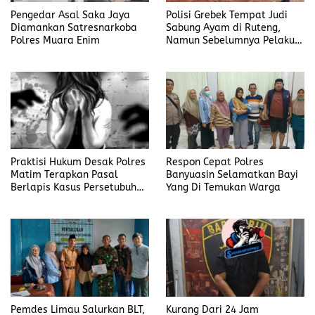
Pengedar Asal Saka Jaya
Polisi Grebek Tempat Judi
Diamankan Satresnarkoba
Sabung Ayam di Ruteng,
Polres Muara Enim
Namun Sebelumnya Pelaku
Judi Mengaku Menyetor ke
Polisi Tiap Minggu
Praktisi Hukum Desak Polres
Respon Cepat Polres
Matim Terapkan Pasal
Banyuasin Selamatkan Bayi
Berlapis Kasus Persetubuhan
Yang Di Temukan Warga
Anak Dibawah Umur di Kota
Komba
Pemdes Limau Salurkan BLT,
Kurang Dari 24 Jam