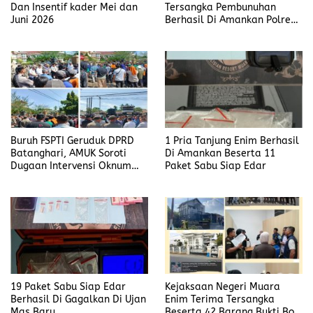
Dan Insentif kader Mei dan
Tersangka Pembunuhan
Juni 2026
Berhasil Di Amankan Polres
Muara Enim
Buruh FSPTI Geruduk DPRD
1 Pria Tanjung Enim Berhasil
Batanghari, AMUK Soroti
Di Amankan Beserta 11
Dugaan Intervensi Oknum
Paket Sabu Siap Edar
Dewan
19 Paket Sabu Siap Edar
Kejaksaan Negeri Muara
Berhasil Di Gagalkan Di Ujan
Enim Terima Tersangka
Mas Baru
Beserta 42 Barang Bukti Bobi