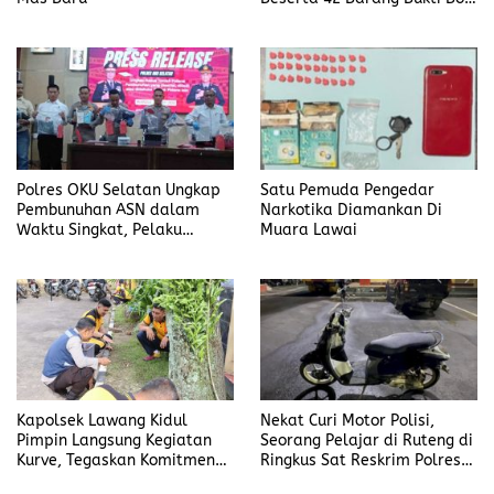
Candra
Polres OKU Selatan Ungkap
Satu Pemuda Pengedar
Pembunuhan ASN dalam
Narkotika Diamankan Di
Waktu Singkat, Pelaku
Muara Lawai
Kekasih Korban
Kapolsek Lawang Kidul
Nekat Curi Motor Polisi,
Pimpin Langsung Kegiatan
Seorang Pelajar di Ruteng di
Kurve, Tegaskan Komitmen
Ringkus Sat Reskrim Polres
Disiplin Dan Kebersihan
Manggarai