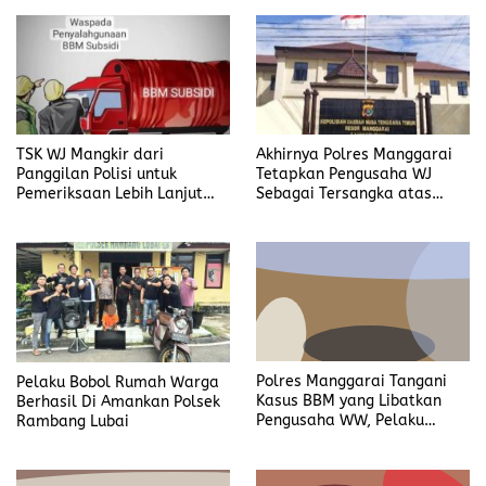
Institusi
TSK WJ Mangkir dari
Akhirnya Polres Manggarai
Panggilan Polisi untuk
Tetapkan Pengusaha WJ
Pemeriksaan Lebih Lanjut
Sebagai Tersangka atas
Dalam Kasus
Kasus Dugaan
Penyalahgunaan BBM, Ada
Penyalahgunaan BBM
Apa?
Pelaku Bobol Rumah Warga
Polres Manggarai Tangani
Berhasil Di Amankan Polsek
Kasus BBM yang Libatkan
Rambang Lubai
Pengusaha WW, Pelaku
Diancam Hukuman Penjara
Paling Lama 6 Tahun