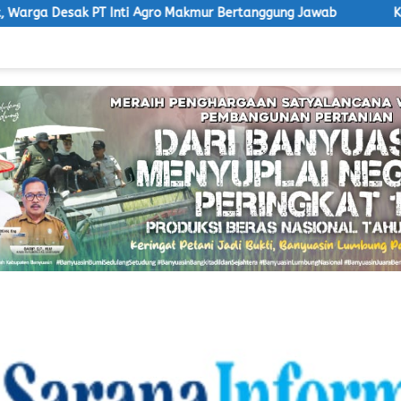
 Agro Makmur Bertanggung Jawab
Ketua LSM Macan Desak S