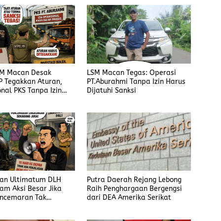
SM Macan Desak
LSM Macan Tegas: Operasi
P Tegakkan Aturan,
PT.Aburahmi Tanpa Izin Harus
nal PKS Tanpa Izin
Dijatuhi Sanksi
sanksi
an Ultimatum DLH
Putra Daerah Rejang Lebong
cam Aksi Besar Jika
Raih Penghargaan Bergengsi
encemaran Tak
dari DEA Amerika Serikat
an