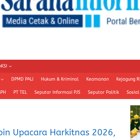
KSI
DPMD PALI
Hukum & Kriminal
Keamanan
Kejagung R
APH
PT TEL
Seputar Informasi PJS
Seputar Politik
Sosial
pin Upacara Harkitnas 2026,