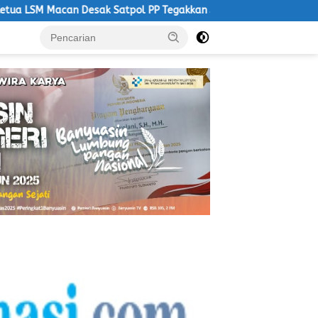
atpol PP Tegakkan Aturan, Operasional PKS Tanpa Izin Harus Dis