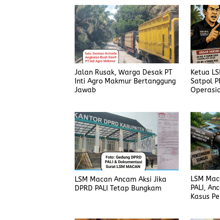
o
o
k
n
Jalan Rusak, Warga Desak PT
Ketua L
Inti Agro Makmur Bertanggung
Satpol P
Jawab
Operasio
Harus Di
LSM Mac
LSM Macan Ancam Aksi Jika
PALI, An
DPRD PALI Tetap Bungkam
Kasus P
Dijelask