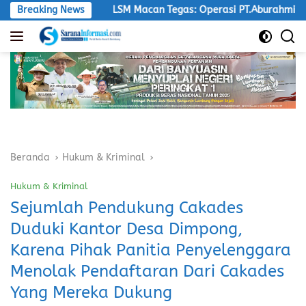
Langsung
si
Breaking News
LSM Macan Tegas: Operasi PT.Aburahmi Tanpa Izin Harus
ke
konten
Beranda
Hukum & Kriminal
Hukum & Kriminal
Sejumlah Pendukung Cakades
Duduki Kantor Desa Dimpong,
Karena Pihak Panitia Penyelenggara
Menolak Pendaftaran Dari Cakades
Yang Mereka Dukung