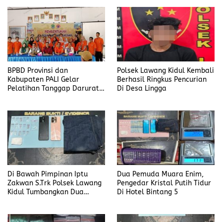
Paling Lama 6 Tahun
BPBD Provinsi dan
Polsek Lawang Kidul Kembali
Kabupaten PALI Gelar
Berhasil Ringkus Pencurian
Pelatihan Tanggap Darurat
Di Desa Lingga
di Desa Modong
Di Bawah Pimpinan Iptu
Dua Pemuda Muara Enim,
Zakwan S.Trk Polsek Lawang
Pengedar Kristal Putih Tidur
Kidul Tumbangkan Dua
Di Hotel Bintang 5
Pengedar Sabu