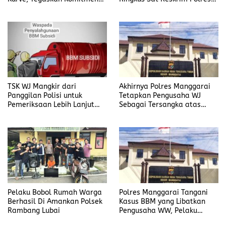
Disiplin Dan Kebersihan
Manggarai
Institusi
TSK WJ Mangkir dari
Akhirnya Polres Manggarai
Panggilan Polisi untuk
Tetapkan Pengusaha WJ
Pemeriksaan Lebih Lanjut
Sebagai Tersangka atas
Dalam Kasus
Kasus Dugaan
Penyalahgunaan BBM, Ada
Penyalahgunaan BBM
Apa?
Pelaku Bobol Rumah Warga
Polres Manggarai Tangani
Berhasil Di Amankan Polsek
Kasus BBM yang Libatkan
Rambang Lubai
Pengusaha WW, Pelaku
Diancam Hukuman Penjara