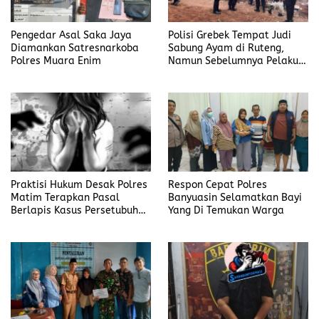
Pengedar Asal Saka Jaya
Polisi Grebek Tempat Judi
Diamankan Satresnarkoba
Sabung Ayam di Ruteng,
Polres Muara Enim
Namun Sebelumnya Pelaku
Judi Mengaku Menyetor ke
Polisi Tiap Minggu
Praktisi Hukum Desak Polres
Respon Cepat Polres
Matim Terapkan Pasal
Banyuasin Selamatkan Bayi
Berlapis Kasus Persetubuhan
Yang Di Temukan Warga
Anak Dibawah Umur di Kota
Komba