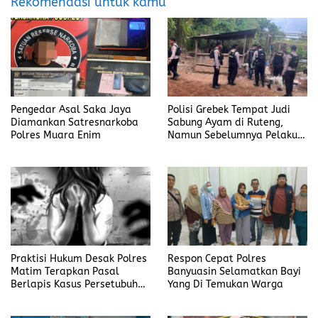
Rekomendasi untuk kamu
Pengedar Asal Saka Jaya
Polisi Grebek Tempat Judi
Diamankan Satresnarkoba
Sabung Ayam di Ruteng,
Polres Muara Enim
Namun Sebelumnya Pelaku
Judi Mengaku Menyetor ke
Polisi Tiap Minggu
Praktisi Hukum Desak Polres
Respon Cepat Polres
Matim Terapkan Pasal
Banyuasin Selamatkan Bayi
Berlapis Kasus Persetubuhan
Yang Di Temukan Warga
Anak Dibawah Umur di Kota
Komba