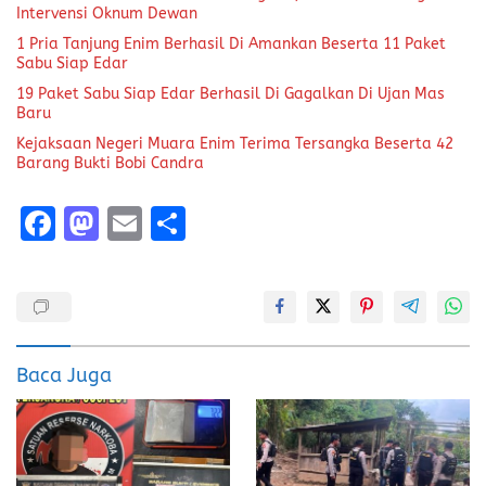
Intervensi Oknum Dewan
1 Pria Tanjung Enim Berhasil Di Amankan Beserta 11 Paket
Sabu Siap Edar
19 Paket Sabu Siap Edar Berhasil Di Gagalkan Di Ujan Mas
Baru
Kejaksaan Negeri Muara Enim Terima Tersangka Beserta 42
Barang Bukti Bobi Candra
F
M
E
S
a
a
m
h
ce
st
ai
a
b
o
l
re
o
d
Baca Juga
o
o
k
n