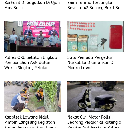
Berhasil Di Gagalkan Di Ujan
Enim Terima Tersangka
Mas Baru
Beserta 42 Barang Bukti Bobi
Candra
Polres OKU Selatan Ungkap
Satu Pemuda Pengedar
Pembunuhan ASN dalam
Narkotika Diamankan Di
Waktu Singkat, Pelaku
Muara Lawai
Kekasih Korban
Kapolsek Lawang Kidul
Nekat Curi Motor Polisi,
Pimpin Langsung Kegiatan
Seorang Pelajar di Ruteng di
Kurve, Tegaskan Komitmen
Ringkus Sat Reskrim Polres