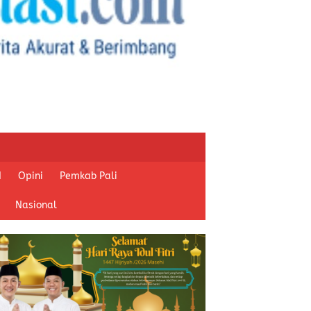
I
Opini
Pemkab Pali
Nasional