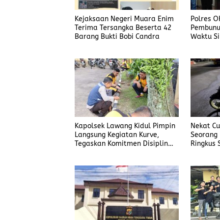
Kejaksaan Negeri Muara Enim
Polres O
Terima Tersangka Beserta 42
Pembunu
Barang Bukti Bobi Candra
Waktu Si
Korban
Kapolsek Lawang Kidul Pimpin
Nekat Cur
Langsung Kegiatan Kurve,
Seorang 
Tegaskan Komitmen Disiplin
Ringkus 
Dan Kebersihan Institusi
Manggar