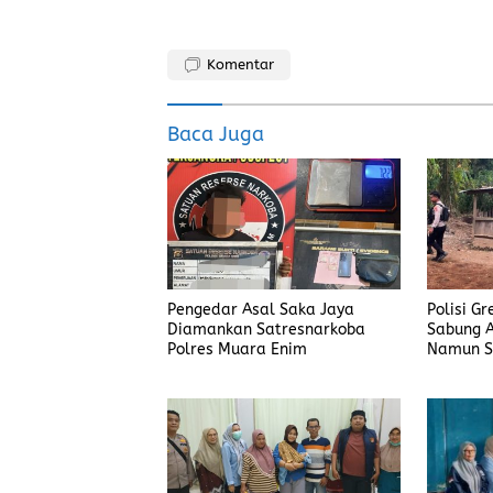
a
a
m
h
ce
st
ai
a
Komentar
b
o
l
re
o
d
Baca Juga
o
o
k
n
Pengedar Asal Saka Jaya
Polisi G
Diamankan Satresnarkoba
Sabung A
Polres Muara Enim
Namun S
Judi Men
Polisi T