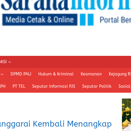
KSI
DPMD PALI
Hukum & Kriminal
Keamanan
Kejagung R
APH
PT TEL
Seputar Informasi PJS
Seputar Politik
Sosial
Manggarai Kembali Menangkap