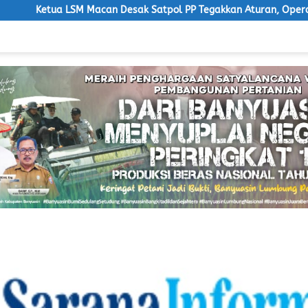
 Macan Desak Satpol PP Tegakkan Aturan, Operasional PKS Tanpa 