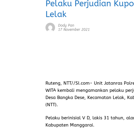
Pelaku Perjudian Kup
Lelak
Dody Pan
17 November 2021
Ruteng, NTT//SI.com-
Unit Jatanras Polr
WITA kembali mengamankan pelaku perju
Desa Bangka Dese, Kecamatan Lelak, Ka
(NTT).
Pelaku berinisial V D, lakis 31 tahun, a
Kabupaten Manggarai.