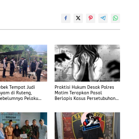
rebek Tempat Judi
Praktisi Hukum Desak Polres
yam di Ruteng,
Matim Terapkan Pasal
ebelumnya Pelaku
Berlapis Kasus Persetubuhan
gaku Menyetor ke
Anak Dibawah Umur di Kota
iap Minggu
Komba