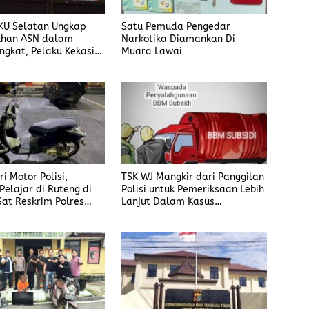
KU Selatan Ungkap
Satu Pemuda Pengedar
han ASN dalam
Narkotika Diamankan Di
ngkat, Pelaku Kekasih
Muara Lawai
i Motor Polisi,
TSK WJ Mangkir dari Panggilan
Pelajar di Ruteng di
Polisi untuk Pemeriksaan Lebih
Sat Reskrim Polres
Lanjut Dalam Kasus
ai
Penyalahgunaan BBM, Ada
Apa?