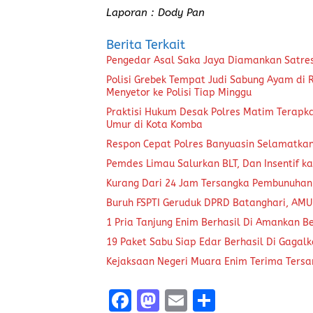
Laporan : Dody Pan
Berita Terkait
Pengedar Asal Saka Jaya Diamankan Satre
Polisi Grebek Tempat Judi Sabung Ayam di
Menyetor ke Polisi Tiap Minggu
Praktisi Hukum Desak Polres Matim Terapk
Umur di Kota Komba
Respon Cepat Polres Banyuasin Selamatka
Pemdes Limau Salurkan BLT, Dan Insentif ka
Kurang Dari 24 Jam Tersangka Pembunuhan
Buruh FSPTI Geruduk DPRD Batanghari, AMU
1 Pria Tanjung Enim Berhasil Di Amankan B
19 Paket Sabu Siap Edar Berhasil Di Gagal
Kejaksaan Negeri Muara Enim Terima Tersa
F
M
E
S