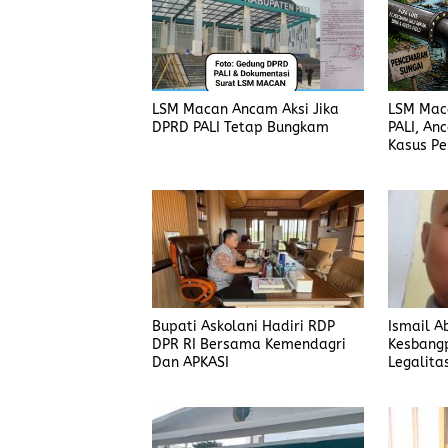
LSM Macan Ancam Aksi Jika
LSM Mac
DPRD PALI Tetap Bungkam
PALI, An
Kasus P
Dijelask
Bupati Askolani Hadiri RDP
Ismail A
DPR RI Bersama Kemendagri
Kesbang
Dan APKASI
Legalita
Banyuas