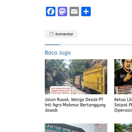
F
M
E
S
a
a
m
h
ce
st
ai
a
Komentar
b
o
l
re
o
d
Baca Juga
o
o
k
n
Jalan Rusak, Warga Desak PT
Ketua L
Inti Agro Makmur Bertanggung
Satpol P
Jawab
Operasio
Harus Di