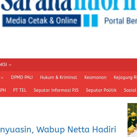
KSI
DPMD PALI
Hukum & Kriminal
Keamanan
Kejagung R
APH
PT TEL
Seputar Informasi PJS
Seputar Politik
Sosial
nyuasin, Wabup Netta Hadiri