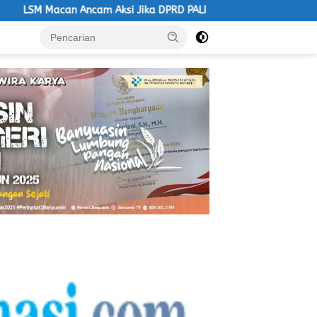
Aksi Jika DPRD PALI Tetap Bungkam
LSM Macan Ultimatum