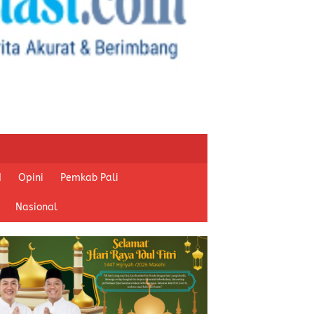
I
Opini
Pemkab Pali
Nasional