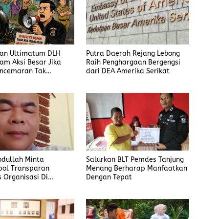
an Ultimatum DLH
Putra Daerah Rejang Lebong
cam Aksi Besar Jika
Raih Penghargaan Bergengsi
encemaran Tak
dari DEA Amerika Serikat
an
bdullah Minta
Salurkan BLT Pemdes Tanjung
pol Transparan
Menang Berharap Manfaatkan
s Organisasi Di
Dengan Tepat
in