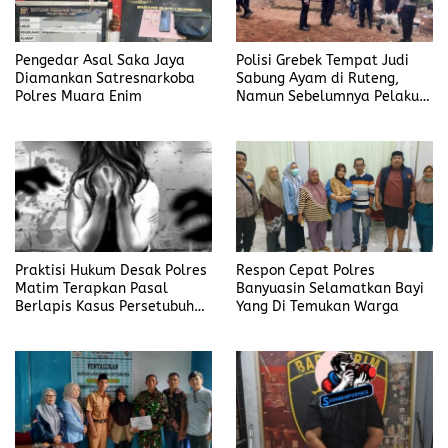
Pengedar Asal Saka Jaya
Polisi Grebek Tempat Judi
Diamankan Satresnarkoba
Sabung Ayam di Ruteng,
Polres Muara Enim
Namun Sebelumnya Pelaku
Judi Mengaku Menyetor ke
Polisi Tiap Minggu
Praktisi Hukum Desak Polres
Respon Cepat Polres
Matim Terapkan Pasal
Banyuasin Selamatkan Bayi
Berlapis Kasus Persetubuhan
Yang Di Temukan Warga
Anak Dibawah Umur di Kota
Komba