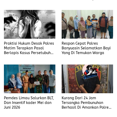
Judi Mengaku Menyetor ke
Polisi Tiap Minggu
Praktisi Hukum Desak Polres
Respon Cepat Polres
Matim Terapkan Pasal
Banyuasin Selamatkan Bayi
Berlapis Kasus Persetubuhan
Yang Di Temukan Warga
Anak Dibawah Umur di Kota
Komba
Pemdes Limau Salurkan BLT,
Kurang Dari 24 Jam
Dan Insentif kader Mei dan
Tersangka Pembunuhan
Juni 2026
Berhasil Di Amankan Polres
Muara Enim