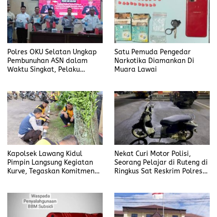
Polres OKU Selatan Ungkap
Satu Pemuda Pengedar
Pembunuhan ASN dalam
Narkotika Diamankan Di
Waktu Singkat, Pelaku
Muara Lawai
Kekasih Korban
Kapolsek Lawang Kidul
Nekat Curi Motor Polisi,
Pimpin Langsung Kegiatan
Seorang Pelajar di Ruteng di
Kurve, Tegaskan Komitmen
Ringkus Sat Reskrim Polres
Disiplin Dan Kebersihan
Manggarai
Institusi