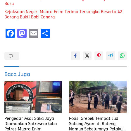
Baru
Kejaksaan Negeri Muara Enim Terima Tersangka Beserta 42
Barang Bukti Bobi Candra
F
M
E
S
a
a
m
h
ce
st
ai
a
b
o
l
re
o
d
Baca Juga
o
o
k
n
Pengedar Asal Saka Jaya
Polisi Grebek Tempat Judi
Diamankan Satresnarkoba
Sabung Ayam di Ruteng,
Polres Muara Enim
Namun Sebelumnya Pelaku