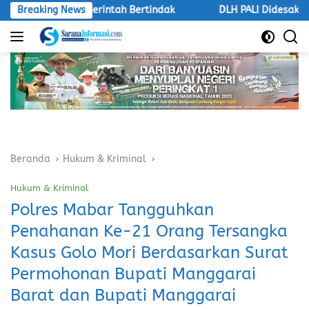
Langsung
ak Pemerintah Bertindak
Breaking News
DLH PALI Didesak Bertindak, L
ke
konten
Beranda
Hukum & Kriminal
Hukum & Kriminal
Polres Mabar Tangguhkan
Penahanan Ke-21 Orang Tersangka
Kasus Golo Mori Berdasarkan Surat
Permohonan Bupati Manggarai
Barat dan Bupati Manggarai