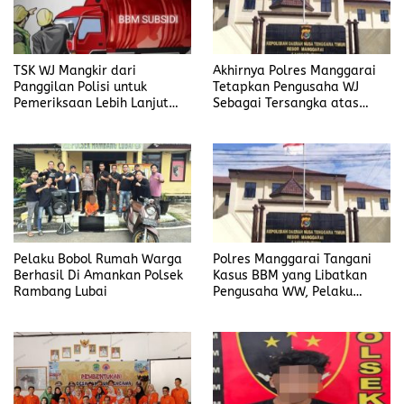
TSK WJ Mangkir dari
Akhirnya Polres Manggarai
Panggilan Polisi untuk
Tetapkan Pengusaha WJ
Pemeriksaan Lebih Lanjut
Sebagai Tersangka atas
Dalam Kasus
Kasus Dugaan
Penyalahgunaan BBM, Ada
Penyalahgunaan BBM
Apa?
Pelaku Bobol Rumah Warga
Polres Manggarai Tangani
Berhasil Di Amankan Polsek
Kasus BBM yang Libatkan
Rambang Lubai
Pengusaha WW, Pelaku
Diancam Hukuman Penjara
Paling Lama 6 Tahun