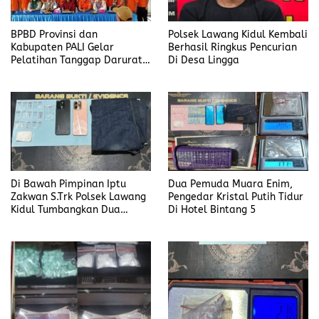
BPBD Provinsi dan
Polsek Lawang Kidul Kembali
Kabupaten PALI Gelar
Berhasil Ringkus Pencurian
Pelatihan Tanggap Darurat
Di Desa Lingga
di Desa Modong
Di Bawah Pimpinan Iptu
Dua Pemuda Muara Enim,
Zakwan S.Trk Polsek Lawang
Pengedar Kristal Putih Tidur
Kidul Tumbangkan Dua
Di Hotel Bintang 5
Pengedar Sabu