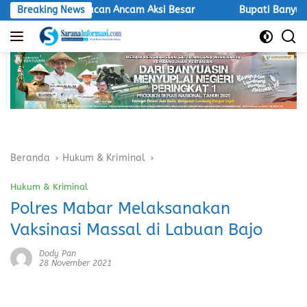
Langsung
LSM Macan Ancam Aksi Besar
Breaking News
Bupati Banyuasin Hadiri Exp
ke
konten
Beranda
Hukum & Kriminal
Hukum & Kriminal
Polres Mabar Melaksanakan
Vaksinasi Massal di Labuan Bajo
Dody Pan
28 November 2021