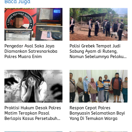
Baca Juga
o
o
k
n
Pengedar Asal Saka Jaya
Polisi Grebek Tempat Judi
Diamankan Satresnarkoba
Sabung Ayam di Ruteng,
Polres Muara Enim
Namun Sebelumnya Pelaku
Judi Mengaku Menyetor ke
Polisi Tiap Minggu
Praktisi Hukum Desak Polres
Respon Cepat Polres
Matim Terapkan Pasal
Banyuasin Selamatkan Bayi
Berlapis Kasus Persetubuhan
Yang Di Temukan Warga
Anak Dibawah Umur di Kota
Komba