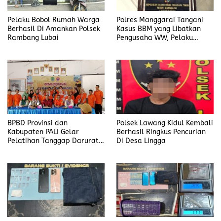
Pelaku Bobol Rumah Warga
Polres Manggarai Tangani
Berhasil Di Amankan Polsek
Kasus BBM yang Libatkan
Rambang Lubai
Pengusaha WW, Pelaku
Diancam Hukuman Penjara
Paling Lama 6 Tahun
BPBD Provinsi dan
Polsek Lawang Kidul Kembali
Kabupaten PALI Gelar
Berhasil Ringkus Pencurian
Pelatihan Tanggap Darurat
Di Desa Lingga
di Desa Modong