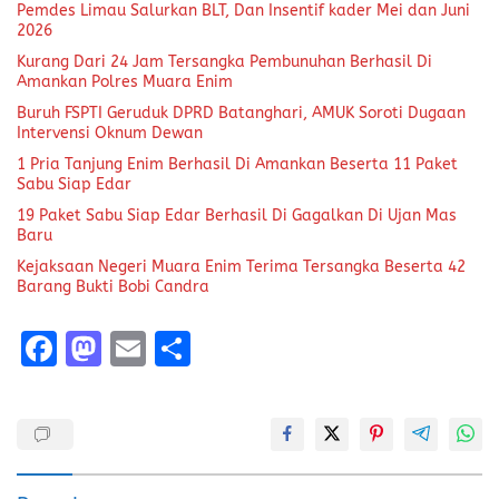
Pemdes Limau Salurkan BLT, Dan Insentif kader Mei dan Juni
2026
Kurang Dari 24 Jam Tersangka Pembunuhan Berhasil Di
Amankan Polres Muara Enim
Buruh FSPTI Geruduk DPRD Batanghari, AMUK Soroti Dugaan
Intervensi Oknum Dewan
1 Pria Tanjung Enim Berhasil Di Amankan Beserta 11 Paket
Sabu Siap Edar
19 Paket Sabu Siap Edar Berhasil Di Gagalkan Di Ujan Mas
Baru
Kejaksaan Negeri Muara Enim Terima Tersangka Beserta 42
Barang Bukti Bobi Candra
F
M
E
S
a
a
m
h
ce
st
ai
a
b
o
l
re
o
d