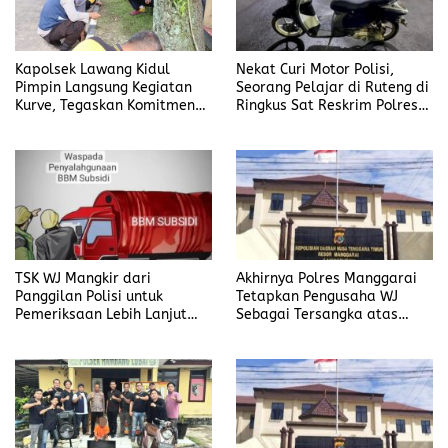
Kapolsek Lawang Kidul
Nekat Curi Motor Polisi,
Pimpin Langsung Kegiatan
Seorang Pelajar di Ruteng di
Kurve, Tegaskan Komitmen
Ringkus Sat Reskrim Polres
Disiplin Dan Kebersihan
Manggarai
Institusi
TSK WJ Mangkir dari
Akhirnya Polres Manggarai
Panggilan Polisi untuk
Tetapkan Pengusaha WJ
Pemeriksaan Lebih Lanjut
Sebagai Tersangka atas
Dalam Kasus
Kasus Dugaan
Penyalahgunaan BBM, Ada
Penyalahgunaan BBM
Apa?