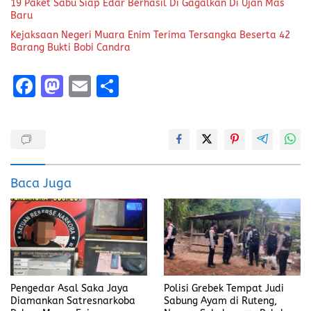
19 Paket Sabu Siap Edar Berhasil Di Gagalkan Di Ujan Mas
Baru
Kejaksaan Negeri Muara Enim Terima Tersangka Beserta 42
Barang Bukti Bobi Candra
F
M
E
S
a
a
m
h
ce
st
ai
a
b
o
l
re
o
d
Baca Juga
o
o
k
n
Pengedar Asal Saka Jaya
Polisi Grebek Tempat Judi
Diamankan Satresnarkoba
Sabung Ayam di Ruteng,