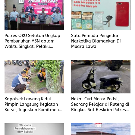
Polres OKU Selatan Ungkap
Satu Pemuda Pengedar
Pembunuhan ASN dalam
Narkotika Diamankan Di
Waktu Singkat, Pelaku
Muara Lawai
Kekasih Korban
Kapolsek Lawang Kidul
Nekat Curi Motor Polisi,
Pimpin Langsung Kegiatan
Seorang Pelajar di Ruteng di
Kurve, Tegaskan Komitmen
Ringkus Sat Reskrim Polres
Disiplin Dan Kebersihan
Manggarai
Institusi