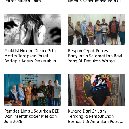
Polres Muara Enim
Namun Sebelumnya Pelaku
Judi Mengaku Menyetor ke
Polisi Tiap Minggu
Praktisi Hukum Desak Polres
Respon Cepat Polres
Matim Terapkan Pasal
Banyuasin Selamatkan Bayi
Berlapis Kasus Persetubuhan
Yang Di Temukan Warga
Anak Dibawah Umur di Kota
Komba
Pemdes Limau Salurkan BLT,
Kurang Dari 24 Jam
Dan Insentif kader Mei dan
Tersangka Pembunuhan
Juni 2026
Berhasil Di Amankan Polres
Muara Enim