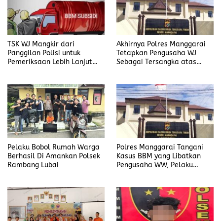
TSK WJ Mangkir dari
Akhirnya Polres Manggarai
Panggilan Polisi untuk
Tetapkan Pengusaha WJ
Pemeriksaan Lebih Lanjut
Sebagai Tersangka atas
Dalam Kasus
Kasus Dugaan
Penyalahgunaan BBM, Ada
Penyalahgunaan BBM
Apa?
Pelaku Bobol Rumah Warga
Polres Manggarai Tangani
Berhasil Di Amankan Polsek
Kasus BBM yang Libatkan
Rambang Lubai
Pengusaha WW, Pelaku
Diancam Hukuman Penjara
Paling Lama 6 Tahun