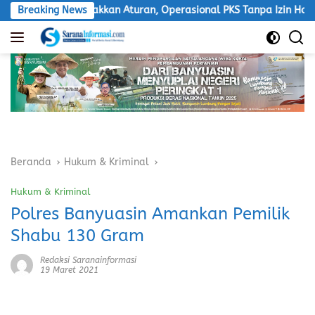
Langsung
P Tegakkan Aturan, Operasional PKS Tanpa Izin Harus Disanksi
Breaking News
ke
konten
Beranda
Hukum & Kriminal
Hukum & Kriminal
Polres Banyuasin Amankan Pemilik
Shabu 130 Gram
Redaksi Saranainformasi
19 Maret 2021