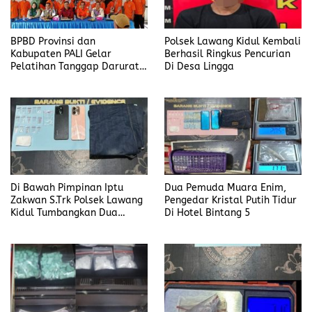
BPBD Provinsi dan
Polsek Lawang Kidul Kembali
Kabupaten PALI Gelar
Berhasil Ringkus Pencurian
Pelatihan Tanggap Darurat
Di Desa Lingga
di Desa Modong
Di Bawah Pimpinan Iptu
Dua Pemuda Muara Enim,
Zakwan S.Trk Polsek Lawang
Pengedar Kristal Putih Tidur
Kidul Tumbangkan Dua
Di Hotel Bintang 5
Pengedar Sabu