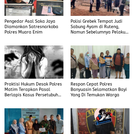
Pengedar Asal Saka Jaya
Polisi Grebek Tempat Judi
Diamankan Satresnarkoba
Sabung Ayam di Ruteng,
Polres Muara Enim
Namun Sebelumnya Pelaku
Judi Mengaku Menyetor ke
Polisi Tiap Minggu
Praktisi Hukum Desak Polres
Respon Cepat Polres
Matim Terapkan Pasal
Banyuasin Selamatkan Bayi
Berlapis Kasus Persetubuhan
Yang Di Temukan Warga
Anak Dibawah Umur di Kota
Komba