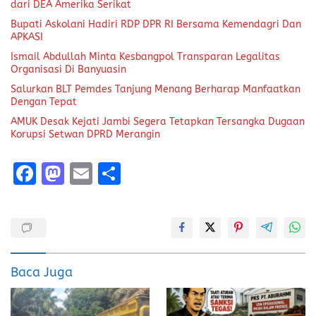
dari DEA Amerika Serikat
Bupati Askolani Hadiri RDP DPR RI Bersama Kemendagri Dan
APKASI
Ismail Abdullah Minta Kesbangpol Transparan Legalitas
Organisasi Di Banyuasin
Salurkan BLT Pemdes Tanjung Menang Berharap Manfaatkan
Dengan Tepat
AMUK Desak Kejati Jambi Segera Tetapkan Tersangka Dugaan
Korupsi Setwan DPRD Merangin
F
M
E
S
a
a
m
h
ce
st
ai
a
b
o
l
re
o
d
Baca Juga
o
o
k
n