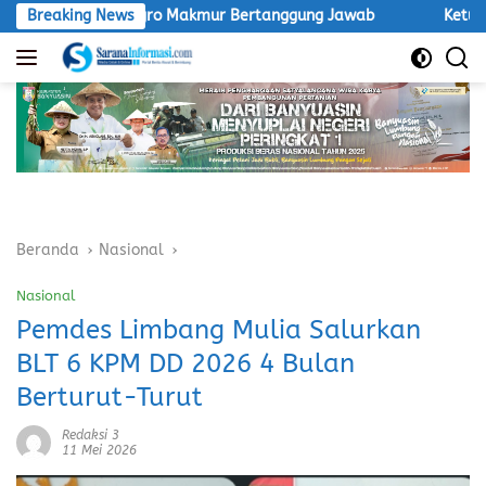
Langsung
Inti Agro Makmur Bertanggung Jawab
Breaking News
Ketua LSM Macan Des
ke
konten
Beranda
Nasional
Nasional
Pemdes Limbang Mulia Salurkan
BLT 6 KPM DD 2026 4 Bulan
Berturut-Turut
Redaksi 3
11 Mei 2026