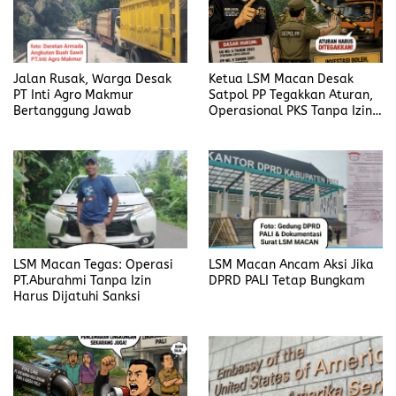
Jalan Rusak, Warga Desak
Ketua LSM Macan Desak
PT Inti Agro Makmur
Satpol PP Tegakkan Aturan,
Bertanggung Jawab
Operasional PKS Tanpa Izin
Harus Disanksi
LSM Macan Tegas: Operasi
LSM Macan Ancam Aksi Jika
PT.Aburahmi Tanpa Izin
DPRD PALI Tetap Bungkam
Harus Dijatuhi Sanksi