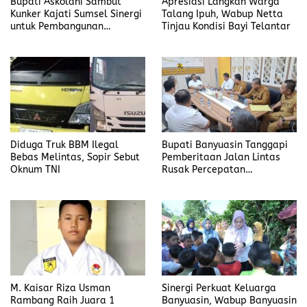
Bupati Askolani Sambut
Apresiasi Langkah Warga
Kunker Kajati Sumsel Sinergi
Talang Ipuh, Wabup Netta
untuk Pembangunan
Tinjau Kondisi Bayi Telantar
Banyuasin
Diduga Truk BBM Ilegal
Bupati Banyuasin Tanggapi
Bebas Melintas, Sopir Sebut
Pemberitaan Jalan Lintas
Oknum TNI
Rusak Percepatan
Penanganan
M. Kaisar Riza Usman
Sinergi Perkuat Keluarga
Rambang Raih Juara 1
Banyuasin, Wabup Banyuasin