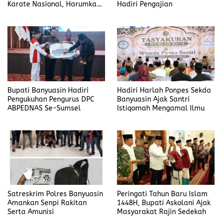
Karate Nasional, Harumkan
Hadiri Pengajian
Nama Prabumulih dan Desa
Lubuk Raman
Bupati Banyuasin Hadiri
Hadiri Harlah Ponpes Sekda
Pengukuhan Pengurus DPC
Banyuasin Ajak Santri
ABPEDNAS Se-Sumsel
Istiqomah Mengamal Ilmu
Satreskrim Polres Banyuasin
Peringati Tahun Baru Islam
Amankan Senpi Rakitan
1448H, Bupati Askolani Ajak
Serta Amunisi
Masyarakat Rajin Sedekah