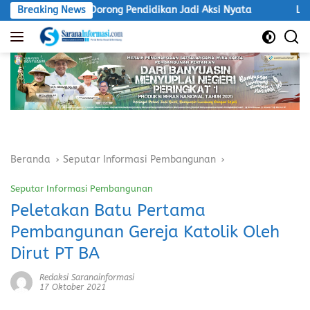
Langsung
GSD Unsri, Dorong Pendidikan Jadi Aksi Nyata
Breaking News
LSM Macan 
ke
konten
Beranda
Seputar Informasi Pembangunan
Seputar Informasi Pembangunan
Peletakan Batu Pertama
Pembangunan Gereja Katolik Oleh
Dirut PT BA
Redaksi Saranainformasi
17 Oktober 2021