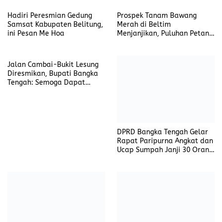
Nasik
Hadiri Peresmian Gedung
Prospek Tanam Bawang
Samsat Kabupaten Belitung,
Merah di Beltim
ini Pesan Me Hoa
Menjanjikan, Puluhan Petani
dan Penyuluh Pertanian Ikuti
Sekolah Lapang
Jalan Cambai-Bukit Lesung
DPRD Bangka Tengah Gelar
Diresmikan, Bupati Bangka
Rapat Paripurna Angkat dan
Tengah: Semoga Dapat
Ucap Sumpah Janji 30 Orang
Berikan Kemudahan bagi
Anggota DPRD Masa Jabatan
Masyarakat untuk Aktivitas
2024-2029
EGM PT AP II H AS
Camat Tanah Abang Hadir di
Hanandjoeddin Bersama SM
Paripurna dan Peresmian
Citilink dan Insan Pers
Gedung DPRD
Belitung Gelar Coffee
Morning Santai Jalin
Sinergitas