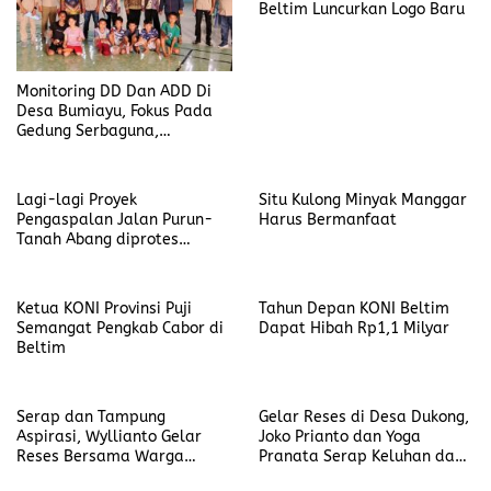
Beltim Luncurkan Logo Baru
Monitoring DD Dan ADD Di
Desa Bumiayu, Fokus Pada
Gedung Serbaguna,
Drainase, Dan Jalan Setapak
Lagi-lagi Proyek
Situ Kulong Minyak Manggar
Pengaspalan Jalan Purun-
Harus Bermanfaat
Tanah Abang diprotes
Masyarakat
Ketua KONI Provinsi Puji
Tahun Depan KONI Beltim
Semangat Pengkab Cabor di
Dapat Hibah Rp1,1 Milyar
Beltim
Serap dan Tampung
Gelar Reses di Desa Dukong,
Aspirasi, Wyllianto Gelar
Joko Prianto dan Yoga
Reses Bersama Warga
Pranata Serap Keluhan dan
Masyarakat Desa Selat
Masukan Warga Masyarakat