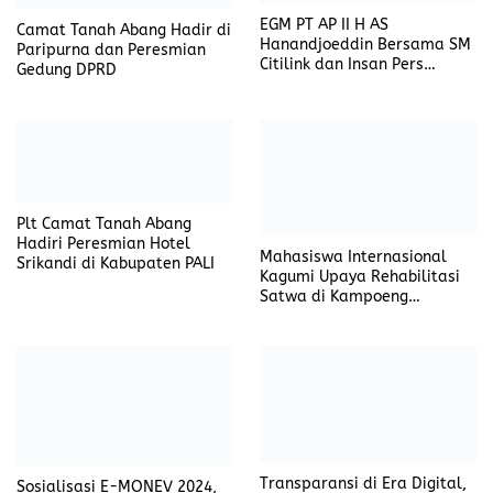
Plt Camat Tanah Abang
Hadiri Peresmian Hotel
Mahasiswa Internasional
Srikandi di Kabupaten PALI
Kagumi Upaya Rehabilitasi
Satwa di Kampoeng
Reklamasi PT Timah
Transparansi di Era Digital,
Sosialisasi E-MONEV 2024,
E-Monev KIP 2024 Bangun
Langkah Inovatif KI Babel
Kepercayaan Publik di
untuk Peningkatan
Bangka Belitung
Transparansi Badan Publik