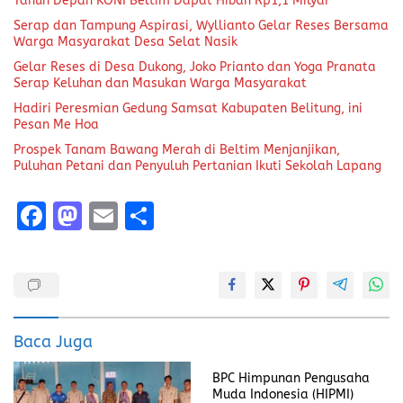
Tahun Depan KONI Beltim Dapat Hibah Rp1,1 Milyar
Serap dan Tampung Aspirasi, Wyllianto Gelar Reses Bersama
Warga Masyarakat Desa Selat Nasik
Gelar Reses di Desa Dukong, Joko Prianto dan Yoga Pranata
Serap Keluhan dan Masukan Warga Masyarakat
Hadiri Peresmian Gedung Samsat Kabupaten Belitung, ini
Pesan Me Hoa
Prospek Tanam Bawang Merah di Beltim Menjanjikan,
Puluhan Petani dan Penyuluh Pertanian Ikuti Sekolah Lapang
F
M
E
S
a
a
m
h
ce
st
ai
a
b
o
l
re
o
d
Baca Juga
o
o
BPC Himpunan Pengusaha
k
n
Muda Indonesia (HIPMI)