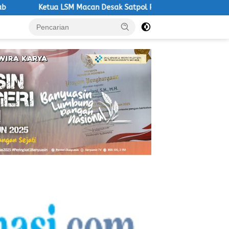
Macan Desak Satpol PP Tegakkan Aturan, Operasional PKS Tanpa Iz