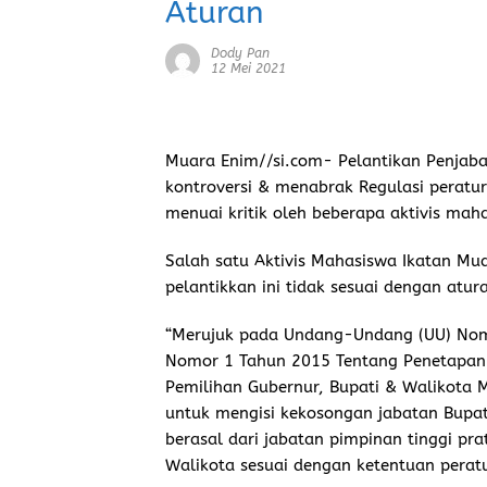
Aturan
Dody Pan
12 Mei 2021
Muara Enim//si.com-
Pelantikan Penjaba
kontroversi & menabrak Regulasi peratu
menuai kritik oleh beberapa aktivis mah
Salah satu Aktivis Mahasiswa Ikatan Mu
pelantikkan ini tidak sesuai dengan atur
“Merujuk pada Undang-Undang (UU) Nom
Nomor 1 Tahun 2015 Tentang Penetapan 
Pemilihan Gubernur, Bupati & Walikota M
untuk mengisi kekosongan jabatan Bupat
berasal dari jabatan pimpinan tinggi p
Walikota sesuai dengan ketentuan pera