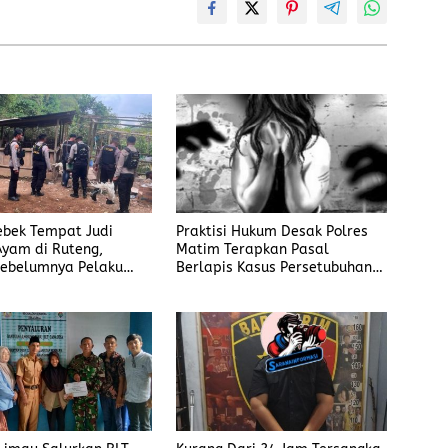
rebek Tempat Judi
Praktisi Hukum Desak Polres
yam di Ruteng,
Matim Terapkan Pasal
ebelumnya Pelaku
Berlapis Kasus Persetubuhan
gaku Menyetor ke
Anak Dibawah Umur di Kota
iap Minggu
Komba