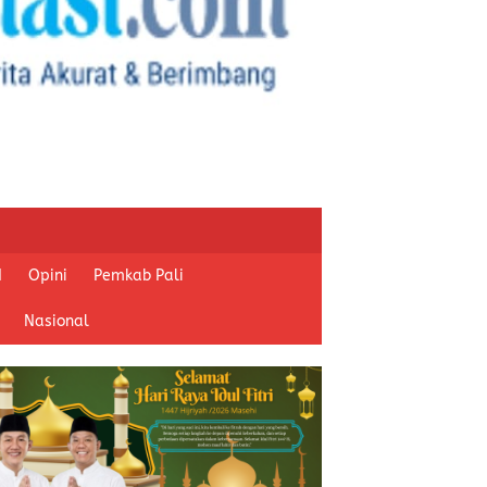
I
Opini
Pemkab Pali
Nasional