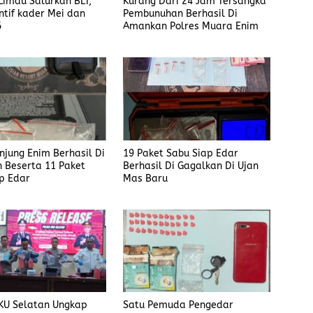
imau Salurkan BLT,
Kurang Dari 24 Jam Tersangka
ntif kader Mei dan
Pembunuhan Berhasil Di
6
Amankan Polres Muara Enim
anjung Enim Berhasil Di
19 Paket Sabu Siap Edar
 Beserta 11 Paket
Berhasil Di Gagalkan Di Ujan
p Edar
Mas Baru
KU Selatan Ungkap
Satu Pemuda Pengedar