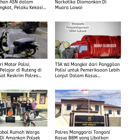
han ASN dalam
Narkotika Diamankan Di
ngkat, Pelaku Kekasih
Muara Lawai
i Motor Polisi,
TSK WJ Mangkir dari Panggilan
Pelajar di Ruteng di
Polisi untuk Pemeriksaan Lebih
Sat Reskrim Polres
Lanjut Dalam Kasus
ai
Penyalahgunaan BBM, Ada
Apa?
Bobol Rumah Warga
Polres Manggarai Tangani
 Di Amankan Polsek
Kasus BBM yang Libatkan