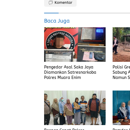
Komentar
b
o
l
re
o
d
Baca Juga
o
o
k
n
Pengedar Asal Saka Jaya
Polisi G
Diamankan Satresnarkoba
Sabung A
Polres Muara Enim
Namun S
Judi Men
Polisi T