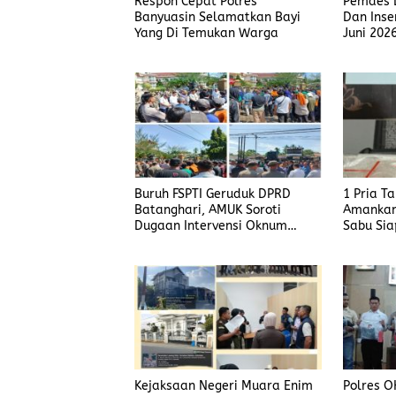
Respon Cepat Polres
Pemdes L
Banyuasin Selamatkan Bayi
Dan Inse
Yang Di Temukan Warga
Juni 202
Buruh FSPTI Geruduk DPRD
1 Pria T
Batanghari, AMUK Soroti
Amankan
Dugaan Intervensi Oknum
Sabu Sia
Dewan
Kejaksaan Negeri Muara Enim
Polres O