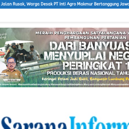
esak PT Inti Agro Makmur Bertanggung Jawab
Ketua LSM 