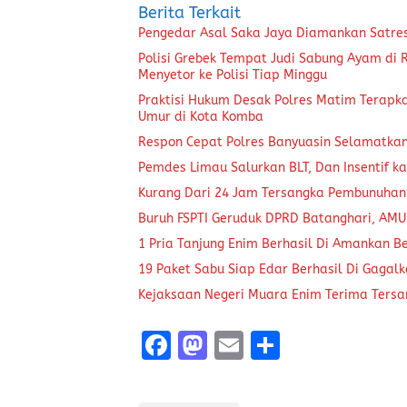
Berita Terkait
Pengedar Asal Saka Jaya Diamankan Satre
Polisi Grebek Tempat Judi Sabung Ayam di
Menyetor ke Polisi Tiap Minggu
Praktisi Hukum Desak Polres Matim Terapk
Umur di Kota Komba
Respon Cepat Polres Banyuasin Selamatka
Pemdes Limau Salurkan BLT, Dan Insentif ka
Kurang Dari 24 Jam Tersangka Pembunuhan
Buruh FSPTI Geruduk DPRD Batanghari, AMU
1 Pria Tanjung Enim Berhasil Di Amankan B
19 Paket Sabu Siap Edar Berhasil Di Gagal
Kejaksaan Negeri Muara Enim Terima Tersa
F
M
E
S
a
a
m
h
ce
st
ai
a