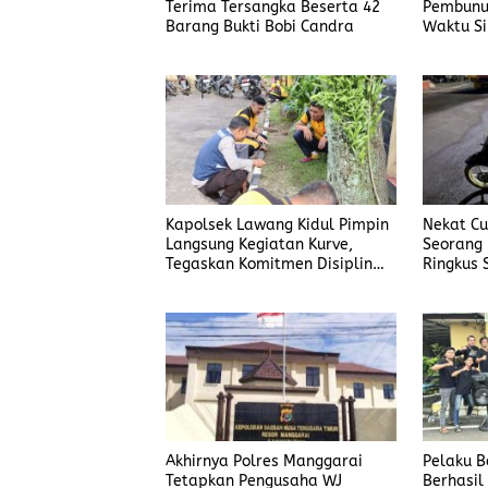
Terima Tersangka Beserta 42
Pembunu
Barang Bukti Bobi Candra
Waktu Si
Korban
Kapolsek Lawang Kidul Pimpin
Nekat Cur
Langsung Kegiatan Kurve,
Seorang 
Tegaskan Komitmen Disiplin
Ringkus 
Dan Kebersihan Institusi
Manggar
Akhirnya Polres Manggarai
Pelaku 
Tetapkan Pengusaha WJ
Berhasil