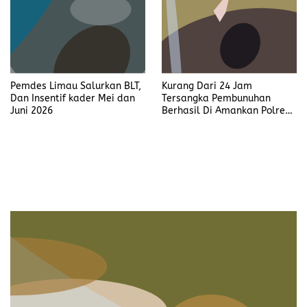
Pemdes Limau Salurkan BLT,
Kurang Dari 24 Jam
Dan Insentif kader Mei dan
Tersangka Pembunuhan
Juni 2026
Berhasil Di Amankan Polres
Muara Enim