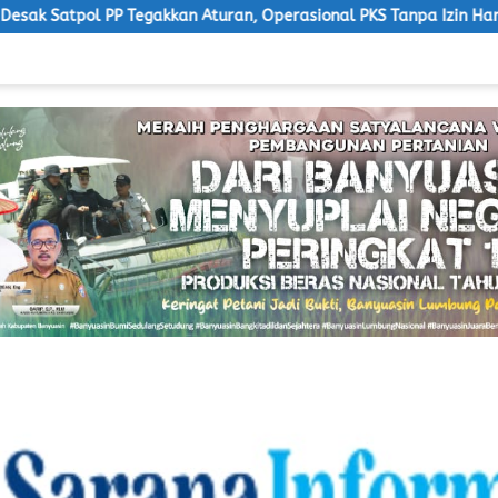
an Aturan, Operasional PKS Tanpa Izin Harus Disanksi
LS