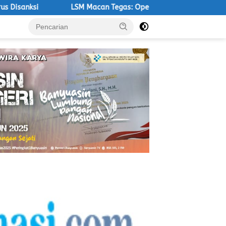
M Macan Tegas: Operasi PT.Aburahmi Tanpa Izin Harus Dijatuhi Sa