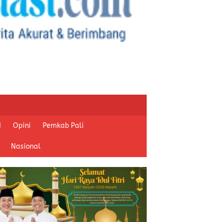
I
Opini
Pemkab Pali
Nasional