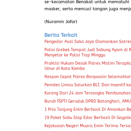
se-kecamatan Benakat untuk mematuhi 
masker, serta mencuci tangan juga menj
(Nuramin Jafar)
Berita Terkait
Pengedar Asal Saka Jaya Diamankan Satre
Polisi Grebek Tempat Judi Sabung Ayam di
Menyetor ke Polisi Tiap Minggu
Praktisi Hukum Desak Polres Matim Terapk
Umur di Kota Komba
Respon Cepat Polres Banyuasin Selamatka
Pemdes Limau Salurkan BLT, Dan Insentif ka
Kurang Dari 24 Jam Tersangka Pembunuhan
Buruh FSPTI Geruduk DPRD Batanghari, AMU
1 Pria Tanjung Enim Berhasil Di Amankan B
19 Paket Sabu Siap Edar Berhasil Di Gagal
Kejaksaan Negeri Muara Enim Terima Tersa