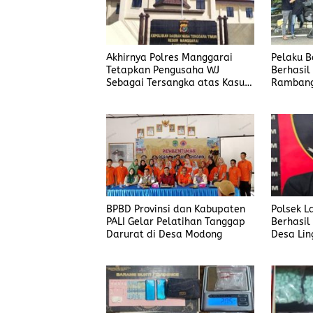
Akhirnya Polres Manggarai
Pelaku 
Tetapkan Pengusaha WJ
Berhasil
Sebagai Tersangka atas Kasus
Rambang
Dugaan Penyalahgunaan BBM
BPBD Provinsi dan Kabupaten
Polsek L
PALI Gelar Pelatihan Tanggap
Berhasil
Darurat di Desa Modong
Desa Lin