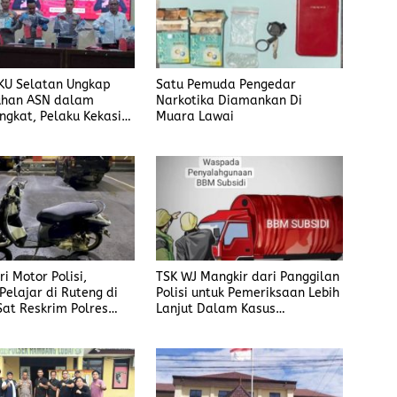
KU Selatan Ungkap
Satu Pemuda Pengedar
han ASN dalam
Narkotika Diamankan Di
ngkat, Pelaku Kekasih
Muara Lawai
i Motor Polisi,
TSK WJ Mangkir dari Panggilan
Pelajar di Ruteng di
Polisi untuk Pemeriksaan Lebih
Sat Reskrim Polres
Lanjut Dalam Kasus
ai
Penyalahgunaan BBM, Ada
Apa?