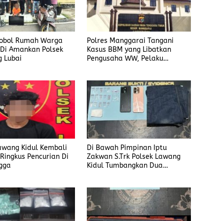
Bobol Rumah Warga
Polres Manggarai Tangani
 Di Amankan Polsek
Kasus BBM yang Libatkan
 Lubai
Pengusaha WW, Pelaku
Diancam Hukuman Penjara
Paling Lama 6 Tahun
awang Kidul Kembali
Di Bawah Pimpinan Iptu
 Ringkus Pencurian Di
Zakwan S.Trk Polsek Lawang
gga
Kidul Tumbangkan Dua
Pengedar Sabu