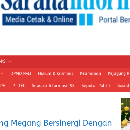
KSI
DPMD PALI
Hukum & Kriminal
Keamanan
Kejagung R
APH
PT TEL
Seputar Informasi PJS
Seputar Politik
Sosial
ng Megang Bersinergi Dengan