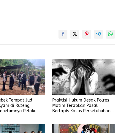
rebek Tempat Judi
Praktisi Hukum Desak Polres
yam di Ruteng,
Matim Terapkan Pasal
ebelumnya Pelaku
Berlapis Kasus Persetubuhan
gaku Menyetor ke
Anak Dibawah Umur di Kota
iap Minggu
Komba