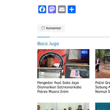
F
M
E
S
a
a
m
h
ce
st
ai
a
Komentar
b
o
l
re
o
d
Baca Juga
o
o
k
n
Pengedar Asal Saka Jaya
Polisi G
Diamankan Satresnarkoba
Sabung A
Polres Muara Enim
Namun S
Judi Men
Polisi T