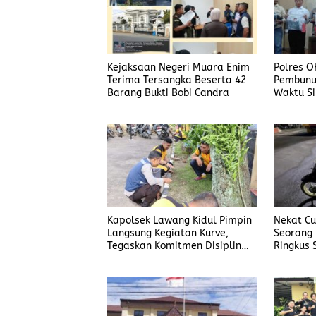
Kejaksaan Negeri Muara Enim
Polres O
Terima Tersangka Beserta 42
Pembunu
Barang Bukti Bobi Candra
Waktu Si
Korban
Kapolsek Lawang Kidul Pimpin
Nekat Cur
Langsung Kegiatan Kurve,
Seorang 
Tegaskan Komitmen Disiplin
Ringkus 
Dan Kebersihan Institusi
Manggar