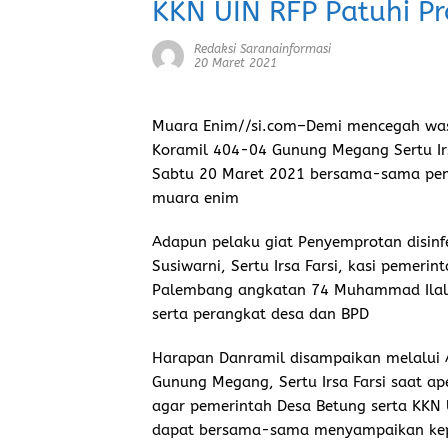
KKN UIN RFP Patuhi P
Redaksi Saranainformasi
20 Maret 2021
Muara Enim//si.com–
Demi mencegah was
Koramil 404-04 Gunung Megang Sertu Ir
Sabtu 20 Maret 2021 bersama-sama pem
muara enim
Adapun pelaku giat Penyemprotan disinf
Susiwarni, Sertu Irsa Farsi, kasi pemer
Palembang angkatan 74 Muhammad Ilal 
serta perangkat desa dan BPD
Harapan Danramil disampaikan melalui 
Gunung Megang, Sertu Irsa Farsi saat ap
agar pemerintah Desa Betung serta KKN
dapat bersama-sama menyampaikan kep