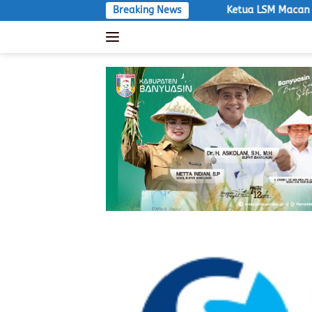
Langsung
rtanggung Jawab
Breaking News
Ketua LSM Macan Desak Satpol PP Tegakk
ke
konten