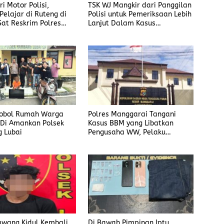
i Motor Polisi,
TSK WJ Mangkir dari Panggilan
Pelajar di Ruteng di
Polisi untuk Pemeriksaan Lebih
Sat Reskrim Polres
Lanjut Dalam Kasus
ai
Penyalahgunaan BBM, Ada
Apa?
Bobol Rumah Warga
Polres Manggarai Tangani
 Di Amankan Polsek
Kasus BBM yang Libatkan
 Lubai
Pengusaha WW, Pelaku
Diancam Hukuman Penjara
Paling Lama 6 Tahun
awang Kidul Kembali
Di Bawah Pimpinan Iptu