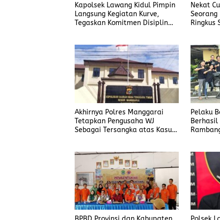
Kapolsek Lawang Kidul Pimpin
Nekat Cur
Langsung Kegiatan Kurve,
Seorang 
Tegaskan Komitmen Disiplin
Ringkus 
Dan Kebersihan Institusi
Manggar
Akhirnya Polres Manggarai
Pelaku 
Tetapkan Pengusaha WJ
Berhasil
Sebagai Tersangka atas Kasus
Rambang
Dugaan Penyalahgunaan BBM
BPBD Provinsi dan Kabupaten
Polsek L