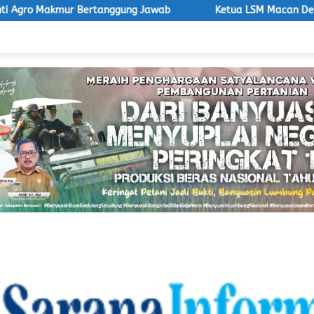
anggung Jawab
Ketua LSM Macan Desak Satpol PP Tegakkan