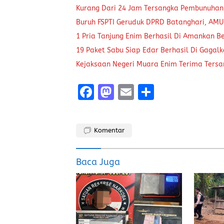
Kurang Dari 24 Jam Tersangka Pembunuhan
Buruh FSPTI Geruduk DPRD Batanghari, AMU
1 Pria Tanjung Enim Berhasil Di Amankan B
19 Paket Sabu Siap Edar Berhasil Di Gagal
Kejaksaan Negeri Muara Enim Terima Tersa
F
M
E
S
a
a
m
h
ce
st
ai
a
Komentar
b
o
l
re
o
d
Baca Juga
o
o
k
n