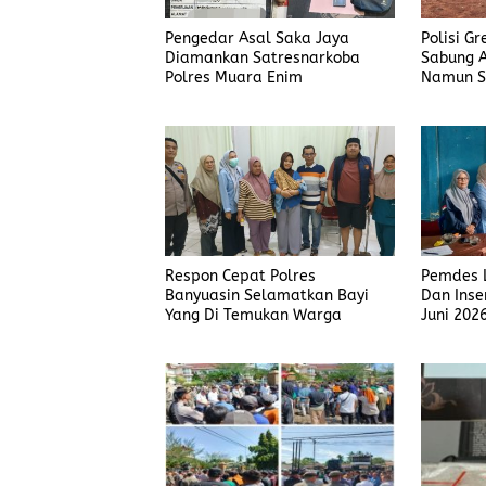
Pengedar Asal Saka Jaya
Polisi G
Diamankan Satresnarkoba
Sabung A
Polres Muara Enim
Namun S
Judi Men
Polisi T
Respon Cepat Polres
Pemdes L
Banyuasin Selamatkan Bayi
Dan Inse
Yang Di Temukan Warga
Juni 202