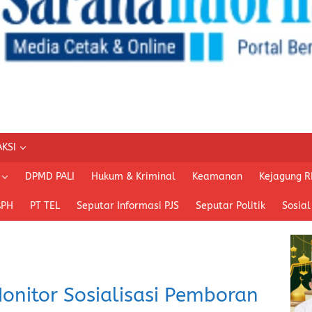
KSI
DPMD PALI
Hukum & Kriminal
Keamanan
Kejagung R
APH
PT TEL
Seputar Informasi PJS
Seputar Politik
Sosial
nitor Sosialisasi Pemboran