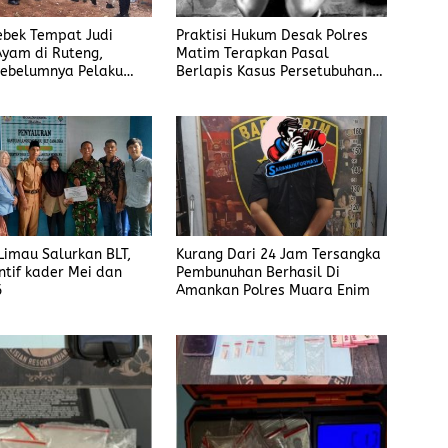
rebek Tempat Judi
Praktisi Hukum Desak Polres
yam di Ruteng,
Matim Terapkan Pasal
ebelumnya Pelaku
Berlapis Kasus Persetubuhan
gaku Menyetor ke
Anak Dibawah Umur di Kota
iap Minggu
Komba
imau Salurkan BLT,
Kurang Dari 24 Jam Tersangka
ntif kader Mei dan
Pembunuhan Berhasil Di
6
Amankan Polres Muara Enim