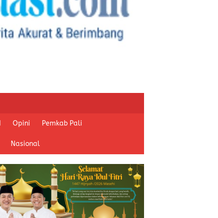
I
Opini
Pemkab Pali
Nasional