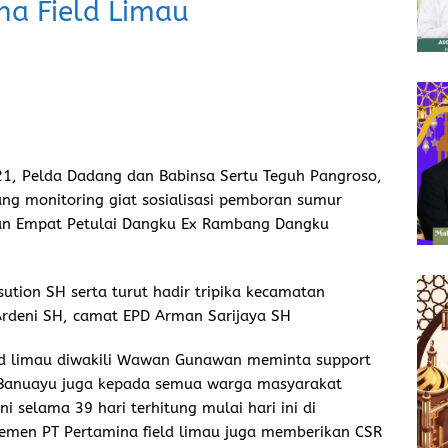
na Field Limau
1, Pelda Dadang dan Babinsa Sertu Teguh Pangroso,
g monitoring giat sosialisasi pemboran sumur
an Empat Petulai Dangku Ex Rambang Dangku
tion SH serta turut hadir tripika kecamatan
rdeni SH, camat EPD Arman Sarijaya SH
ld limau diwakili Wawan Gunawan meminta support
Banuayu juga kepada semua warga masyarakat
i selama 39 hari terhitung mulai hari ini di
men PT Pertamina field limau juga memberikan CSR