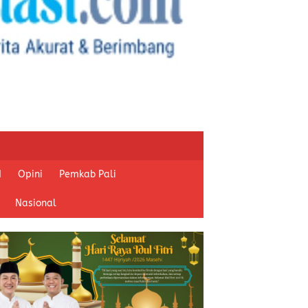
I
Opini
Pemkab Pali
Nasional