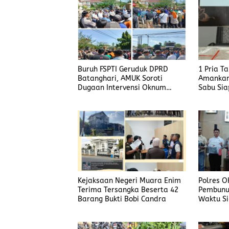
Buruh FSPTI Geruduk DPRD
1 Pria T
Batanghari, AMUK Soroti
Amankan
Dugaan Intervensi Oknum
Sabu Sia
Dewan
Kejaksaan Negeri Muara Enim
Polres O
Terima Tersangka Beserta 42
Pembunu
Barang Bukti Bobi Candra
Waktu Si
Korban