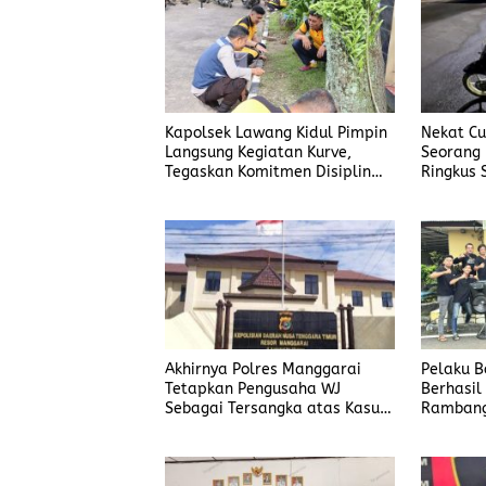
Kapolsek Lawang Kidul Pimpin
Nekat Cur
Langsung Kegiatan Kurve,
Seorang 
Tegaskan Komitmen Disiplin
Ringkus 
Dan Kebersihan Institusi
Manggar
Akhirnya Polres Manggarai
Pelaku 
Tetapkan Pengusaha WJ
Berhasil
Sebagai Tersangka atas Kasus
Rambang
Dugaan Penyalahgunaan BBM