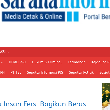
KSI
DPMD PALI
Hukum & Kriminal
Keamanan
Kejagung R
APH
PT TEL
Seputar Informasi PJS
Seputar Politik
Sosial
a Insan Fers Bagikan Beras