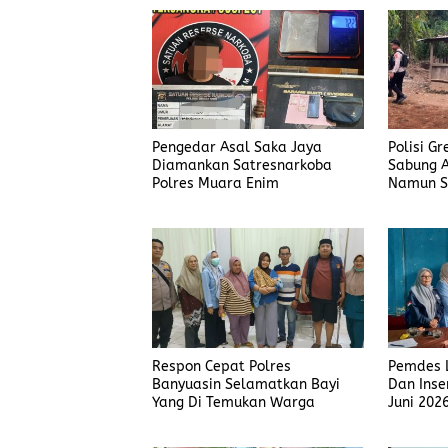
o
o
k
n
Pengedar Asal Saka Jaya
Polisi G
Diamankan Satresnarkoba
Sabung A
Polres Muara Enim
Namun S
Judi Men
Polisi T
Respon Cepat Polres
Pemdes L
Banyuasin Selamatkan Bayi
Dan Inse
Yang Di Temukan Warga
Juni 202