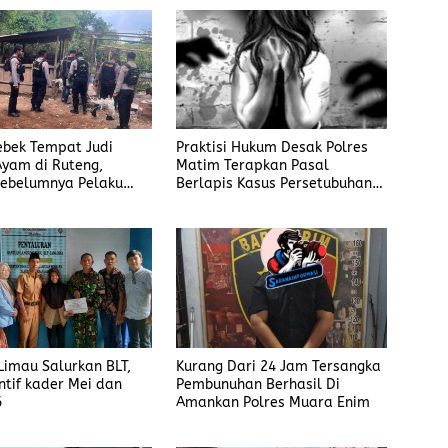
rebek Tempat Judi
Praktisi Hukum Desak Polres
yam di Ruteng,
Matim Terapkan Pasal
ebelumnya Pelaku
Berlapis Kasus Persetubuhan
gaku Menyetor ke
Anak Dibawah Umur di Kota
iap Minggu
Komba
imau Salurkan BLT,
Kurang Dari 24 Jam Tersangka
ntif kader Mei dan
Pembunuhan Berhasil Di
6
Amankan Polres Muara Enim