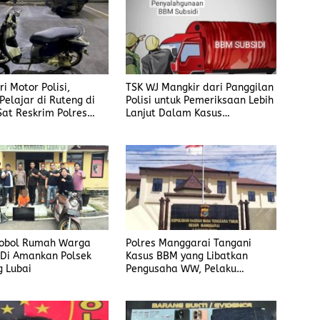
i Motor Polisi,
TSK WJ Mangkir dari Panggilan
Pelajar di Ruteng di
Polisi untuk Pemeriksaan Lebih
Sat Reskrim Polres
Lanjut Dalam Kasus
ai
Penyalahgunaan BBM, Ada
Apa?
Bobol Rumah Warga
Polres Manggarai Tangani
 Di Amankan Polsek
Kasus BBM yang Libatkan
 Lubai
Pengusaha WW, Pelaku
Diancam Hukuman Penjara
Paling Lama 6 Tahun