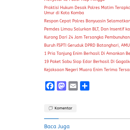
Praktisi Hukum Desak Polres Matim Terapk
Umur di Kota Komba
Respon Cepat Polres Banyuasin Selamatka
Pemdes Limau Salurkan BLT, Dan Insentif ka
Kurang Dari 24 Jam Tersangka Pembunuhan
Buruh FSPTI Geruduk DPRD Batanghari, AMU
1 Pria Tanjung Enim Berhasil Di Amankan B
19 Paket Sabu Siap Edar Berhasil Di Gagal
Kejaksaan Negeri Muara Enim Terima Tersa
F
M
E
S
a
a
m
h
ce
st
ai
a
Komentar
b
o
l
re
o
d
Baca Juga