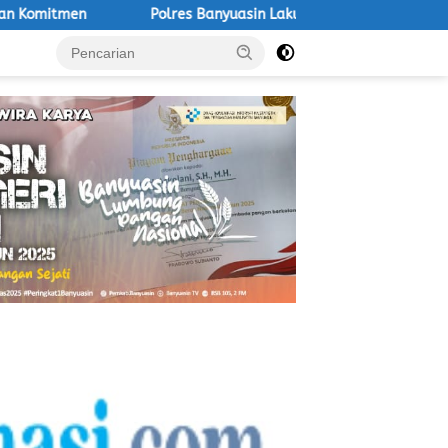
lres Banyuasin Lakukan Pengaturan Lalu Lintas Pintu Tol Pulau R