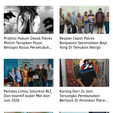
Polisi Tiap Minggu
Praktisi Hukum Desak Polres
Respon Cepat Polres
Matim Terapkan Pasal
Banyuasin Selamatkan Bayi
Berlapis Kasus Persetubuhan
Yang Di Temukan Warga
Anak Dibawah Umur di Kota
Komba
Pemdes Limau Salurkan BLT,
Kurang Dari 24 Jam
Dan Insentif kader Mei dan
Tersangka Pembunuhan
Juni 2026
Berhasil Di Amankan Polres
Muara Enim