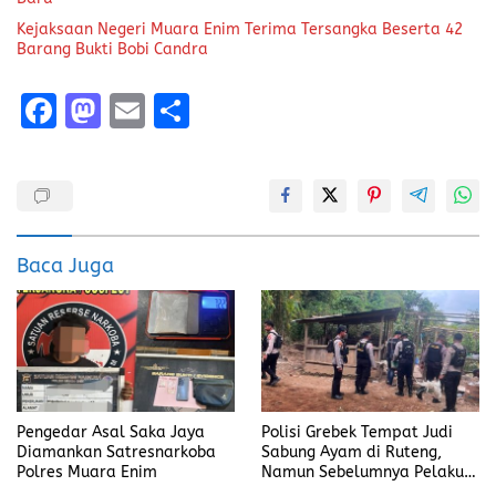
Kejaksaan Negeri Muara Enim Terima Tersangka Beserta 42
Barang Bukti Bobi Candra
F
M
E
S
a
a
m
h
ce
st
ai
a
b
o
l
re
o
d
Baca Juga
o
o
k
n
Pengedar Asal Saka Jaya
Polisi Grebek Tempat Judi
Diamankan Satresnarkoba
Sabung Ayam di Ruteng,
Polres Muara Enim
Namun Sebelumnya Pelaku
Judi Mengaku Menyetor ke