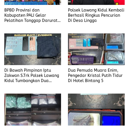
BPBD Provinsi dan
Polsek Lawang Kidul Kembali
Kabupaten PALI Gelar
Berhasil Ringkus Pencurian
Pelatihan Tanggap Darurat
Di Desa Lingga
di Desa Modong
Di Bawah Pimpinan Iptu
Dua Pemuda Muara Enim,
Zakwan S.Trk Polsek Lawang
Pengedar Kristal Putih Tidur
Kidul Tumbangkan Dua
Di Hotel Bintang 5
Pengedar Sabu