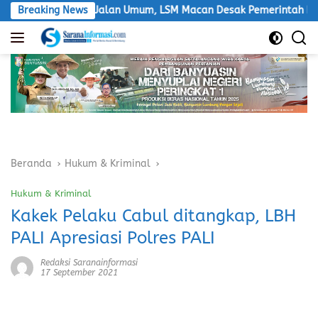
Langsung
h Lintasi Jalan Umum, LSM Macan Desak Pemerintah Bertindak
Breaking News
ke
konten
Beranda
Hukum & Kriminal
Hukum & Kriminal
Kakek Pelaku Cabul ditangkap, LBH
PALI Apresiasi Polres PALI
Redaksi Saranainformasi
17 September 2021