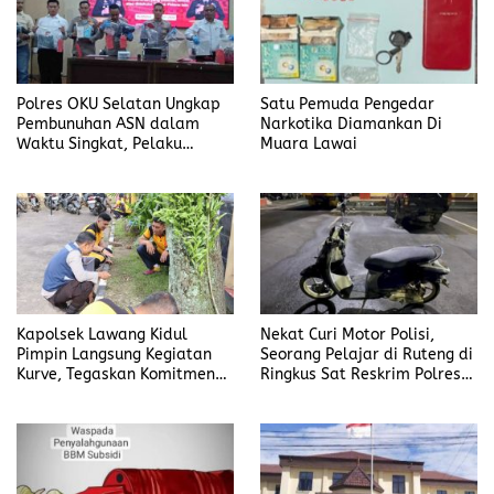
Polres OKU Selatan Ungkap
Satu Pemuda Pengedar
Pembunuhan ASN dalam
Narkotika Diamankan Di
Waktu Singkat, Pelaku
Muara Lawai
Kekasih Korban
Kapolsek Lawang Kidul
Nekat Curi Motor Polisi,
Pimpin Langsung Kegiatan
Seorang Pelajar di Ruteng di
Kurve, Tegaskan Komitmen
Ringkus Sat Reskrim Polres
Disiplin Dan Kebersihan
Manggarai
Institusi