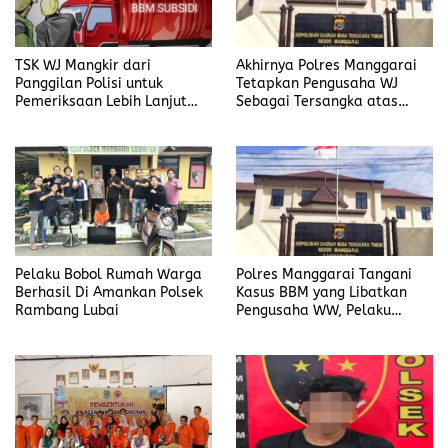
TSK WJ Mangkir dari
Akhirnya Polres Manggarai
Panggilan Polisi untuk
Tetapkan Pengusaha WJ
Pemeriksaan Lebih Lanjut
Sebagai Tersangka atas
Dalam Kasus
Kasus Dugaan
Penyalahgunaan BBM, Ada
Penyalahgunaan BBM
Apa?
Pelaku Bobol Rumah Warga
Polres Manggarai Tangani
Berhasil Di Amankan Polsek
Kasus BBM yang Libatkan
Rambang Lubai
Pengusaha WW, Pelaku
Diancam Hukuman Penjara
Paling Lama 6 Tahun