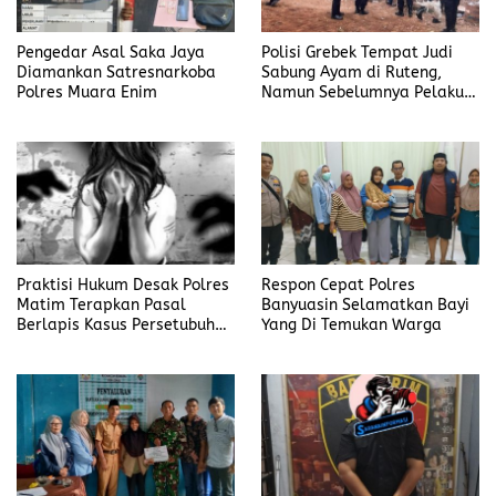
Pengedar Asal Saka Jaya
Polisi Grebek Tempat Judi
Diamankan Satresnarkoba
Sabung Ayam di Ruteng,
Polres Muara Enim
Namun Sebelumnya Pelaku
Judi Mengaku Menyetor ke
Polisi Tiap Minggu
Praktisi Hukum Desak Polres
Respon Cepat Polres
Matim Terapkan Pasal
Banyuasin Selamatkan Bayi
Berlapis Kasus Persetubuhan
Yang Di Temukan Warga
Anak Dibawah Umur di Kota
Komba