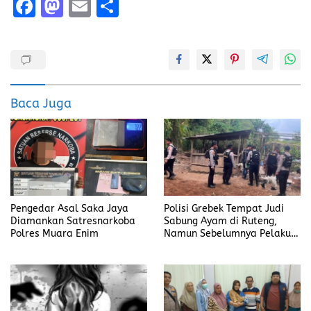
F
M
E
S
a
a
m
h
ce
st
ai
a
b
o
l
re
o
d
Baca Juga
o
o
k
n
Pengedar Asal Saka Jaya
Polisi Grebek Tempat Judi
Diamankan Satresnarkoba
Sabung Ayam di Ruteng,
Polres Muara Enim
Namun Sebelumnya Pelaku
Judi Mengaku Menyetor ke
Polisi Tiap Minggu