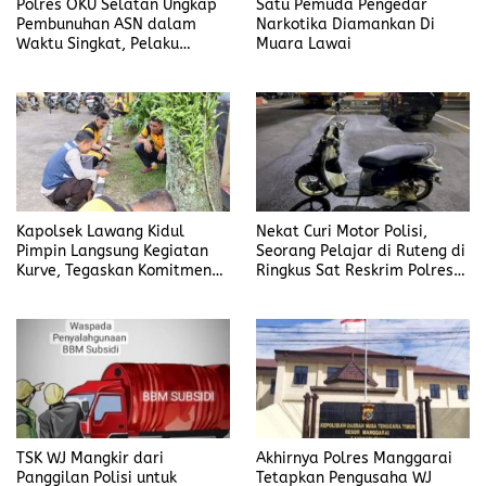
Polres OKU Selatan Ungkap
Satu Pemuda Pengedar
Pembunuhan ASN dalam
Narkotika Diamankan Di
Waktu Singkat, Pelaku
Muara Lawai
Kekasih Korban
Kapolsek Lawang Kidul
Nekat Curi Motor Polisi,
Pimpin Langsung Kegiatan
Seorang Pelajar di Ruteng di
Kurve, Tegaskan Komitmen
Ringkus Sat Reskrim Polres
Disiplin Dan Kebersihan
Manggarai
Institusi
TSK WJ Mangkir dari
Akhirnya Polres Manggarai
Panggilan Polisi untuk
Tetapkan Pengusaha WJ