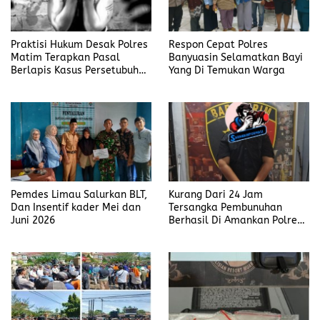
Praktisi Hukum Desak Polres
Respon Cepat Polres
Matim Terapkan Pasal
Banyuasin Selamatkan Bayi
Berlapis Kasus Persetubuhan
Yang Di Temukan Warga
Anak Dibawah Umur di Kota
Komba
Pemdes Limau Salurkan BLT,
Kurang Dari 24 Jam
Dan Insentif kader Mei dan
Tersangka Pembunuhan
Juni 2026
Berhasil Di Amankan Polres
Muara Enim