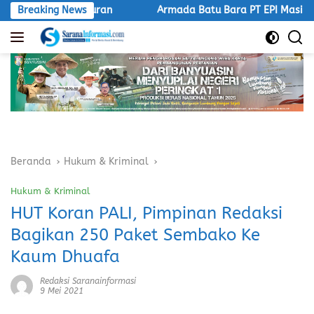
Langsung
k Taat Aturan
Breaking News
Armada Batu Bara PT EPI Masih Lintasi J
ke
konten
Beranda
Hukum & Kriminal
Hukum & Kriminal
HUT Koran PALI, Pimpinan Redaksi
Bagikan 250 Paket Sembako Ke
Kaum Dhuafa
Redaksi Saranainformasi
9 Mei 2021