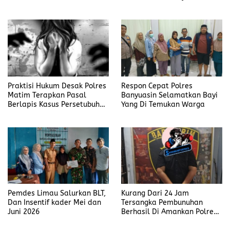
Judi Mengaku Menyetor ke
Polisi Tiap Minggu
Praktisi Hukum Desak Polres
Respon Cepat Polres
Matim Terapkan Pasal
Banyuasin Selamatkan Bayi
Berlapis Kasus Persetubuhan
Yang Di Temukan Warga
Anak Dibawah Umur di Kota
Komba
Pemdes Limau Salurkan BLT,
Kurang Dari 24 Jam
Dan Insentif kader Mei dan
Tersangka Pembunuhan
Juni 2026
Berhasil Di Amankan Polres
Muara Enim