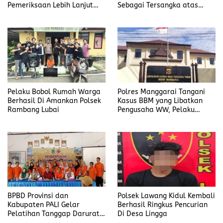
Pemeriksaan Lebih Lanjut
Sebagai Tersangka atas
Dalam Kasus
Kasus Dugaan
Penyalahgunaan BBM, Ada
Penyalahgunaan BBM
Apa?
Pelaku Bobol Rumah Warga
Polres Manggarai Tangani
Berhasil Di Amankan Polsek
Kasus BBM yang Libatkan
Rambang Lubai
Pengusaha WW, Pelaku
Diancam Hukuman Penjara
Paling Lama 6 Tahun
BPBD Provinsi dan
Polsek Lawang Kidul Kembali
Kabupaten PALI Gelar
Berhasil Ringkus Pencurian
Pelatihan Tanggap Darurat
Di Desa Lingga
di Desa Modong