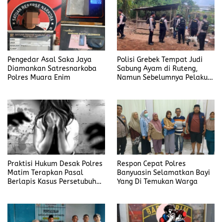
Pengedar Asal Saka Jaya
Polisi Grebek Tempat Judi
Diamankan Satresnarkoba
Sabung Ayam di Ruteng,
Polres Muara Enim
Namun Sebelumnya Pelaku
Judi Mengaku Menyetor ke
Polisi Tiap Minggu
Praktisi Hukum Desak Polres
Respon Cepat Polres
Matim Terapkan Pasal
Banyuasin Selamatkan Bayi
Berlapis Kasus Persetubuhan
Yang Di Temukan Warga
Anak Dibawah Umur di Kota
Komba