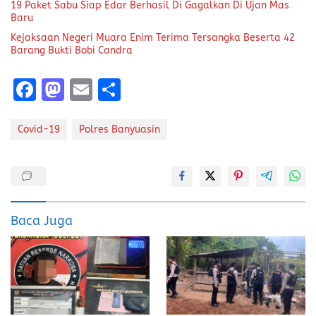
19 Paket Sabu Siap Edar Berhasil Di Gagalkan Di Ujan Mas
Baru
Kejaksaan Negeri Muara Enim Terima Tersangka Beserta 42
Barang Bukti Bobi Candra
F
M
E
S
a
a
m
h
ce
st
ai
a
Covid-19
Polres Banyuasin
b
o
l
re
o
d
o
o
k
n
Baca Juga