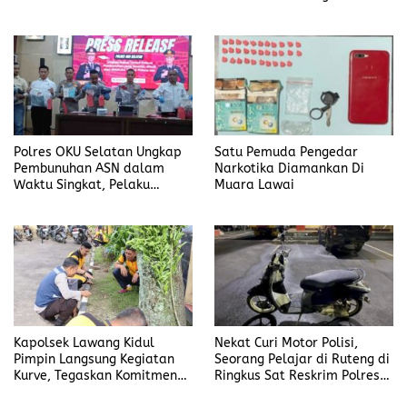
Candra
Polres OKU Selatan Ungkap
Satu Pemuda Pengedar
Pembunuhan ASN dalam
Narkotika Diamankan Di
Waktu Singkat, Pelaku
Muara Lawai
Kekasih Korban
Kapolsek Lawang Kidul
Nekat Curi Motor Polisi,
Pimpin Langsung Kegiatan
Seorang Pelajar di Ruteng di
Kurve, Tegaskan Komitmen
Ringkus Sat Reskrim Polres
Disiplin Dan Kebersihan
Manggarai