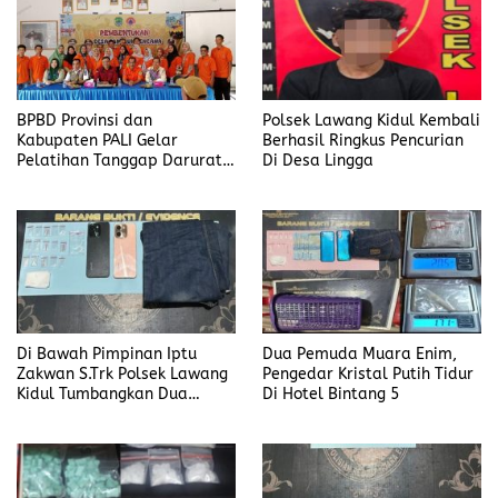
BPBD Provinsi dan
Polsek Lawang Kidul Kembali
Kabupaten PALI Gelar
Berhasil Ringkus Pencurian
Pelatihan Tanggap Darurat
Di Desa Lingga
di Desa Modong
Di Bawah Pimpinan Iptu
Dua Pemuda Muara Enim,
Zakwan S.Trk Polsek Lawang
Pengedar Kristal Putih Tidur
Kidul Tumbangkan Dua
Di Hotel Bintang 5
Pengedar Sabu