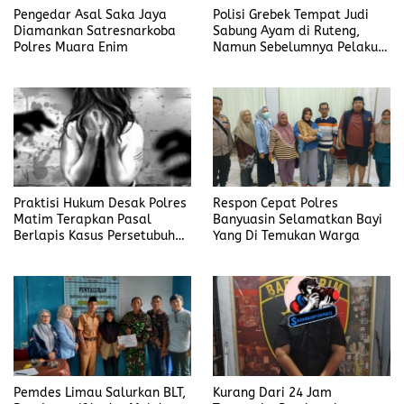
Pengedar Asal Saka Jaya
Polisi Grebek Tempat Judi
Diamankan Satresnarkoba
Sabung Ayam di Ruteng,
Polres Muara Enim
Namun Sebelumnya Pelaku
Judi Mengaku Menyetor ke
Polisi Tiap Minggu
Praktisi Hukum Desak Polres
Respon Cepat Polres
Matim Terapkan Pasal
Banyuasin Selamatkan Bayi
Berlapis Kasus Persetubuhan
Yang Di Temukan Warga
Anak Dibawah Umur di Kota
Komba
Pemdes Limau Salurkan BLT,
Kurang Dari 24 Jam