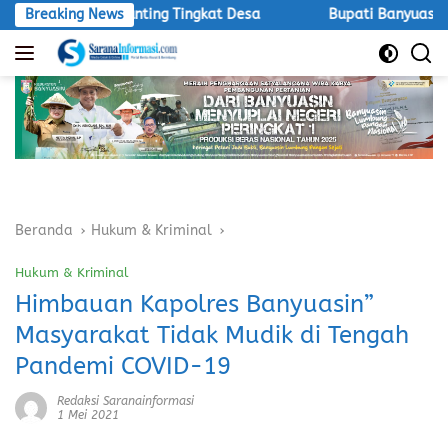
Langsung
uk Stunting Tingkat Desa
Breaking News
Bupati Banyuasin Instruksikan 
ke
konten
Beranda
Hukum & Kriminal
Hukum & Kriminal
Himbauan Kapolres Banyuasin”
Masyarakat Tidak Mudik di Tengah
Pandemi COVID-19
Redaksi Saranainformasi
1 Mei 2021