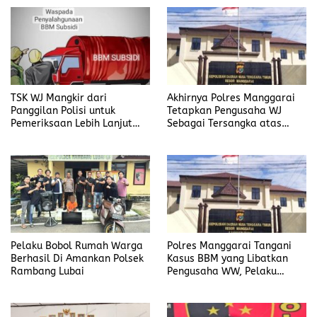
Institusi
TSK WJ Mangkir dari
Akhirnya Polres Manggarai
Panggilan Polisi untuk
Tetapkan Pengusaha WJ
Pemeriksaan Lebih Lanjut
Sebagai Tersangka atas
Dalam Kasus
Kasus Dugaan
Penyalahgunaan BBM, Ada
Penyalahgunaan BBM
Apa?
Pelaku Bobol Rumah Warga
Polres Manggarai Tangani
Berhasil Di Amankan Polsek
Kasus BBM yang Libatkan
Rambang Lubai
Pengusaha WW, Pelaku
Diancam Hukuman Penjara
Paling Lama 6 Tahun