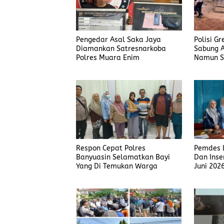
Pengedar Asal Saka Jaya
Polisi G
Diamankan Satresnarkoba
Sabung A
Polres Muara Enim
Namun S
Judi Men
Polisi T
Respon Cepat Polres
Pemdes L
Banyuasin Selamatkan Bayi
Dan Inse
Yang Di Temukan Warga
Juni 202