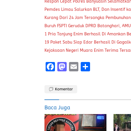
Respon Cepat Polres Banyuasin Selamatka
Pemdes Limau Salurkan BLT, Dan Insentif ka
Kurang Dari 24 Jam Tersangka Pembunuhan
Buruh FSPTI Geruduk DPRD Batanghari, AMU
1 Pria Tanjung Enim Berhasil Di Amankan B
19 Paket Sabu Siap Edar Berhasil Di Gagal
Kejaksaan Negeri Muara Enim Terima Tersa
F
M
E
S
a
a
m
h
ce
st
ai
a
Komentar
b
o
l
re
o
d
Baca Juga
o
o
k
n