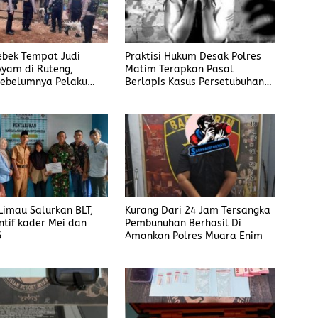
Praktisi Hukum Desak Polres
rebek Tempat Judi
Matim Terapkan Pasal
yam di Ruteng,
Berlapis Kasus Persetubuhan
ebelumnya Pelaku
Anak Dibawah Umur di Kota
gaku Menyetor ke
Komba
iap Minggu
imau Salurkan BLT,
Kurang Dari 24 Jam Tersangka
ntif kader Mei dan
Pembunuhan Berhasil Di
6
Amankan Polres Muara Enim