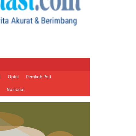
I
Opini
Pemkab Pali
Nasional