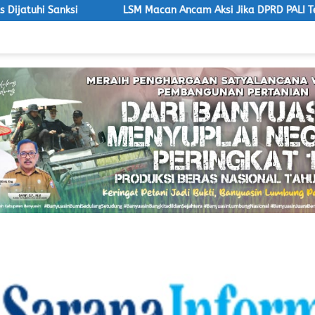
LSM Macan Ancam Aksi Jika DPRD PALI Tetap Bungkam