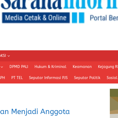
KSI
DPMD PALI
Hukum & Kriminal
Keamanan
Kejagung R
APH
PT TEL
Seputar Informasi PJS
Seputar Politik
Sosial
kan Menjadi Anggota