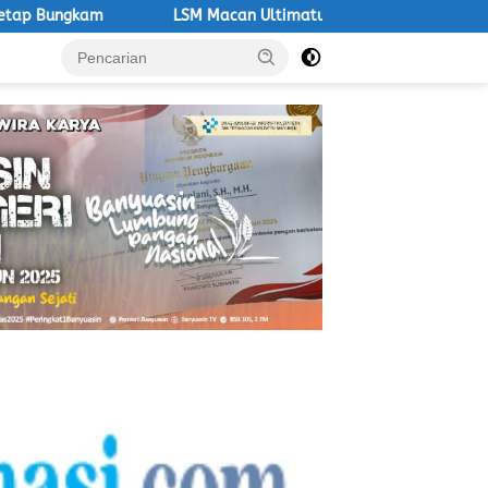
LSM Macan Ultimatum DLH PALI, Ancam Aksi Besar Jika Kasus 