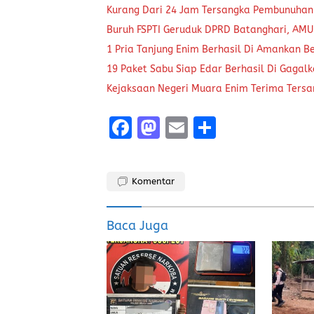
Kurang Dari 24 Jam Tersangka Pembunuhan
Buruh FSPTI Geruduk DPRD Batanghari, AMU
1 Pria Tanjung Enim Berhasil Di Amankan B
19 Paket Sabu Siap Edar Berhasil Di Gagal
Kejaksaan Negeri Muara Enim Terima Tersa
F
M
E
S
a
a
m
h
ce
st
ai
a
Komentar
b
o
l
re
o
d
Baca Juga
o
o
k
n