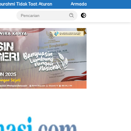
turan
Armada Batu Bara PT EPI Masih Lintasi Jalan Umu