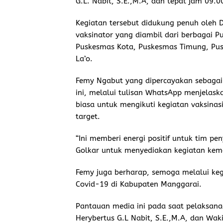
G.L. Nabit, S.E.,M.A, dan tepat jam 09.0
Kegiatan tersebut didukung penuh oleh
vaksinator yang diambil dari berbagai 
Puskesmas Kota, Puskesmas Timung, Pu
La’o.
Femy Ngabut yang dipercayakan sebagai 
ini, melalui tulisan WhatsApp menjelas
biasa untuk mengikuti kegiatan vaksinasi
target.
“Ini memberi energi positif untuk tim pen
Golkar untuk menyediakan kegiatan kem
Femy juga berharap, semoga melalui keg
Covid-19 di Kabupaten Manggarai.
Pantauan media ini pada saat pelaksana
Herybertus G.L Nabit, S.E.,M.A, dan Wak