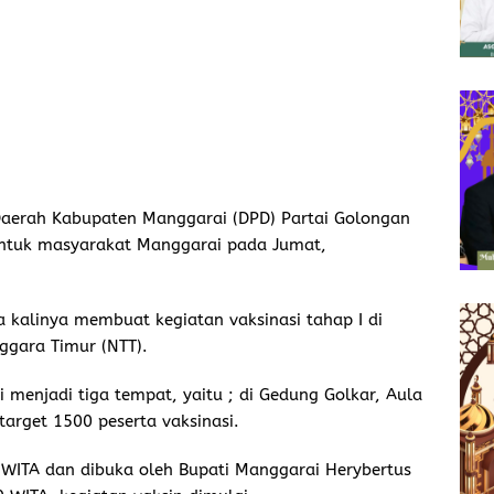
erah Kabupaten Manggarai (DPD) Partai Golongan
 untuk masyarakat Manggarai pada Jumat,
a kalinya membuat kegiatan vaksinasi tahap I di
ggara Timur (NTT).
gi menjadi tiga tempat, yaitu ; di Gedung Golkar, Aula
arget 1500 peserta vaksinasi.
0 WITA dan dibuka oleh Bupati Manggarai Herybertus