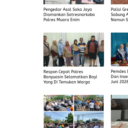
Pengedar Asal Saka Jaya
Polisi G
Diamankan Satresnarkoba
Sabung A
Polres Muara Enim
Namun S
Judi Men
Polisi T
Pemdes L
Respon Cepat Polres
Dan Inse
Banyuasin Selamatkan Bayi
Juni 202
Yang Di Temukan Warga