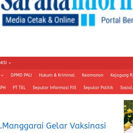
KSI
DPMD PALI
Hukum & Kriminal
Keamanan
Kejagung R
APH
PT TEL
Seputar Informasi PJS
Seputar Politik
Sosial
.Manggarai Gelar Vaksinasi