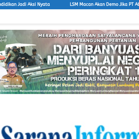
ata
LSM Macan Akan Demo Jika PT Aburahmi Tidak Taat A