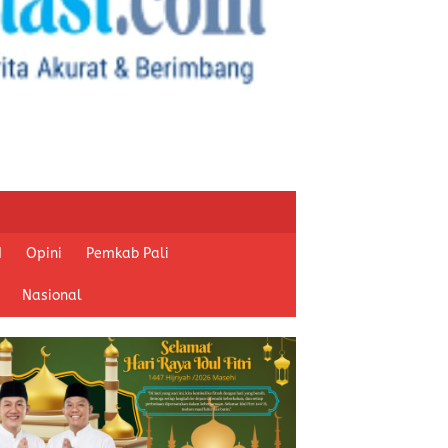
I
Opini
Pemkab Pali
Nasional