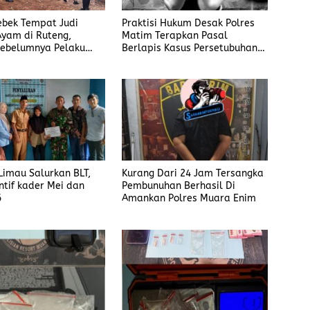
rebek Tempat Judi
Praktisi Hukum Desak Polres
yam di Ruteng,
Matim Terapkan Pasal
ebelumnya Pelaku
Berlapis Kasus Persetubuhan
gaku Menyetor ke
Anak Dibawah Umur di Kota
iap Minggu
Komba
imau Salurkan BLT,
Kurang Dari 24 Jam Tersangka
ntif kader Mei dan
Pembunuhan Berhasil Di
6
Amankan Polres Muara Enim