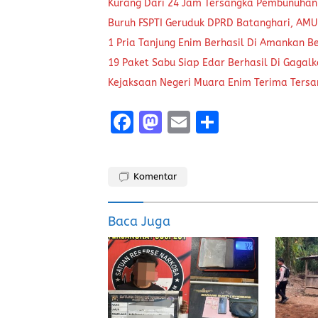
Kurang Dari 24 Jam Tersangka Pembunuhan
Buruh FSPTI Geruduk DPRD Batanghari, AMU
1 Pria Tanjung Enim Berhasil Di Amankan B
19 Paket Sabu Siap Edar Berhasil Di Gagal
Kejaksaan Negeri Muara Enim Terima Tersa
F
M
E
S
a
a
m
h
ce
st
ai
a
Komentar
b
o
l
re
o
d
Baca Juga
o
o
k
n