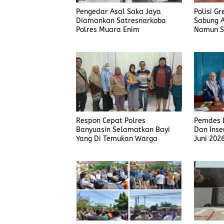
Pengedar Asal Saka Jaya
Polisi G
Diamankan Satresnarkoba
Sabung A
Polres Muara Enim
Namun S
Judi Men
Polisi T
Respon Cepat Polres
Pemdes L
Banyuasin Selamatkan Bayi
Dan Inse
Yang Di Temukan Warga
Juni 202