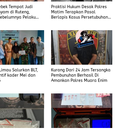
Praktisi Hukum Desak Polres
rebek Tempat Judi
Matim Terapkan Pasal
yam di Ruteng,
Berlapis Kasus Persetubuhan
ebelumnya Pelaku
Anak Dibawah Umur di Kota
gaku Menyetor ke
Komba
iap Minggu
imau Salurkan BLT,
Kurang Dari 24 Jam Tersangka
ntif kader Mei dan
Pembunuhan Berhasil Di
6
Amankan Polres Muara Enim