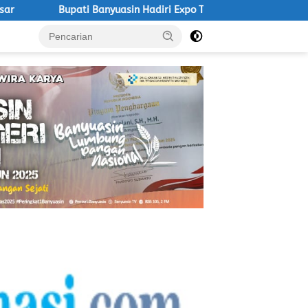
ati Banyuasin Hadiri Expo Tungkal Ilir Ke 9 Agenda Rutin Tahunan