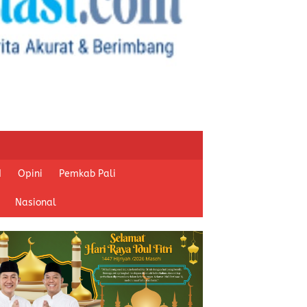
I
Opini
Pemkab Pali
Nasional