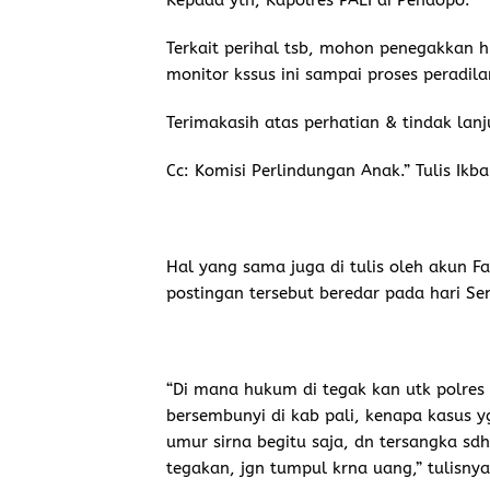
Kepada yth, Kapolres PALI di Pendopo.
Terkait perihal tsb, mohon penegakkan 
monitor kssus ini sampai proses peradila
Terimakasih atas perhatian & tindak lanj
Cc: Komisi Perlindungan Anak.” Tulis Ikb
Hal yang sama juga di tulis oleh akun 
postingan tersebut beredar pada hari Se
“Di mana hukum di tegak kan utk polres
bersembunyi di kab pali, kenapa kasus y
umur sirna begitu saja, dn tersangka sdh
tegakan, jgn tumpul krna uang,” tulisnya