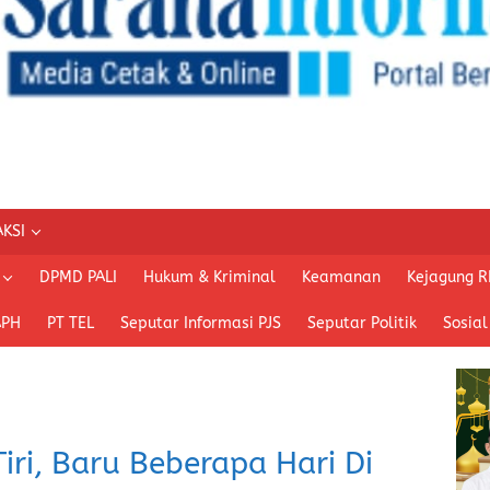
KSI
DPMD PALI
Hukum & Kriminal
Keamanan
Kejagung R
APH
PT TEL
Seputar Informasi PJS
Seputar Politik
Sosial
iri, Baru Beberapa Hari Di