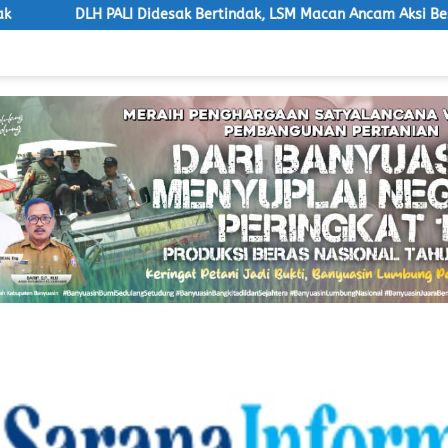
ALI Didesak Bertindak, LSM Macan Ancam Aksi Besar
Bup