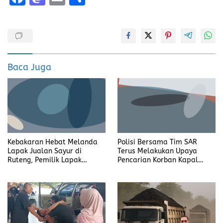
Desakan Transparansi CSR
PT EPI Menguat, Warga PALI
Tuntut Perbaikan Dampak
Debu dan Kerusakan Jalan
Padam Berjam-Jam, Pali
Gelap: Di Mana Tanggung
Jawab PLN?
Pemuda Pancasila Berbagi
Takjil. Menebar Kebaikan di
Awal Ramadhan
Korban Tenggelam dari
Tim Gabungan Masih
Perahu di Pulau
Berusaha Mencari Pegawai
Kalimambang Ditemukan
ASN yang Hilang Saat