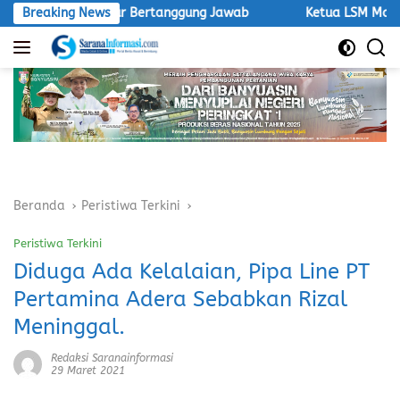
Langsung
 Agro Makmur Bertanggung Jawab
Breaking News
Ketua LSM Macan Desak S
ke
konten
Beranda
Peristiwa Terkini
Peristiwa Terkini
Diduga Ada Kelalaian, Pipa Line PT
Pertamina Adera Sebabkan Rizal
Meninggal.
Redaksi Saranainformasi
29 Maret 2021