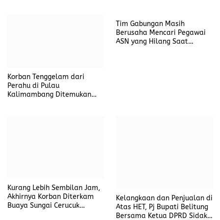
Lematang
Iwan Tuaji Bangga: Kampung
Inggris Tempirai Jadi
Inspirasi Pengembangan
SDM PALI
Soal Layanan Ambulance
Viral, Wakil Ketua DPRD
Desak Dinkes Evaluasi
Puskesmas Abab