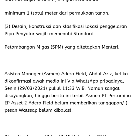
“Sebenarnya saya sudah dengar kabar ada pipa bocor
dan meledak kemudian sebabkan Kematian, tapi belum
akurat, karna sejak kejadian itu sampai sekarang belum
ada pihak Pertamina Adera yang melaporkan peristiwa
itu, begitu juga Pemerintah Desa Karta Dewa,”kata
Sunardin, SH. Didampingi sekretaris DLH
Bakrin,A.Ma, saat dikonfirmasi sejumlah awak media di
ruang kerjanya Senin (29/03/2021)
Selain memangil pihak perusahaan PT Pertamina Asset 2
Adera Field, DlH juga akan segerah turun ke tempat
kejadian, karna dia menganggap hal ini terjadi karna ada
indikasi kelalaian dari pihak perusahaan,