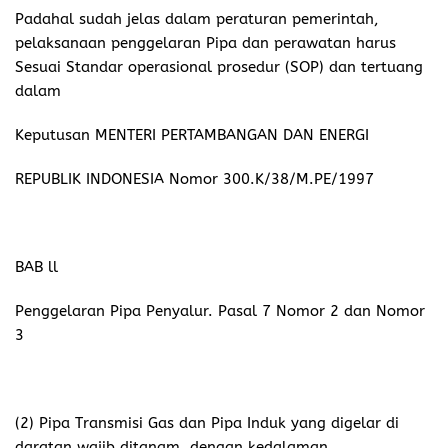
Pipa Penyalur wajib memenuhi Standard
Petambangan Migas (SPM) yang ditetapkan Menteri.
Asisten Manager (Asmen) Adera Field, Abdul Aziz, ketika
dikonfirmasi awak media ini Via WhatsApp pribadinya,
Senin (29/03/2021) pukul 11:33 WIB. Namun sangat
disayangkan, hingga berita ini terbit Asmen PT Pertamina
EP Asset 2 Adera Field belum memberikan tanggapan/ (
pesan Watssap belum dibalas).
Dinas Lingkungan Hidup (DLH) Kabupaten PALI
mengatakan, dia memang sudah dengar kabar tersebut,
namun belum akurat, dan sudah lebih kurang 3 Minggu
sejak kejadian itu belum ada yang laporan ke pihaknya,