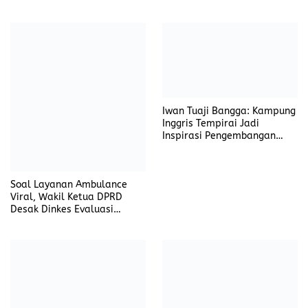
Minim dan Kurangnya
Wamenbud RI Beserta
Penerbangan Pesawat
Rombongan Laksanakan
Udara, Ketum Ormas
Kunjungan Kerja ke Pulau
Baretta Kritik Pimpinan
Belitung
Daerah
Alami Slip Ban Akibat Hujan
Bandara H.A.S
Lebat, Mobil Daihatsu
Hanandjoeddin Raih
Grandmax Milik PT SSI
Penghargaan Pelabuhan dan
Terbalik di Jalan Jendral
Bandar Udara Sehat
Sudirman