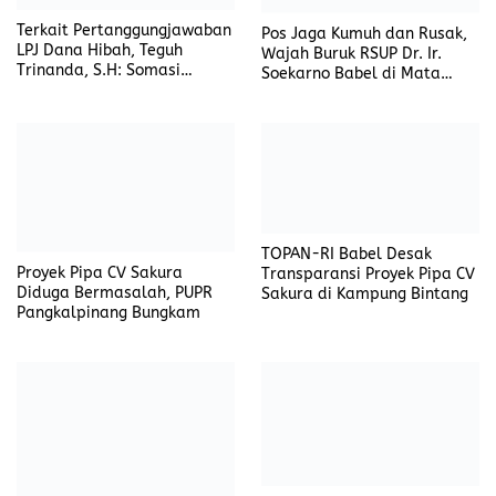
Gelap Gulita di Tanah Abang,
Listrik Mati, Warga Merana
Rekomendasi untuk kamu
Kebakaran Hebat Melanda
Polisi Bersama Tim SAR
Lapak Jualan Sayur di
Terus Melakukan Upaya
Ruteng, Pemilik Lapak
Pencarian Korban Kapal
Hangus Terbakar
yang Tenggelam di Labuan
Bajo