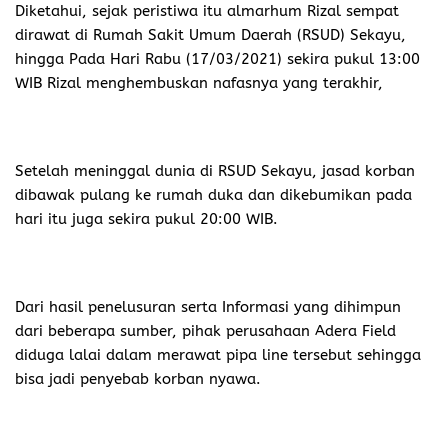
dalam
Keputusan MENTERI PERTAMBANGAN DAN ENERGI
REPUBLIK INDONESIA Nomor 300.K/38/M.PE/1997
BAB ll
Penggelaran Pipa Penyalur. Pasal 7 Nomor 2 dan Nomor
3
(2) Pipa Transmisi Gas dan Pipa Induk yang digelar di
daratan wajib ditanam, dengan kedalaman
minimum 1 (satu) meter dari permukaan tanah.
(3) Desain, konstruksi dan klasifikasi lokasi penggelaran