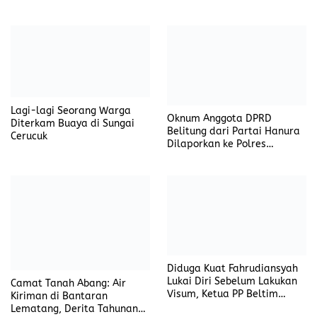
Terkait Pertanggungjawaban
Pos Jaga Kumuh dan Rusak,
LPJ Dana Hibah, Teguh
Wajah Buruk RSUP Dr. Ir.
Trinanda, S.H: Somasi
Soekarno Babel di Mata
Diberikan Selama 3×24 Jam
Publik
TOPAN-RI Babel Desak
Proyek Pipa CV Sakura
Transparansi Proyek Pipa CV
Diduga Bermasalah, PUPR
Sakura di Kampung Bintang
Pangkalpinang Bungkam