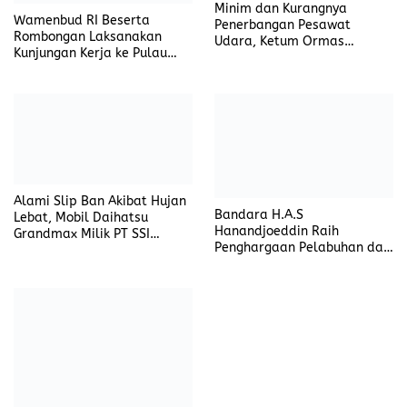
Puluhan Siswa diduga
Desakan Transparansi CSR
Keracunan Massal, Suplai
PT EPI Menguat, Warga PALI
Makanan Bergizi Dikecam
Tuntut Perbaikan Dampak
Debu dan Kerusakan Jalan
Padam Berjam-Jam, Pali
Pemuda Pancasila Berbagi
Gelap: Di Mana Tanggung
Takjil. Menebar Kebaikan di
Jawab PLN?
Awal Ramadhan