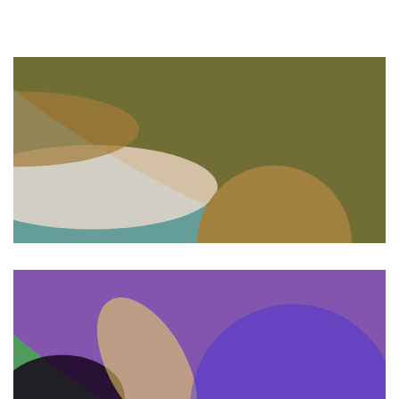
REDAKSI
Pedoman Media Siber
REDAKSI
Didukung oleh WordPress
-
Tema: wpberita.