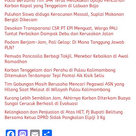
b
o
l
re
o
d
Baca Juga
o
o
k
n
Kebakaran Hebat Melanda
Polisi Bersama Tim SAR
Lapak Jualan Sayur di
Terus Melakukan Upaya
Ruteng, Pemilik Lapak
Pencarian Korban Kapal
Hangus Terbakar
yang Tenggelam di Labuan
Bajo
Puluhan Siswa diduga
Keracunan Massal, Suplai
Makanan Bergizi Dikecam