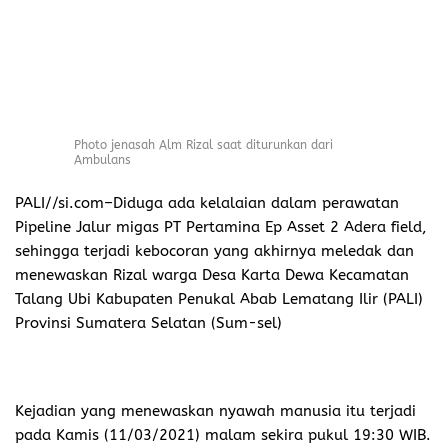
Setelah meninggal dunia di RSUD Sekayu, jasad korban
dibawak pulang ke rumah duka dan dikebumikan pada
hari itu juga sekira pukul 20:00 WIB.
Dari hasil penelusuran serta Informasi yang dihimpun
dari beberapa sumber, pihak perusahaan Adera Field
diduga lalai dalam merawat pipa line tersebut sehingga
bisa jadi penyebab korban nyawa.
Padahal sudah jelas dalam peraturan pemerintah,
pelaksanaan penggelaran Pipa dan perawatan harus
Sesuai Standar operasional prosedur (SOP) dan tertuang