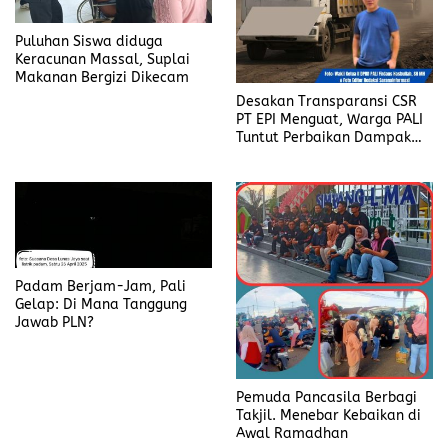
Terdampar Tepi Pantai Aik
Melaut di Wilayah Pulau
Kisik Seliu
Kalimambang
Kurang Lebih Sembilan Jam,
Kelangkaan dan Penjualan di
Akhirnya Korban Diterkam
Atas HET, Pj Bupati Belitung
Buaya Sungai Cerucuk
Bersama Ketua DPRD Sidak
Berhasil di Evakuasi
Pangkalan Elpiji 3 Kg
Lagi-lagi Seorang Warga
Oknum Anggota DPRD
Diterkam Buaya di Sungai
Belitung dari Partai Hanura
Cerucuk
Dilaporkan ke Polres
Belitung, Dugaan Kasus
Penipuan dan Penggelapan
Diduga Kuat Fahrudiansyah
Lukai Diri Sebelum Lakukan
Camat Tanah Abang: Air
Visum, Ketua PP Beltim
Kiriman di Bantaran
Angkat Bicara
Lematang, Derita Tahunan
Warga Bantaran Sungai