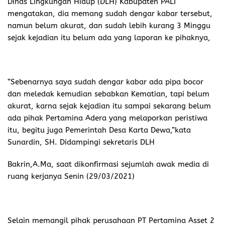
“Beberapa hari kedepan kita akan tinjau langsung ke
lokasi kejadian, sekalian kita akan cek AMDAL nya, dari
situ nanti akan disimpulkan bahwah ini terindikasi ada
kelalaian pihak perusahaan dalam safety penggunaan
pipa line, Atau bagaimana” tutupnya.
(Tim)
Berita Terkait
Kebakaran Hebat Melanda Lapak Jualan Sayur di Ruteng,
Pemilik Lapak Hangus Terbakar
Polisi Bersama Tim SAR Terus Melakukan Upaya Pencarian
Korban Kapal yang Tenggelam di Labuan Bajo
Puluhan Siswa diduga Keracunan Massal, Suplai Makanan
Bergizi Dikecam