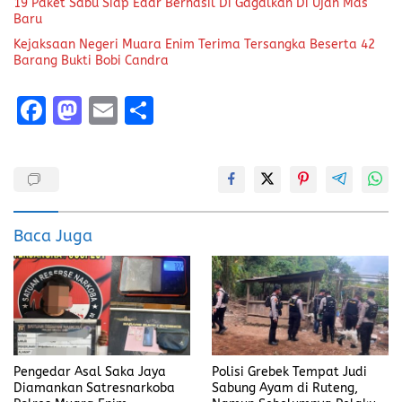
19 Paket Sabu Siap Edar Berhasil Di Gagalkan Di Ujan Mas
Baru
Kejaksaan Negeri Muara Enim Terima Tersangka Beserta 42
Barang Bukti Bobi Candra
F
M
E
S
a
a
m
h
ce
st
ai
a
b
o
l
re
o
d
Baca Juga
o
o
k
n
Pengedar Asal Saka Jaya
Polisi Grebek Tempat Judi
Diamankan Satresnarkoba
Sabung Ayam di Ruteng,