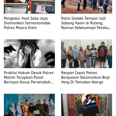
Pengedar Asal Saka Jaya
Polisi Grebek Tempat Judi
Diamankan Satresnarkoba
Sabung Ayam di Ruteng,
Polres Muara Enim
Namun Sebelumnya Pelaku
Judi Mengaku Menyetor ke
Polisi Tiap Minggu
Praktisi Hukum Desak Polres
Respon Cepat Polres
Matim Terapkan Pasal
Banyuasin Selamatkan Bayi
Berlapis Kasus Persetubuhan
Yang Di Temukan Warga
Anak Dibawah Umur di Kota
Komba