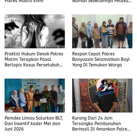
Polres Muara Enim
Namun Sebelumnya Pelaku
Judi Mengaku Menyetor ke
Polisi Tiap Minggu
Praktisi Hukum Desak Polres
Respon Cepat Polres
Matim Terapkan Pasal
Banyuasin Selamatkan Bayi
Berlapis Kasus Persetubuhan
Yang Di Temukan Warga
Anak Dibawah Umur di Kota
Komba
Pemdes Limau Salurkan BLT,
Kurang Dari 24 Jam
Dan Insentif kader Mei dan
Tersangka Pembunuhan
Juni 2026
Berhasil Di Amankan Polres
Muara Enim