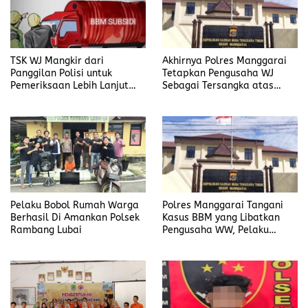
TSK WJ Mangkir dari
Akhirnya Polres Manggarai
Panggilan Polisi untuk
Tetapkan Pengusaha WJ
Pemeriksaan Lebih Lanjut
Sebagai Tersangka atas
Dalam Kasus
Kasus Dugaan
Penyalahgunaan BBM, Ada
Penyalahgunaan BBM
Apa?
Pelaku Bobol Rumah Warga
Polres Manggarai Tangani
Berhasil Di Amankan Polsek
Kasus BBM yang Libatkan
Rambang Lubai
Pengusaha WW, Pelaku
Diancam Hukuman Penjara
Paling Lama 6 Tahun