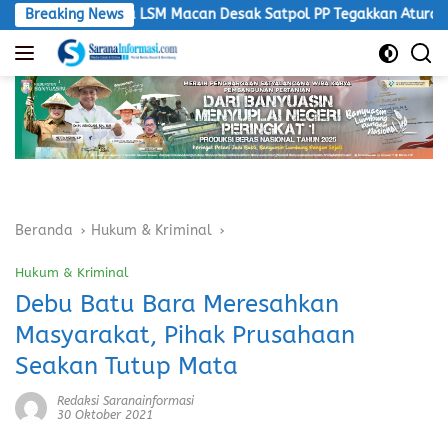
Langsung
Ketua LSM Macan Desak Satpol PP Tegakkan Aturan, Operasional P
Breaking News
ke
konten
Beranda
Hukum & Kriminal
Hukum & Kriminal
Debu Batu Bara Meresahkan
Masyarakat, Pihak Prusahaan
Seakan Tutup Mata
Redaksi Saranainformasi
30 Oktober 2021