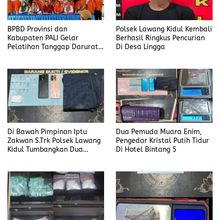
BPBD Provinsi dan
Polsek Lawang Kidul Kembali
Kabupaten PALI Gelar
Berhasil Ringkus Pencurian
Pelatihan Tanggap Darurat
Di Desa Lingga
di Desa Modong
Di Bawah Pimpinan Iptu
Dua Pemuda Muara Enim,
Zakwan S.Trk Polsek Lawang
Pengedar Kristal Putih Tidur
Kidul Tumbangkan Dua
Di Hotel Bintang 5
Pengedar Sabu