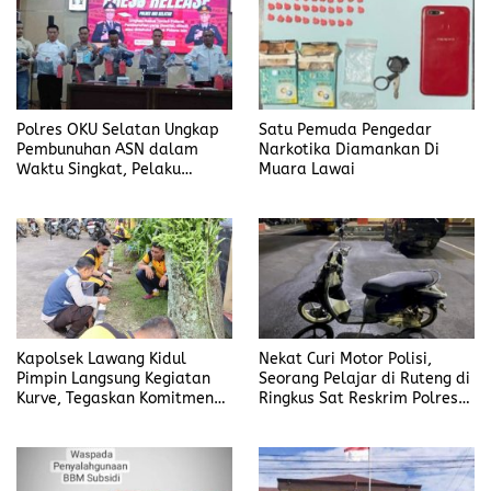
Polres OKU Selatan Ungkap
Satu Pemuda Pengedar
Pembunuhan ASN dalam
Narkotika Diamankan Di
Waktu Singkat, Pelaku
Muara Lawai
Kekasih Korban
Kapolsek Lawang Kidul
Nekat Curi Motor Polisi,
Pimpin Langsung Kegiatan
Seorang Pelajar di Ruteng di
Kurve, Tegaskan Komitmen
Ringkus Sat Reskrim Polres
Disiplin Dan Kebersihan
Manggarai
Institusi