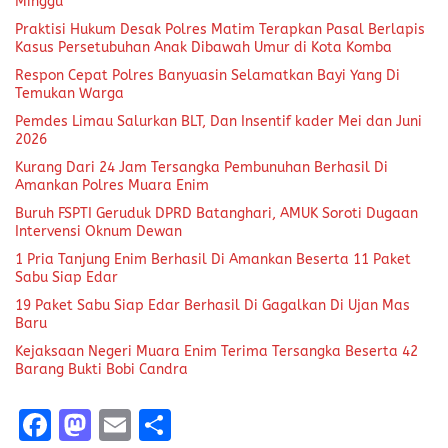
Minggu
Praktisi Hukum Desak Polres Matim Terapkan Pasal Berlapis
Kasus Persetubuhan Anak Dibawah Umur di Kota Komba
Respon Cepat Polres Banyuasin Selamatkan Bayi Yang Di
Temukan Warga
Pemdes Limau Salurkan BLT, Dan Insentif kader Mei dan Juni
2026
Kurang Dari 24 Jam Tersangka Pembunuhan Berhasil Di
Amankan Polres Muara Enim
Buruh FSPTI Geruduk DPRD Batanghari, AMUK Soroti Dugaan
Intervensi Oknum Dewan
1 Pria Tanjung Enim Berhasil Di Amankan Beserta 11 Paket
Sabu Siap Edar
19 Paket Sabu Siap Edar Berhasil Di Gagalkan Di Ujan Mas
Baru
Kejaksaan Negeri Muara Enim Terima Tersangka Beserta 42
Barang Bukti Bobi Candra
F
M
E
S