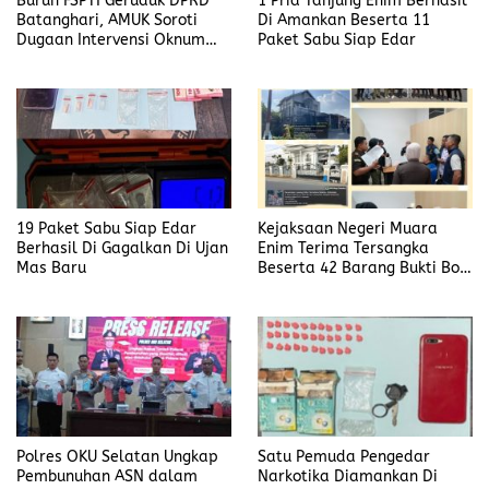
Buruh FSPTI Geruduk DPRD
1 Pria Tanjung Enim Berhasil
Batanghari, AMUK Soroti
Di Amankan Beserta 11
Dugaan Intervensi Oknum
Paket Sabu Siap Edar
Dewan
19 Paket Sabu Siap Edar
Kejaksaan Negeri Muara
Berhasil Di Gagalkan Di Ujan
Enim Terima Tersangka
Mas Baru
Beserta 42 Barang Bukti Bobi
Candra
Polres OKU Selatan Ungkap
Satu Pemuda Pengedar
Pembunuhan ASN dalam
Narkotika Diamankan Di