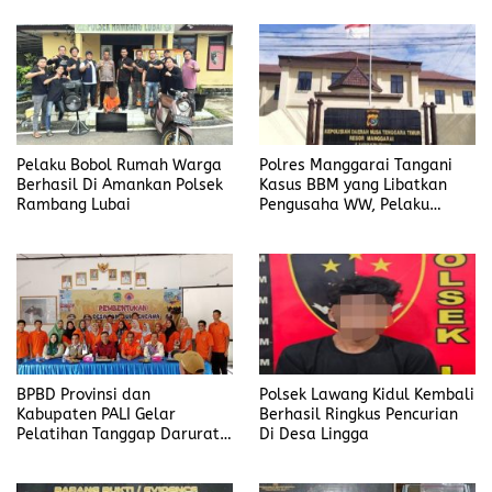
Penyalahgunaan BBM, Ada
Penyalahgunaan BBM
Apa?
Pelaku Bobol Rumah Warga
Polres Manggarai Tangani
Berhasil Di Amankan Polsek
Kasus BBM yang Libatkan
Rambang Lubai
Pengusaha WW, Pelaku
Diancam Hukuman Penjara
Paling Lama 6 Tahun
BPBD Provinsi dan
Polsek Lawang Kidul Kembali
Kabupaten PALI Gelar
Berhasil Ringkus Pencurian
Pelatihan Tanggap Darurat
Di Desa Lingga
di Desa Modong