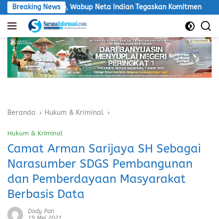
Langsung
 Kemampo, Wabup Neta Indian Tegaskan Komitmen
Breaking News
Polres
ke
konten
Beranda
Hukum & Kriminal
Hukum & Kriminal
Camat Arman Sarijaya SH Sebagai
Narasumber SDGS Pembangunan
dan Pemberdayaan Masyarakat
Berbasis Data
Dody Pan
19 Mei 2021