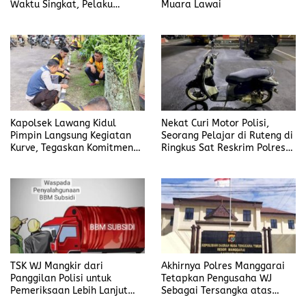
Waktu Singkat, Pelaku
Muara Lawai
Kekasih Korban
Kapolsek Lawang Kidul
Nekat Curi Motor Polisi,
Pimpin Langsung Kegiatan
Seorang Pelajar di Ruteng di
Kurve, Tegaskan Komitmen
Ringkus Sat Reskrim Polres
Disiplin Dan Kebersihan
Manggarai
Institusi
TSK WJ Mangkir dari
Akhirnya Polres Manggarai
Panggilan Polisi untuk
Tetapkan Pengusaha WJ
Pemeriksaan Lebih Lanjut
Sebagai Tersangka atas
Dalam Kasus
Kasus Dugaan