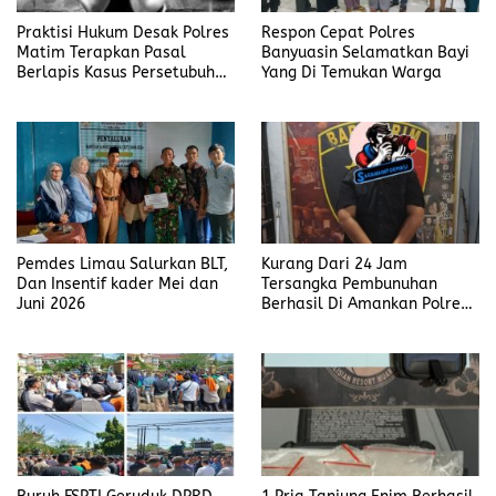
Praktisi Hukum Desak Polres
Respon Cepat Polres
Matim Terapkan Pasal
Banyuasin Selamatkan Bayi
Berlapis Kasus Persetubuhan
Yang Di Temukan Warga
Anak Dibawah Umur di Kota
Komba
Kurang Dari 24 Jam
Pemdes Limau Salurkan BLT,
Tersangka Pembunuhan
Dan Insentif kader Mei dan
Berhasil Di Amankan Polres
Juni 2026
Muara Enim