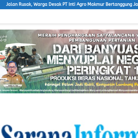
 Desak PT Inti Agro Makmur Bertanggung Jawab
Ketua LS