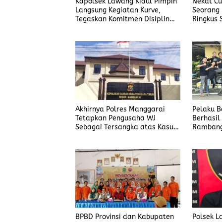
Kapolsek Lawang Kidul Pimpin
Nekat Cur
Langsung Kegiatan Kurve,
Seorang 
Tegaskan Komitmen Disiplin
Ringkus 
Dan Kebersihan Institusi
Manggar
Akhirnya Polres Manggarai
Pelaku 
Tetapkan Pengusaha WJ
Berhasil
Sebagai Tersangka atas Kasus
Rambang
Dugaan Penyalahgunaan BBM
BPBD Provinsi dan Kabupaten
Polsek L