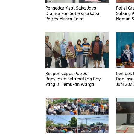
Pengedar Asal Saka Jaya
Polisi G
Diamankan Satresnarkoba
Sabung A
Polres Muara Enim
Namun S
Judi Men
Polisi T
Respon Cepat Polres
Pemdes L
Banyuasin Selamatkan Bayi
Dan Inse
Yang Di Temukan Warga
Juni 202