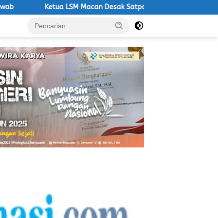
M Macan Desak Satpol PP Tegakkan Aturan, Operasional PKS Tanpa 