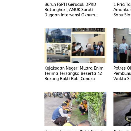
Buruh FSPTI Geruduk DPRD
1 Pria T
Batanghari, AMUK Soroti
Amankan
Dugaan Intervensi Oknum
Sabu Sia
Dewan
Kejaksaan Negeri Muara Enim
Polres O
Terima Tersangka Beserta 42
Pembunu
Barang Bukti Bobi Candra
Waktu Si
Korban