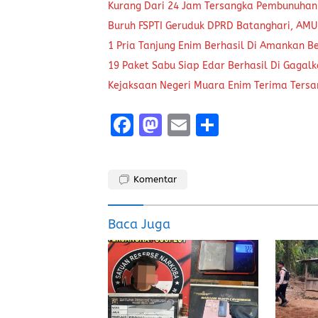
Kurang Dari 24 Jam Tersangka Pembunuhan
Buruh FSPTI Geruduk DPRD Batanghari, AMU
1 Pria Tanjung Enim Berhasil Di Amankan B
19 Paket Sabu Siap Edar Berhasil Di Gagal
Kejaksaan Negeri Muara Enim Terima Tersa
F
M
E
S
a
a
m
h
ce
st
ai
a
Komentar
b
o
l
re
o
d
Baca Juga
o
o
k
n