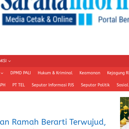
KSI
DPMD PALI
Hukum & Kriminal
Keamanan
Kejagung R
APH
PT TEL
Seputar Informasi PJS
Seputar Politik
Sosial
lan Ramah Berarti Terwujud,