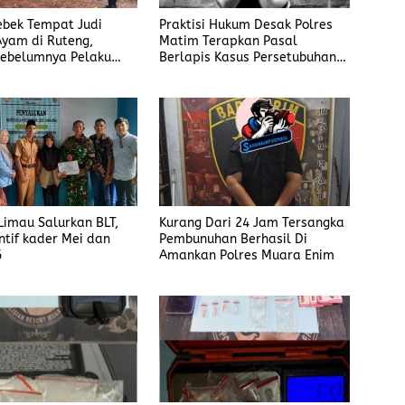
rebek Tempat Judi
Praktisi Hukum Desak Polres
yam di Ruteng,
Matim Terapkan Pasal
ebelumnya Pelaku
Berlapis Kasus Persetubuhan
gaku Menyetor ke
Anak Dibawah Umur di Kota
iap Minggu
Komba
imau Salurkan BLT,
Kurang Dari 24 Jam Tersangka
ntif kader Mei dan
Pembunuhan Berhasil Di
6
Amankan Polres Muara Enim