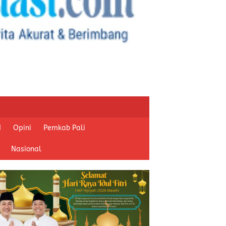
I
Opini
Pemkab Pali
Nasional