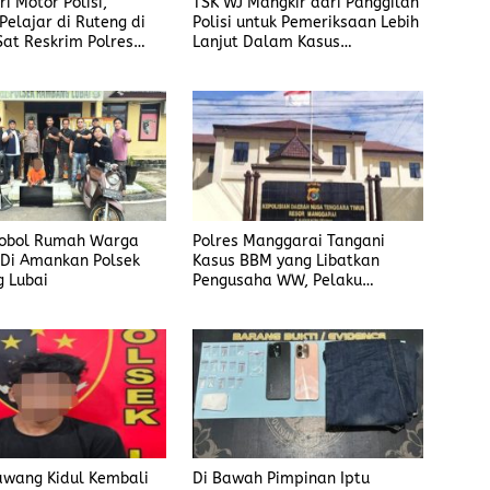
i Motor Polisi,
TSK WJ Mangkir dari Panggilan
Pelajar di Ruteng di
Polisi untuk Pemeriksaan Lebih
Sat Reskrim Polres
Lanjut Dalam Kasus
ai
Penyalahgunaan BBM, Ada
Apa?
Bobol Rumah Warga
Polres Manggarai Tangani
 Di Amankan Polsek
Kasus BBM yang Libatkan
 Lubai
Pengusaha WW, Pelaku
Diancam Hukuman Penjara
Paling Lama 6 Tahun
awang Kidul Kembali
Di Bawah Pimpinan Iptu