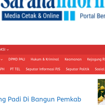
KSI
DPMD PALI
Hukum & Kriminal
Keamanan
Kejagung R
APH
PT TEL
Seputar Informasi PJS
Seputar Politik
Sosial
ng Padi Di Bangun Pemkab