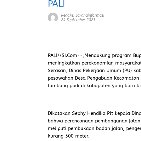
PALI
Redaksi Saranainformasi
24 September 2021
PALI//SI.Com-
-,Mendukung program Bupa
meningkatkan perekonomian masyarakat
Serasan, Dinas Pekerjaan Umum (PU) ka
pesawahan Desa Pengabuan Kecamatan 
lumbung padi di kabupaten yang baru ber
Dikatakan Sephy Hendika Plt kepala Dina
bahwa perencanaan pembangunan jalan 
meliputi pembukaan badan jalan, penger
kurang 500 meter.