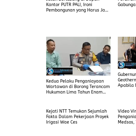
Gabunga
Kantor PUTR PALI, Ironi
Berhasil
Pembangunan yang Harus Jadi
Prioritas
Gubernu
Geother
Kedua Pelaku Penganiayaan
Apabila 
Wartawan di Borong Terancam
Lingkara
Hukuman Lima Tahun Enam
Tidak N
Bulan Penjara
Kejati NTT Temukan Sejumlah
Video Vi
Fakta Dalam Pekerjaan Proyek
Pengania
Irigasi Wae Ces
Medsos, 
Secara R
Manggar