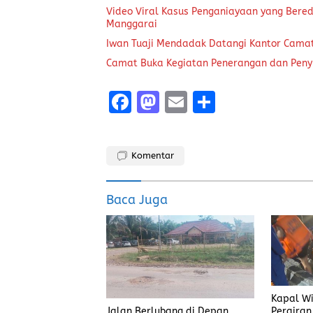
Video Viral Kasus Penganiayaan yang Bered
Manggarai
Iwan Tuaji Mendadak Datangi Kantor Cama
Camat Buka Kegiatan Penerangan dan Peny
F
M
E
S
a
a
m
h
ce
st
ai
a
Komentar
b
o
l
re
o
d
Baca Juga
o
o
k
n
Kapal Wi
Perairan
Jalan Berlubang di Depan