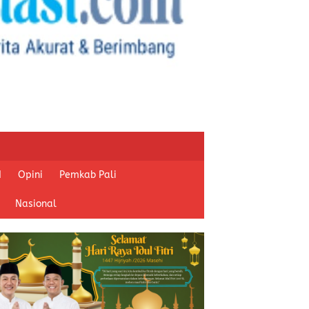
I
Opini
Pemkab Pali
Nasional