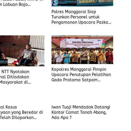
n Labuan Bajo
 Evakuasi Penumpang
Polres Manggarai Siap
Turunkan Personel untuk
Pengamanan Upacara Paskah
Tahun 2025
Kapolres Manggarai Pimpin
r NTT Nyatakan
Upacara Penutupan Pelatihan
mal Ditiadakan
Gada Pratama Satpam
Masyarakat di
Gelombang III Polda NTT
n Proyek Itu Merasa
yaman
ral Kasus
Iwan Tuaji Mendadak Datangi
yaan yang Beredar di
Kantor Camat Tanah Abang,
Telah Dilaporkan
Ada Apa ?
esmi di Polres
ai