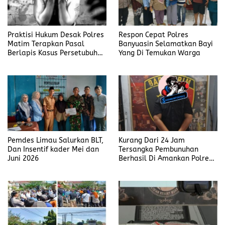
Praktisi Hukum Desak Polres
Respon Cepat Polres
Matim Terapkan Pasal
Banyuasin Selamatkan Bayi
Berlapis Kasus Persetubuhan
Yang Di Temukan Warga
Anak Dibawah Umur di Kota
Komba
Pemdes Limau Salurkan BLT,
Kurang Dari 24 Jam
Dan Insentif kader Mei dan
Tersangka Pembunuhan
Juni 2026
Berhasil Di Amankan Polres
Muara Enim