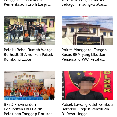
Pemeriksaan Lebih Lanjut
Sebagai Tersangka atas
Dalam Kasus
Kasus Dugaan
Penyalahgunaan BBM, Ada
Penyalahgunaan BBM
Apa?
Pelaku Bobol Rumah Warga
Polres Manggarai Tangani
Berhasil Di Amankan Polsek
Kasus BBM yang Libatkan
Rambang Lubai
Pengusaha WW, Pelaku
Diancam Hukuman Penjara
Paling Lama 6 Tahun
BPBD Provinsi dan
Polsek Lawang Kidul Kembali
Kabupaten PALI Gelar
Berhasil Ringkus Pencurian
Pelatihan Tanggap Darurat
Di Desa Lingga