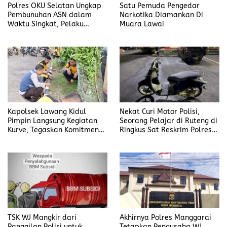
Polres OKU Selatan Ungkap
Satu Pemuda Pengedar
Pembunuhan ASN dalam
Narkotika Diamankan Di
Waktu Singkat, Pelaku
Muara Lawai
Kekasih Korban
Kapolsek Lawang Kidul
Nekat Curi Motor Polisi,
Pimpin Langsung Kegiatan
Seorang Pelajar di Ruteng di
Kurve, Tegaskan Komitmen
Ringkus Sat Reskrim Polres
Disiplin Dan Kebersihan
Manggarai
Institusi
TSK WJ Mangkir dari
Akhirnya Polres Manggarai
Panggilan Polisi untuk
Tetapkan Pengusaha WJ