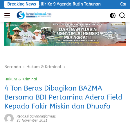
Langsung
ngkal Ilir Ke 9 Agenda Rutin Tahunan
Breaking News
Camat Banyuasin S
ke
konten
Beranda
Hukum & Kriminal
Hukum & Kriminal
4 Ton Beras Dibagikan BAZMA
Bersama BDI Pertamina Adera Field
Kepada Fakir Miskin dan Dhuafa
Redaksi Saranainformasi
23 November 2021