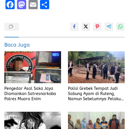
F
M
E
S
a
a
m
h
ce
st
ai
a
b
o
l
re
o
d
Baca Juga
o
o
k
n
Pengedar Asal Saka Jaya
Polisi Grebek Tempat Judi
Diamankan Satresnarkoba
Sabung Ayam di Ruteng,
Polres Muara Enim
Namun Sebelumnya Pelaku
Judi Mengaku Menyetor ke
Polisi Tiap Minggu