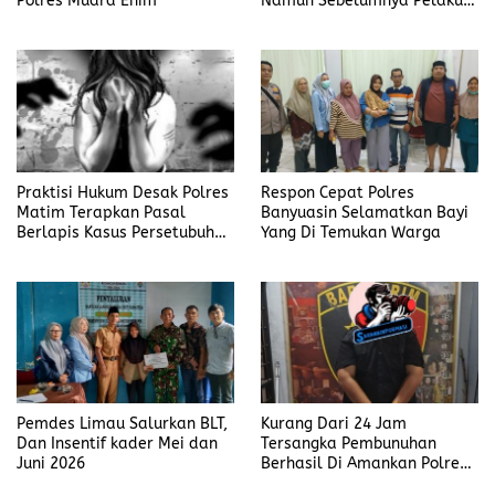
Polres Muara Enim
Namun Sebelumnya Pelaku
Judi Mengaku Menyetor ke
Polisi Tiap Minggu
Praktisi Hukum Desak Polres
Respon Cepat Polres
Matim Terapkan Pasal
Banyuasin Selamatkan Bayi
Berlapis Kasus Persetubuhan
Yang Di Temukan Warga
Anak Dibawah Umur di Kota
Komba
Pemdes Limau Salurkan BLT,
Kurang Dari 24 Jam
Dan Insentif kader Mei dan
Tersangka Pembunuhan
Juni 2026
Berhasil Di Amankan Polres
Muara Enim