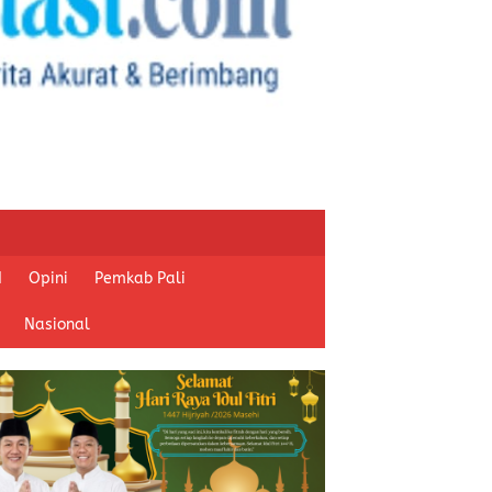
I
Opini
Pemkab Pali
Nasional