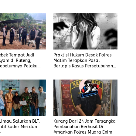
rebek Tempat Judi
Praktisi Hukum Desak Polres
yam di Ruteng,
Matim Terapkan Pasal
ebelumnya Pelaku
Berlapis Kasus Persetubuhan
gaku Menyetor ke
Anak Dibawah Umur di Kota
iap Minggu
Komba
imau Salurkan BLT,
Kurang Dari 24 Jam Tersangka
ntif kader Mei dan
Pembunuhan Berhasil Di
6
Amankan Polres Muara Enim