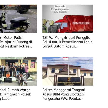
i Motor Polisi,
TSK WJ Mangkir dari Panggilan
Pelajar di Ruteng di
Polisi untuk Pemeriksaan Lebih
Sat Reskrim Polres
Lanjut Dalam Kasus
ai
Penyalahgunaan BBM, Ada
Apa?
Bobol Rumah Warga
Polres Manggarai Tangani
 Di Amankan Polsek
Kasus BBM yang Libatkan
 Lubai
Pengusaha WW, Pelaku
Diancam Hukuman Penjara
Paling Lama 6 Tahun