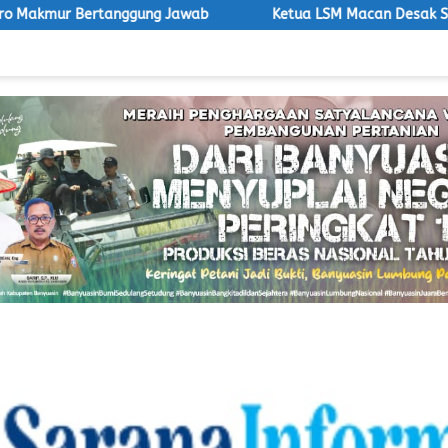
ng Jawab
Ketua LSM Macan Desak Satpol PP Tegakkan Atura