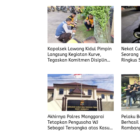
Kapolsek Lawang Kidul Pimpin
Nekat Cur
Langsung Kegiatan Kurve,
Seorang 
Tegaskan Komitmen Disiplin
Ringkus 
Dan Kebersihan Institusi
Manggar
Akhirnya Polres Manggarai
Pelaku 
Tetapkan Pengusaha WJ
Berhasil
Sebagai Tersangka atas Kasus
Rambang
Dugaan Penyalahgunaan BBM