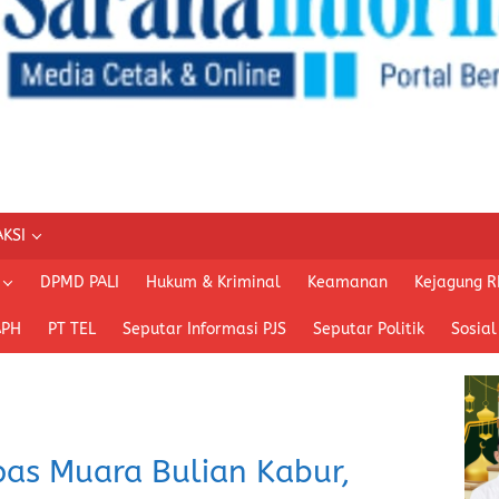
KSI
DPMD PALI
Hukum & Kriminal
Keamanan
Kejagung R
APH
PT TEL
Seputar Informasi PJS
Seputar Politik
Sosial
as Muara Bulian Kabur,