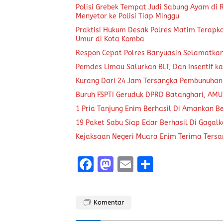
Polisi Grebek Tempat Judi Sabung Ayam di
Menyetor ke Polisi Tiap Minggu
Praktisi Hukum Desak Polres Matim Terapk
Umur di Kota Komba
Respon Cepat Polres Banyuasin Selamatka
Pemdes Limau Salurkan BLT, Dan Insentif ka
Kurang Dari 24 Jam Tersangka Pembunuhan
Buruh FSPTI Geruduk DPRD Batanghari, AMU
1 Pria Tanjung Enim Berhasil Di Amankan B
19 Paket Sabu Siap Edar Berhasil Di Gagal
Kejaksaan Negeri Muara Enim Terima Tersa
F
M
E
S
a
a
m
h
ce
st
ai
a
Komentar
b
o
l
re