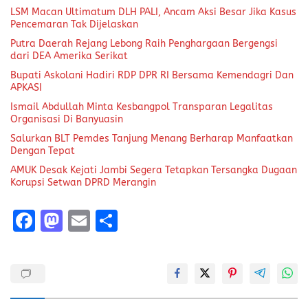
LSM Macan Ultimatum DLH PALI, Ancam Aksi Besar Jika Kasus
Pencemaran Tak Dijelaskan
Putra Daerah Rejang Lebong Raih Penghargaan Bergengsi
dari DEA Amerika Serikat
Bupati Askolani Hadiri RDP DPR RI Bersama Kemendagri Dan
APKASI
Ismail Abdullah Minta Kesbangpol Transparan Legalitas
Organisasi Di Banyuasin
Salurkan BLT Pemdes Tanjung Menang Berharap Manfaatkan
Dengan Tepat
AMUK Desak Kejati Jambi Segera Tetapkan Tersangka Dugaan
Korupsi Setwan DPRD Merangin
F
M
E
S
a
a
m
h
ce
st
ai
a
b
o
l
re