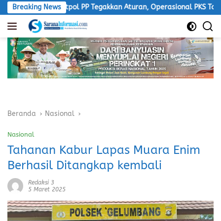
Langsung
sak Satpol PP Tegakkan Aturan, Operasional PKS Tanpa Izin Haru
Breaking News
ke
konten
Beranda
Nasional
Nasional
Tahanan Kabur Lapas Muara Enim
Berhasil Ditangkap kembali
Redaksi 3
5 Maret 2025