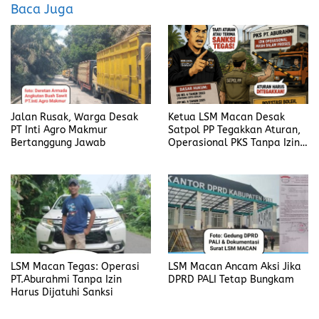
o
d
Baca Juga
o
o
k
n
Jalan Rusak, Warga Desak
Ketua LSM Macan Desak
PT Inti Agro Makmur
Satpol PP Tegakkan Aturan,
Bertanggung Jawab
Operasional PKS Tanpa Izin
Harus Disanksi
LSM Macan Tegas: Operasi
LSM Macan Ancam Aksi Jika
PT.Aburahmi Tanpa Izin
DPRD PALI Tetap Bungkam
Harus Dijatuhi Sanksi