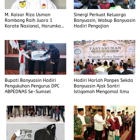
M. Kaisar Riza Usman
Sinergi Perkuat Keluarga
Rambang Raih Juara 1
Banyuasin, Wabup Banyuasin
Karate Nasional, Harumkan
Hadiri Pengajian
Nama Prabumulih dan Desa
Lubuk Raman
Bupati Banyuasin Hadiri
Hadiri Harlah Ponpes Sekda
Pengukuhan Pengurus DPC
Banyuasin Ajak Santri
ABPEDNAS Se-Sumsel
Istiqomah Mengamal Ilmu