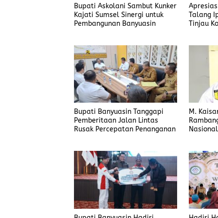
Bupati Askolani Sambut Kunker
Apresias
Kajati Sumsel Sinergi untuk
Talang I
Pembangunan Banyuasin
Tinjau K
Bupati Banyuasin Tanggapi
M. Kaisa
Pemberitaan Jalan Lintas
Rambang 
Rusak Percepatan Penanganan
Nasiona
Prabumul
Raman
Bupati Banyuasin Hadiri
Hadiri H