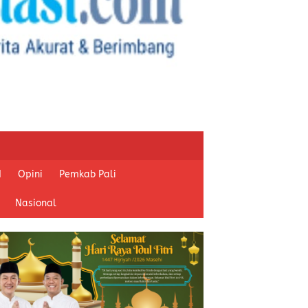
I
Opini
Pemkab Pali
Nasional