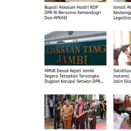
Bupati Askolani Hadiri RDP
Ismail A
DPR RI Bersama Kemendagri
Kesbang
Dan APKASI
Legalita
Banyuas
AMUK Desak Kejati Jambi
Solidita
Segera Tetapkan Tersangka
instansi
Dugaan Korupsi Setwan DPRD
Jalin Sil
Merangin
Banyuas