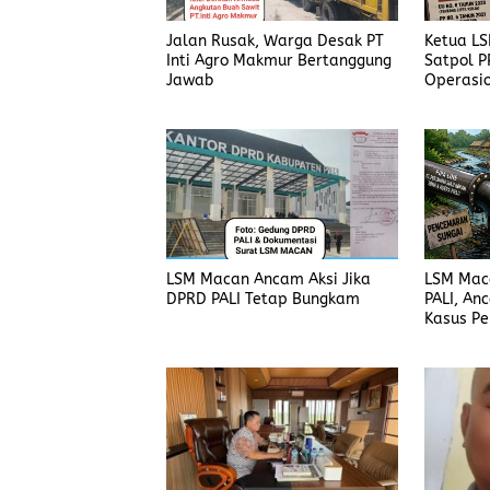
Jalan Rusak, Warga Desak PT
Ketua L
Inti Agro Makmur Bertanggung
Satpol P
Jawab
Operasio
Harus Di
LSM Macan Ancam Aksi Jika
LSM Mac
DPRD PALI Tetap Bungkam
PALI, An
Kasus P
Dijelask