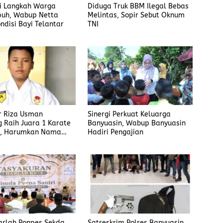
i Langkah Warga
Diduga Truk BBM Ilegal Bebas
puh, Wabup Netta
Melintas, Sopir Sebut Oknum
ondisi Bayi Telantar
TNI
r Riza Usman
Sinergi Perkuat Keluarga
Raih Juara 1 Karate
Banyuasin, Wabup Banyuasin
l, Harumkan Nama
Hadiri Pengajian
ih dan Desa Lubuk
arlah Ponpes Sekda
Satreskrim Polres Banyuasin