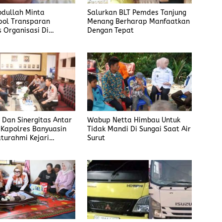
bdullah Minta
Salurkan BLT Pemdes Tanjung
pol Transparan
Menang Berharap Manfaatkan
s Organisasi Di
Dengan Tepat
in
s Dan Sinergitas Antar
Wabup Netta Himbau Untuk
, Kapolres Banyuasin
Tidak Mandi Di Sungai Saat Air
aturahmi Kejari
Surut
in