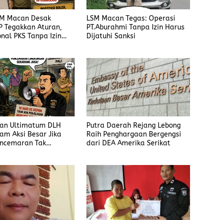
SM Macan Desak
LSM Macan Tegas: Operasi
P Tegakkan Aturan,
PT.Aburahmi Tanpa Izin Harus
nal PKS Tanpa Izin
Dijatuhi Sanksi
sanksi
an Ultimatum DLH
Putra Daerah Rejang Lebong
cam Aksi Besar Jika
Raih Penghargaan Bergengsi
encemaran Tak
dari DEA Amerika Serikat
an