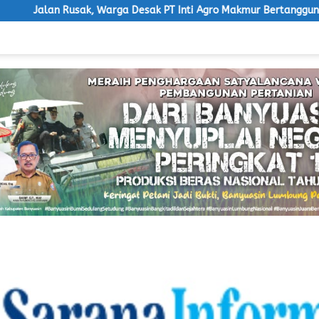
arga Desak PT Inti Agro Makmur Bertanggung Jawab
Ketu