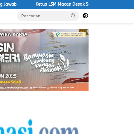
a LSM Macan Desak Satpol PP Tegakkan Aturan, Operasional PKS Ta