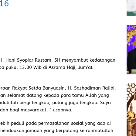
 16
 H. Hani Syopiar Rustam, SH menyambut kedatangan
ba pukul 13.00 Wib di Asrama Haji, Jum’at
eraan Rakyat Setda Banyuasin, H. Sashadiman Ralibi,
pkan selamat datang kepada para tamu Allah yang
mdulillah pergi lengkap, pulang juga lengkap. Saya
adan bagi masyarakat, ” ucapnya.
lebih peduli pada permasalahan sosial yang ada di
 mendoakan jamaah yang berpulang ke rahmatullah