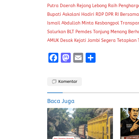
Putra Daerah Rejang Lebong Raih Pengharg
Bupati Askolani Hadiri RDP DPR RI Bersam
Ismail Abdullah Minta Kesbangpol Transpar
Salurkan BLT Pemdes Tanjung Menang Ber
AMUK Desak Kejati Jambi Segera Tetapkan
F
M
E
S
a
a
m
h
ce
st
ai
a
Komentar
b
o
l
re
o
d
Baca Juga
o
o
k
n