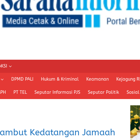
KSI
DPMD PALI
Hukum & Kriminal
Keamanan
Kejagung R
APH
PT TEL
Seputar Informasi PJS
Seputar Politik
Sosial
 Sambut Kedatangan Jamaah