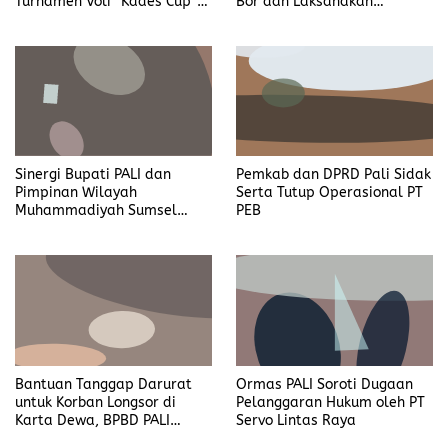
untuk Korban Longsor di
Pelanggaran Hukum oleh PT
Karta Dewa, BPBD PALI
Servo Lintas Raya
Bergerak Cepat