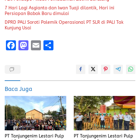
7 Hari Lagi Asgianto dan Iwan Tuaji dilantik, Hari ini
Persiapan Babak Baru dimulai
DPRD PALI Soroti Polemik Operasional PT SLR di PALI Tak
Kunjung Usai
F
M
E
S
a
a
m
h
ce
st
ai
a
b
o
l
re
o
d
Baca Juga
o
o
k
n
PT Tanjungenim Lestari Pulp
PT Tanjungenim Lestari Pulp