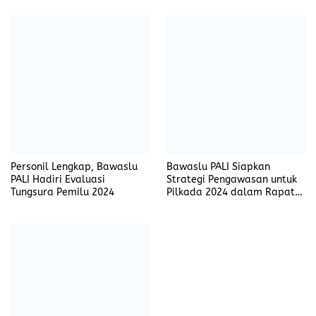
Berkeinginan Membangun
PALI, Supran Mastura Akan
Calon Wakil Bupati
Rekomendasi untuk kamu