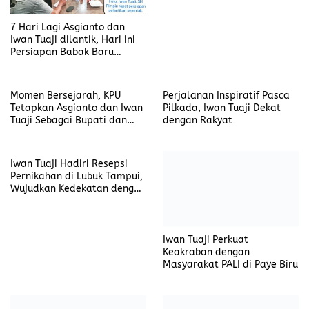
7 Hari Lagi Asgianto dan
Iwan Tuaji dilantik, Hari ini
Persiapan Babak Baru
dimulai
Momen Bersejarah, KPU
Perjalanan Inspiratif Pasca
Tetapkan Asgianto dan Iwan
Pilkada, Iwan Tuaji Dekat
Tuaji Sebagai Bupati dan
dengan Rakyat
Wakil Bupati PALI 2025-2030
Iwan Tuaji Hadiri Resepsi
Iwan Tuaji Perkuat
Pernikahan di Lubuk Tampui,
Keakraban dengan
Wujudkan Kedekatan dengan
Masyarakat PALI di Paye Biru
Masyarakat
PLN dan PT TeL
Semangat Sumpah Pemuda,
Tandatangani Kesepakatan
PT Pertamina EP Pendopo
Jual Beli Listrik 10,38 MVA
Field Gelar Upacara Bendera
Waspada Angin Puting
Jelang Hari Jadi Ke 498