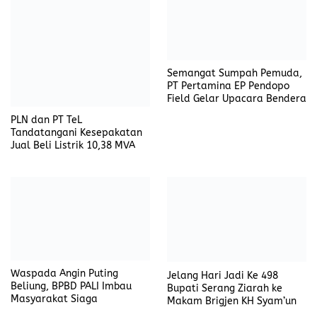
Beliung, BPBD PALI Imbau
Bupati Serang Ziarah ke
Masyarakat Siaga
Makam Brigjen KH Syam’un
Camat Tanah Abang Hadir di
Paripurna dan Peresmian
Gedung DPRD
Camat Tanah Abang Hadiri
Maulid Nabi di Pendopoan
Rumah Dinas Bupati PALI
Wakil Pimpred
Resmi, SK BPD Se-