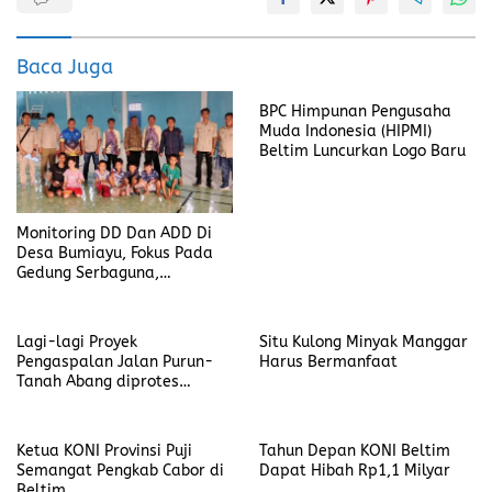
b
o
l
re
o
d
Baca Juga
o
o
BPC Himpunan Pengusaha
k
n
Muda Indonesia (HIPMI)
Beltim Luncurkan Logo Baru
Monitoring DD Dan ADD Di
Desa Bumiayu, Fokus Pada
Gedung Serbaguna,
Drainase, Dan Jalan Setapak
Lagi-lagi Proyek
Situ Kulong Minyak Manggar
Pengaspalan Jalan Purun-
Harus Bermanfaat
Tanah Abang diprotes
Masyarakat
Ketua KONI Provinsi Puji
Tahun Depan KONI Beltim
Semangat Pengkab Cabor di
Dapat Hibah Rp1,1 Milyar
Beltim