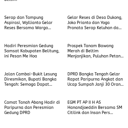
Serap dan Tampung
Gelar Reses di Desa Dukong,
Aspirasi, Wyllianto Gelar
Joko Prianto dan Yoga
Reses Bersama Warga
Pranata Serap Keluhan dan
Masyarakat Desa Selat
Masukan Warga Masyarakat
Nasik
Hadiri Peresmian Gedung
Prospek Tanam Bawang
Samsat Kabupaten Belitung,
Merah di Beltim
ini Pesan Me Hoa
Menjanjikan, Puluhan Petani
dan Penyuluh Pertanian Ikuti
Sekolah Lapang
Jalan Cambai-Bukit Lesung
DPRD Bangka Tengah Gelar
Diresmikan, Bupati Bangka
Rapat Paripurna Angkat dan
Tengah: Semoga Dapat
Ucap Sumpah Janji 30 Orang
Berikan Kemudahan bagi
Anggota DPRD Masa Jabatan
Masyarakat untuk Aktivitas
2024-2029
Camat Tanah Abang Hadir di
EGM PT AP II H AS
Paripurna dan Peresmian
Hanandjoeddin Bersama SM
Gedung DPRD
Citilink dan Insan Pers
Belitung Gelar Coffee
Morning Santai Jalin