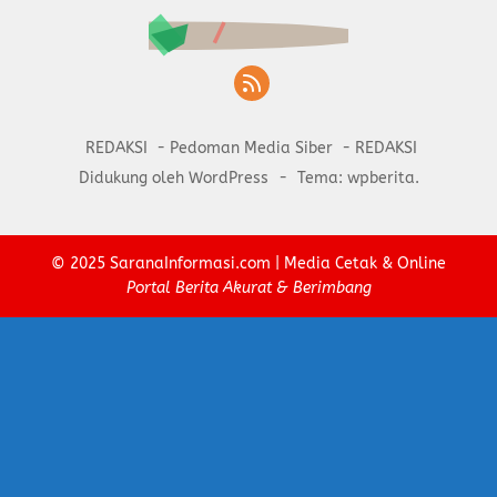
REDAKSI
Pedoman Media Siber
REDAKSI
Didukung oleh WordPress
-
Tema: wpberita.
© 2025
SaranaInformasi.com
| Media Cetak & Online
Portal Berita Akurat & Berimbang