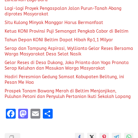
Lagi-lagi Proyek Pengaspalan Jalan Purun-Tanah Abang
diprotes Masyarakat
Situ Kulong Minyak Manggar Harus Bermanfaat
Ketua KONI Provinsi Puji Semangat Pengkab Cabor di Beltim
Tahun Depan KONI Beltim Dapat Hibah Rp1,1 Milyar
Serap dan Tampung Aspirasi, Wyllianto Gelar Reses Bersama
Warga Masyarakat Desa Selat Nasik
Gelar Reses di Desa Dukong, Joko Prianto dan Yoga Pranata
Serap Keluhan dan Masukan Warga Masyarakat
Hadiri Peresmian Gedung Samsat Kabupaten Belitung, ini
Pesan Me Hoa
Prospek Tanam Bawang Merah di Beltim Menjanjikan,
Puluhan Petani dan Penyuluh Pertanian Ikuti Sekolah Lapang
F
M
E
S
a
a
m
h
ce
st
ai
a