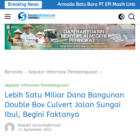
Langsung
at Aturan
Breaking News
Armada Batu Bara PT EPI Masih Lintasi Jalan
ke
konten
Beranda
Seputar Informasi Pembangunan
Seputar Informasi Pembangunan
Lebih Satu Miliar Dana Bangunan
Double Box Culvert Jalan Sungai
Ibul, Begini Faktanya
Redaksi Saranainformasi
11 September 2021