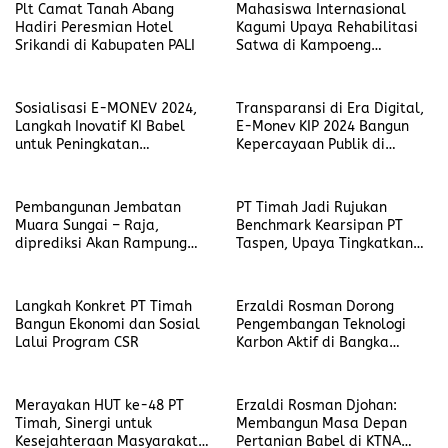
Sinergitas
Plt Camat Tanah Abang
Mahasiswa Internasional
Hadiri Peresmian Hotel
Kagumi Upaya Rehabilitasi
Srikandi di Kabupaten PALI
Satwa di Kampoeng
Reklamasi PT Timah
Sosialisasi E-MONEV 2024,
Transparansi di Era Digital,
Langkah Inovatif KI Babel
E-Monev KIP 2024 Bangun
untuk Peningkatan
Kepercayaan Publik di
Transparansi Badan Publik
Bangka Belitung
Pembangunan Jembatan
PT Timah Jadi Rujukan
Muara Sungai – Raja,
Benchmark Kearsipan PT
diprediksi Akan Rampung
Taspen, Upaya Tingkatkan
Bulan Oktober
Standar Pengelolaan Arsip
Langkah Konkret PT Timah
Erzaldi Rosman Dorong
Bangun Ekonomi dan Sosial
Pengembangan Teknologi
Lalui Program CSR
Karbon Aktif di Bangka
Belitung
Merayakan HUT ke-48 PT
Erzaldi Rosman Djohan:
Timah, Sinergi untuk
Membangun Masa Depan
Kesejahteraan Masyarakat
Pertanian Babel di KTNA