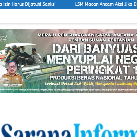
nksi
LSM Macan Ancam Aksi Jika DPRD PALI Tetap Bungk