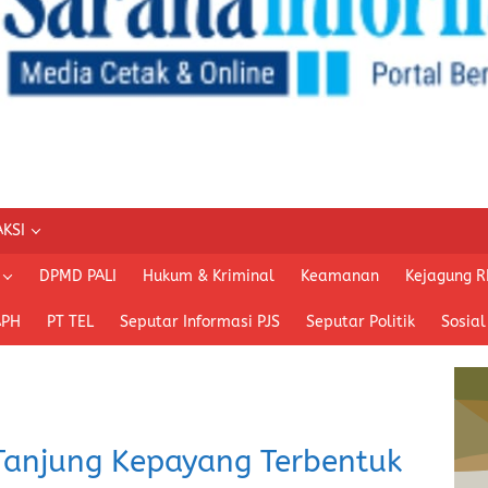
KSI
DPMD PALI
Hukum & Kriminal
Keamanan
Kejagung R
APH
PT TEL
Seputar Informasi PJS
Seputar Politik
Sosial
 Tanjung Kepayang Terbentuk