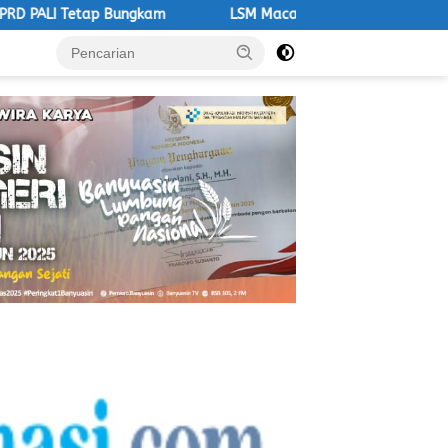
am
LSM Macan Ultimatum DLH PALI, Ancam Aksi Besar Jika