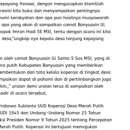
 kepayang Asnawi, dengan mengucapkan bismillah
 resmi kita buka dan menyampaikan pentingnya
nomi kerakyatan dan apa pun hasilnya musyawarah
k apa yang akan di sampaikan camat Banyuasin lll
apak Imran Hadi SE MSI, tentu dengan acara ini kita
desa,”ungkap nya kepala desa tanjung kepayang
 oleh camat Banyuasin lll Santo S Sos MSI, yang di
Mera putih Kabupaten Banyuasin yang memberikan
mbentukan dan tata kelola koperasi di tingkat desa
ampaikan dapat di pahami dan di pertimbangkan juga
n,,” uraian demi uraian terus di sampaikan oleh
dir di acara tersebut,
n Prabowo Subianto UUD Koperasi Desa Merah Putih
UUD) 1945 dan Undang-Undang Nomor 25 Tahun
uksi Presiden Nomor 9 Tahun 2025 tentang Percepatan
erah Putih. Koperasi ini bertujuan memajukan