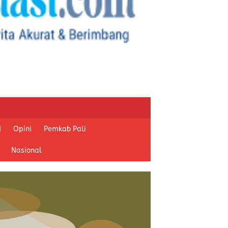
I
Opini
Pemkab Pali
Nasional