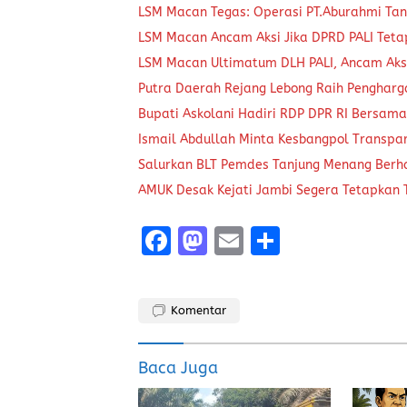
LSM Macan Tegas: Operasi PT.Aburahmi Tanp
LSM Macan Ancam Aksi Jika DPRD PALI Tet
LSM Macan Ultimatum DLH PALI, Ancam Aksi
Putra Daerah Rejang Lebong Raih Pengharg
Bupati Askolani Hadiri RDP DPR RI Bersam
Ismail Abdullah Minta Kesbangpol Transpar
Salurkan BLT Pemdes Tanjung Menang Ber
AMUK Desak Kejati Jambi Segera Tetapkan
F
M
E
S
a
a
m
h
ce
st
ai
a
Komentar
b
o
l
re
o
d
Baca Juga
o
o