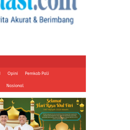
I
Opini
Pemkab Pali
Nasional