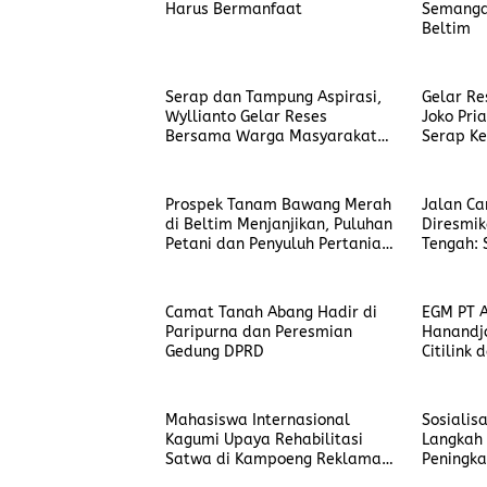
Harus Bermanfaat
Semanga
Beltim
Serap dan Tampung Aspirasi,
Gelar Re
Wyllianto Gelar Reses
Joko Pri
Bersama Warga Masyarakat
Serap K
Desa Selat Nasik
Warga M
Prospek Tanam Bawang Merah
Jalan Ca
di Beltim Menjanjikan, Puluhan
Diresmik
Petani dan Penyuluh Pertanian
Tengah:
Ikuti Sekolah Lapang
Berikan
Masyarak
Camat Tanah Abang Hadir di
EGM PT A
Paripurna dan Peresmian
Hanandj
Gedung DPRD
Citilink 
Gelar Co
Jalin Sin
Mahasiswa Internasional
Sosialis
Kagumi Upaya Rehabilitasi
Langkah 
Satwa di Kampoeng Reklamasi
Peningka
PT Timah
Badan Pu