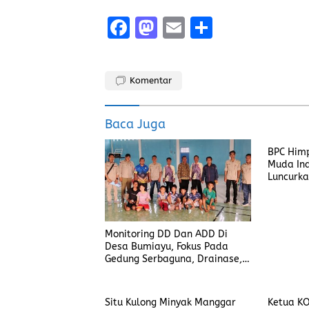
F
M
E
S
a
a
m
h
ce
st
ai
a
Komentar
b
o
l
re
o
d
Baca Juga
o
o
BPC Him
k
n
Muda Ind
Luncurka
Monitoring DD Dan ADD Di
Desa Bumiayu, Fokus Pada
Gedung Serbaguna, Drainase,
Dan Jalan Setapak
Situ Kulong Minyak Manggar
Ketua KON