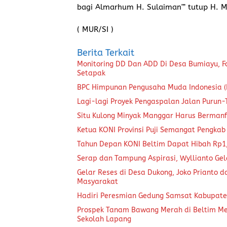
bagi Almarhum H. Sulaiman'” tutup H. M
( MUR/SI )
Berita Terkait
Monitoring DD Dan ADD Di Desa Bumiayu, F
Setapak
BPC Himpunan Pengusaha Muda Indonesia (H
Lagi-lagi Proyek Pengaspalan Jalan Purun
Situ Kulong Minyak Manggar Harus Berman
Ketua KONI Provinsi Puji Semangat Pengkab
Tahun Depan KONI Beltim Dapat Hibah Rp1,
Serap dan Tampung Aspirasi, Wyllianto Ge
Gelar Reses di Desa Dukong, Joko Prianto
Masyarakat
Hadiri Peresmian Gedung Samsat Kabupaten
Prospek Tanam Bawang Merah di Beltim Menj
Sekolah Lapang