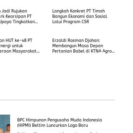
 Jadi Rujukan
Langkah Konkret PT Timah
rk Kearsipan PT
Bangun Ekonomi dan Sosial
Upaya Tingkatkan
Lalui Program CSR
Pengelolaan Arsip
an HUT ke-48 PT
Erzaldi Rosman Djohan:
inergi untuk
Membangun Masa Depan
teraan Masyarakat
Pertanian Babel di KTNA Agro
kungan
Expo 2024
BPC Himpunan Pengusaha Muda Indonesia
(HIPMI) Beltim Luncurkan Logo Baru