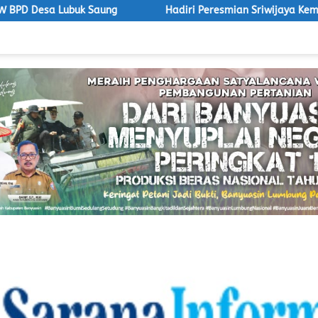
uk Saung
Hadiri Peresmian Sriwijaya Kemampo, Wabup Ne