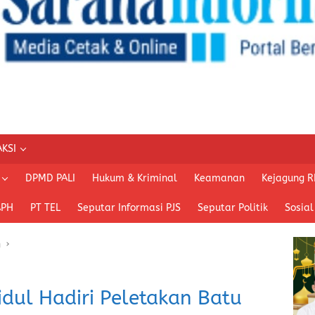
KSI
DPMD PALI
Hukum & Kriminal
Keamanan
Kejagung R
APH
PT TEL
Seputar Informasi PJS
Seputar Politik
Sosial
n
dul Hadiri Peletakan Batu