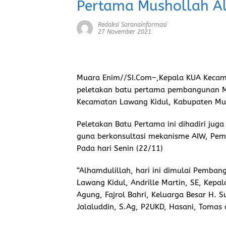
Pertama Mushollah A
Redaksi Saranainformasi
27 November 2021
Muara Enim//SI.Com–,
Kepala KUA Kecama
peletakan batu pertama pembangunan Mu
Kecamatan Lawang Kidul, Kabupaten Mua
Peletakan Batu Pertama ini dihadiri jug
guna berkonsultasi mekanisme AIW, Pem
Pada hari Senin (22/11)
“Alhamdulillah, hari ini dimulai Pemban
Lawang Kidul, Andrille Martin, SE, Kepa
Agung, Fajrol Bahri, Keluarga Besar H.
Jalaluddin, S.Ag, P2UKD, Hasani, Tomas 