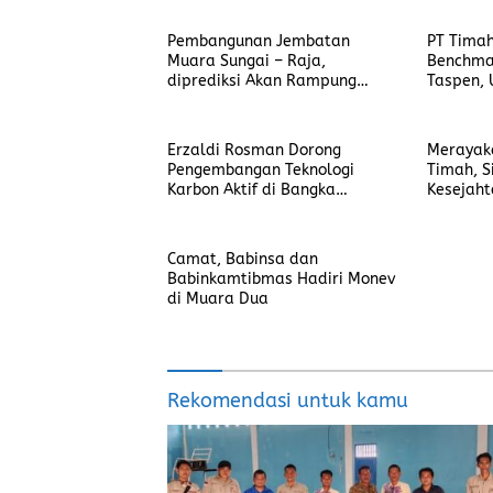
Pembangunan Jembatan
PT Timah
Muara Sungai – Raja,
Benchma
diprediksi Akan Rampung
Taspen, 
Bulan Oktober
Standar 
Erzaldi Rosman Dorong
Merayak
Pengembangan Teknologi
Timah, S
Karbon Aktif di Bangka
Kesejah
Belitung
dan Ling
Camat, Babinsa dan
Babinkamtibmas Hadiri Monev
di Muara Dua
Rekomendasi untuk kamu