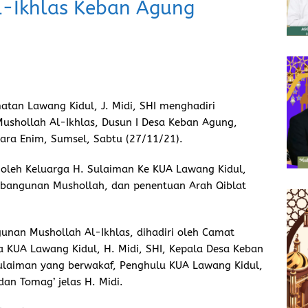
l-Ikhlas Keban Agung
tan Lawang Kidul, J. Midi, SHI menghadiri
shollah Al-Ikhlas, Dusun I Desa Keban Agung,
ra Enim, Sumsel, Sabtu (27/11/21).
a oleh Keluarga H. Sulaiman Ke KUA Lawang Kidul,
bangunan Mushollah, dan penentuan Arah Qiblat
gunan Mushollah Al-Ikhlas, dihadiri oleh Camat
la KUA Lawang Kidul, H. Midi, SHI, Kepala Desa Keban
 Sulaiman yang berwakaf, Penghulu KUA Lawang Kidul,
dan Tomag’ jelas H. Midi.