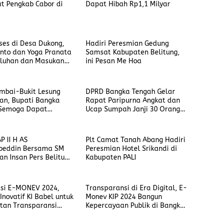
t Pengkab Cabor di
Dapat Hibah Rp1,1 Milyar
ses di Desa Dukong,
Hadiri Peresmian Gedung
anto dan Yoga Pranata
Samsat Kabupaten Belitung,
eluhan dan Masukan
ini Pesan Me Hoa
asyarakat
mbai-Bukit Lesung
DPRD Bangka Tengah Gelar
an, Bupati Bangka
Rapat Paripurna Angkat dan
 Semoga Dapat
Ucap Sumpah Janji 30 Orang
 Kemudahan bagi
Anggota DPRD Masa Jabatan
at untuk Aktivitas
2024-2029
P II H AS
Plt Camat Tanah Abang Hadiri
oeddin Bersama SM
Peresmian Hotel Srikandi di
dan Insan Pers Belitung
Kabupaten PALI
ffee Morning Santai
ergitas
asi E-MONEV 2024,
Transparansi di Era Digital, E-
Inovatif KI Babel untuk
Monev KIP 2024 Bangun
tan Transparansi
Kepercayaan Publik di Bangka
blik
Belitung